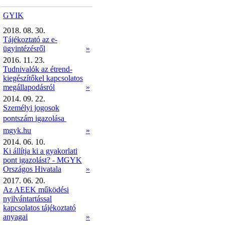
GYIK
2018. 08. 30.
Tájékoztató az e-
ügyintézésről
»
2016. 11. 23.
Tudnivalók az étrend-
kiegészítőkel kapcsolatos
megállapodásról
»
2014. 09. 22.
Személyi jogosok
pontszám igazolása 
mgyk.hu
»
2014. 06. 10.
Ki állítja ki a gyakorlati
pont igazolást? - MGYK
Országos Hivatala
»
2017. 06. 20.
Az AEEK működési
nyilvántartással
kapcsolatos tájékoztató
anyagai
»