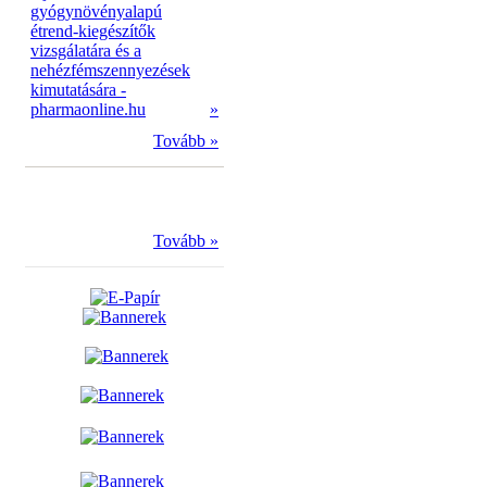
gyógynövényalapú
étrend-kiegészítők
vizsgálatára és a
nehézfémszennyezések
kimutatására -
pharmaonline.hu
»
Tovább »
Tovább »