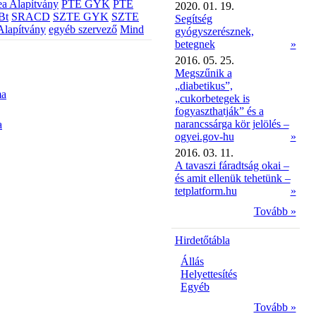
a Alapítvány
PTE GYK
PTE
2020. 01. 19.
Bt
SRACD
SZTE GYK
SZTE
Segítség
Alapítvány
egyéb szervező
Mind
gyógyszerésznek,
betegnek
»
2016. 05. 25.
Megszűnik a
„diabetikus”,
ma
„cukorbetegek is
fogyaszthatják” és a
narancssárga kör jelölés –
a
ogyei.gov-hu
»
2016. 03. 11.
A tavaszi fáradtság okai –
és amit ellenük tehetünk –
tetplatform.hu
»
Tovább »
Hirdetőtábla
Állás
Helyettesítés
Egyéb
Tovább »