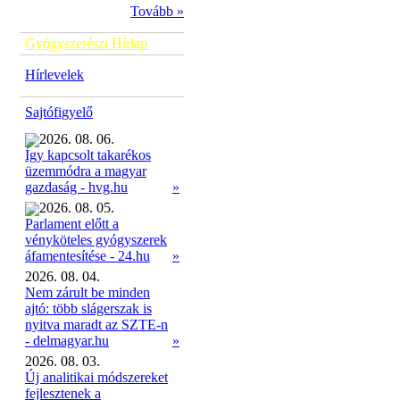
Tovább »
Gyógyszerészi Hírlap
Hírlevelek
Sajtófigyelő
2026. 08. 06.
Így kapcsolt takarékos
üzemmódra a magyar
»
gazdaság - hvg.hu
2026. 08. 05.
Parlament előtt a
vényköteles gyógyszerek
»
áfamentesítése - 24.hu
2026. 08. 04.
Nem zárult be minden
ajtó: több slágerszak is
nyitva maradt az SZTE-n
- delmagyar.hu
»
2026. 08. 03.
Új analitikai módszereket
fejlesztenek a