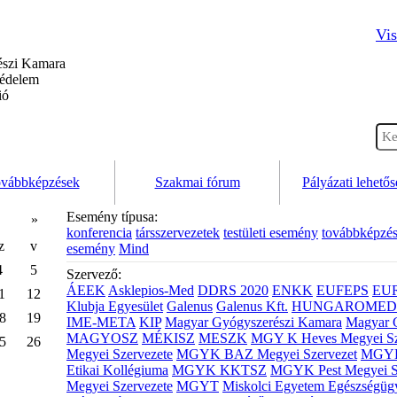
Vis
szi Kamara
védelem
ió
vábbképzések
Szakmai fórum
Pályázati lehető
Esemény típusa:
»
konferencia
társszervezetek
testületi esemény
továbbképzé
z
v
esemény
Mind
4
5
Szervező:
ÁEEK
Asklepios-Med
DDRS 2020
ENKK
EUFEPS
EU
1
12
Klubja Egyesület
Galenus
Galenus Kft.
HUNGAROMED 
8
19
IME-META
KIP
Magyar Gyógyszerészi Kamara
Magyar 
MAGYOSZ
MÉKISZ
MESZK
MGY K Heves Megyei Sz
5
26
Megyei Szervezete
MGYK BAZ Megyei Szervezet
MGYK 
Etikai Kollégiuma
MGYK KKTSZ
MGYK Pest Megyei S
Megyei Szervezete
MGYT
Miskolci Egyetem Egészségüg