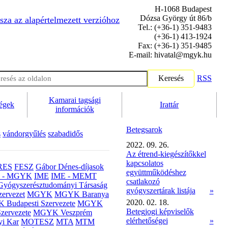
H-1068 Budapest
Dózsa György út 86/b
sza az alapértelmezett verzióhoz
Tel.: (+36-1) 351-9483
(+36-1) 413-1924
Fax: (+36-1) 351-9485
E-mail: hivatal@mgyk.hu
Keresés
RSS
Kamarai tagsági
ségek
Irattár
információk
Betegsarok
s
vándorgyűlés
szabadidős
2022. 09. 26.
Az étrend-kiegészítőkkel
kapcsolatos
RES
FESZ
Gábor Dénes-díjasok
együttműködéshez
- MGYK
IME
IME - MEMT
csatlakozó
Gyógyszerésztudományi Társaság
gyógyszertárak listája
»
ervezet
MGYK
MGYK Baranya
2020. 02. 18.
Budapesti Szervezete
MGYK
Betegjogi képviselők
zervezete
MGYK Veszprém
elérhetőségei
»
yi Kar
MOTESZ
MTA
MTM