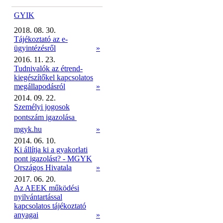
GYIK
2018. 08. 30.
Tájékoztató az e-
ügyintézésről
»
2016. 11. 23.
Tudnivalók az étrend-
kiegészítőkel kapcsolatos
megállapodásról
»
2014. 09. 22.
Személyi jogosok
pontszám igazolása 
mgyk.hu
»
2014. 06. 10.
Ki állítja ki a gyakorlati
pont igazolást? - MGYK
Országos Hivatala
»
2017. 06. 20.
Az AEEK működési
nyilvántartással
kapcsolatos tájékoztató
anyagai
»