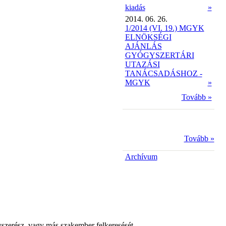
kiadás
»
2014. 06. 26.
1/2014 (VI. 19.) MGYK
ELNÖKSÉGI
AJÁNLÁS
GYÓGYSZERTÁRI
UTAZÁSI
TANÁCSADÁSHOZ -
MGYK
»
Tovább »
Tovább »
Archívum
yszerész, vagy más szakember felkeresését.