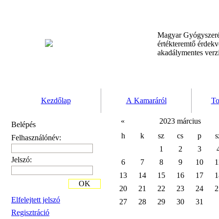
Magyar Gyógyszeré
értékteremtő érdek
akadálymentes verz
Kezdőlap
A Kamaráról
To
«
2023 március
Belépés
h
k
sz
cs
p
s
Felhasználónév:
1
2
3
Jelszó:
6
7
8
9
10
1
13
14
15
16
17
1
OK
20
21
22
23
24
2
Elfelejtett jelszó
27
28
29
30
31
Regisztráció