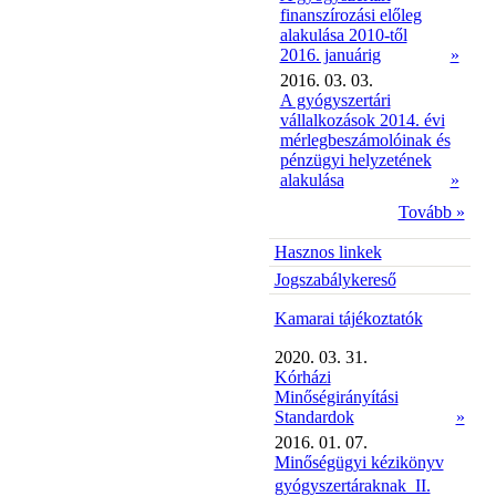
finanszírozási előleg
alakulása 2010-től
2016. januárig
»
2016. 03. 03.
A gyógyszertári
vállalkozások 2014. évi
mérlegbeszámolóinak és
pénzügyi helyzetének
alakulása
»
Tovább »
Hasznos linkek
Jogszabálykereső
Kamarai tájékoztatók
2020. 03. 31.
Kórházi
Minőségirányítási
Standardok
»
2016. 01. 07.
Minőségügyi kézikönyv
gyógyszertáraknak  II.