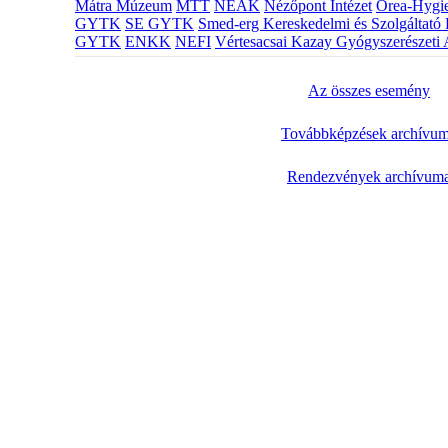
Mátra Múzeum
MTT
NEAK
Nézőpont Intézet
Orea-Hygie
GYTK
SE GYTK
Smed-erg Kereskedelmi és Szolgáltató 
GYTK
ENKK
NEFI
Vértesacsai Kazay Gyógyszerészeti 
Az összes esemény
Továbbképzések archívu
Rendezvények archívum