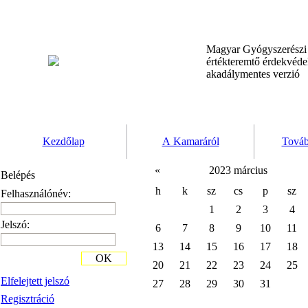
Magyar Gyógyszerész
értékteremtő érdekvéd
akadálymentes verzió
Kezdőlap
A Kamaráról
Továb
«
2023 március
Belépés
h
k
sz
cs
p
sz
Felhasználónév:
1
2
3
4
Jelszó:
6
7
8
9
10
11
13
14
15
16
17
18
OK
20
21
22
23
24
25
Elfelejtett jelszó
27
28
29
30
31
Regisztráció