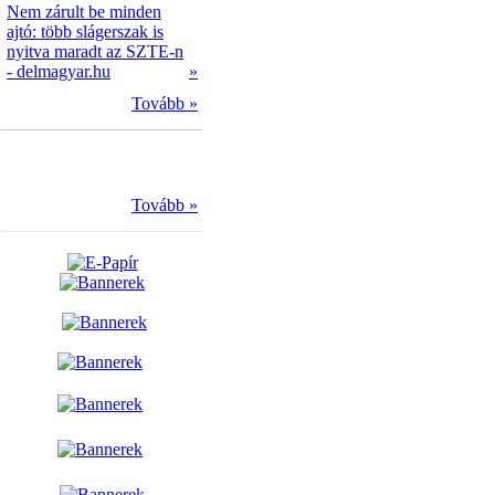
Nem zárult be minden
ajtó: több slágerszak is
nyitva maradt az SZTE-n
- delmagyar.hu
»
Tovább »
Tovább »