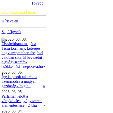
Tovább »
Gyógyszerészi Hírlap
Hírlevelek
Sajtófigyelő
2026. 08. 08.
Elszámíthatta magát a
Tisza-kormány, kétséges,
hogy szeptember elsejével
valóban sikerül bevezetni
a gyógyszeráfa-
»
csökkentést - nepszava.hu
2026. 08. 06.
Így kapcsolt takarékos
üzemmódra a magyar
gazdaság - hvg.hu
»
2026. 08. 05.
Parlament előtt a
vényköteles gyógyszerek
áfamentesítése - 24.hu
»
2026. 08. 04.