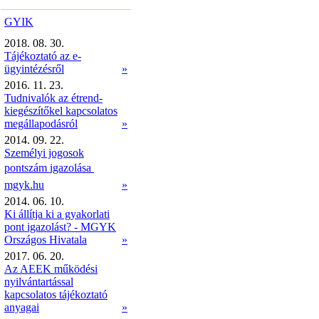
GYIK
2018. 08. 30.
Tájékoztató az e-
ügyintézésről
»
2016. 11. 23.
Tudnivalók az étrend-
kiegészítőkel kapcsolatos
megállapodásról
»
2014. 09. 22.
Személyi jogosok
pontszám igazolása 
mgyk.hu
»
2014. 06. 10.
Ki állítja ki a gyakorlati
pont igazolást? - MGYK
Országos Hivatala
»
2017. 06. 20.
Az AEEK működési
nyilvántartással
kapcsolatos tájékoztató
anyagai
»