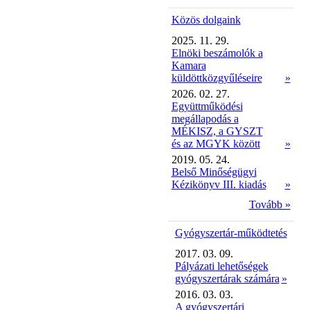
Közös dolgaink
2025. 11. 29.
Elnöki beszámolók a
Kamara
küldöttközgyűléseire
»
2026. 02. 27.
Együttműködési
megállapodás a
MÉKISZ, a GYSZT
és az MGYK között
»
2019. 05. 24.
Belső Minőségügyi
Kézikönyv III. kiadás
»
Tovább »
Gyógyszertár-működtetés
2017. 03. 09.
Pályázati lehetőségek
gyógyszertárak számára
»
2016. 03. 03.
A gyógyszertári