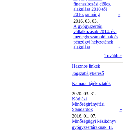
finanszírozási előleg
alakulása 2010-től
2016. januárig
»
2016. 03. 03.
A gyógyszertári
vállalkozások 2014. évi
mérlegbeszámolóinak és
pénzügyi helyzetének
alakulása
»
Tovább »
Hasznos linkek
Jogszabálykereső
Kamarai tájékoztatók
2020. 03. 31.
Kórházi
Minőségirányítási
Standardok
»
2016. 01. 07.
Minőségügyi kézikönyv
gyógyszertáraknak  II.