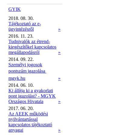
GYIK
2018. 08. 30.
Tájékoztató az e-
ügyintézésről
»
2016. 11. 23.
Tudnivalók az étrend-
kiegészítőkel kapcsolatos
megállapodásról
»
2014. 09. 22.
Személyi jogosok
pontszám igazolása 
mgyk.hu
»
2014. 06. 10.
Ki állítja ki a gyakorlati
pont igazolást? - MGYK
Országos Hivatala
»
2017. 06. 20.
Az AEEK működési
nyilvántartással
kapcsolatos tájékoztató
anyagai
»