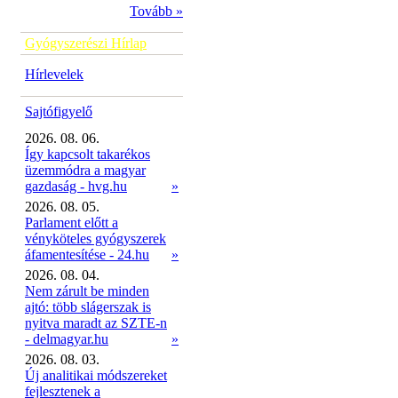
Tovább »
Gyógyszerészi Hírlap
Hírlevelek
Sajtófigyelő
2026. 08. 06.
Így kapcsolt takarékos
üzemmódra a magyar
gazdaság - hvg.hu
»
2026. 08. 05.
Parlament előtt a
vényköteles gyógyszerek
áfamentesítése - 24.hu
»
2026. 08. 04.
Nem zárult be minden
ajtó: több slágerszak is
nyitva maradt az SZTE-n
- delmagyar.hu
»
2026. 08. 03.
Új analitikai módszereket
fejlesztenek a