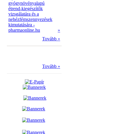
gyógynövényalapú
étrend-kiegészítők
vizsgálatára és a
nehézfémszennyezések
kimutatására -
pharmaonline.hu
»
Tovább »
Tovább »