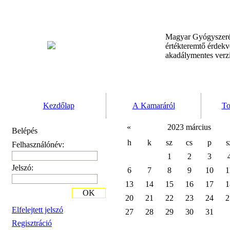
Magyar Gyógyszeré
értékteremtő érdek
akadálymentes verz
Kezdőlap
A Kamaráról
To
«
2023 március
Belépés
h
k
sz
cs
p
s
Felhasználónév:
1
2
3
Jelszó:
6
7
8
9
10
1
13
14
15
16
17
1
OK
20
21
22
23
24
2
Elfelejtett jelszó
27
28
29
30
31
Regisztráció