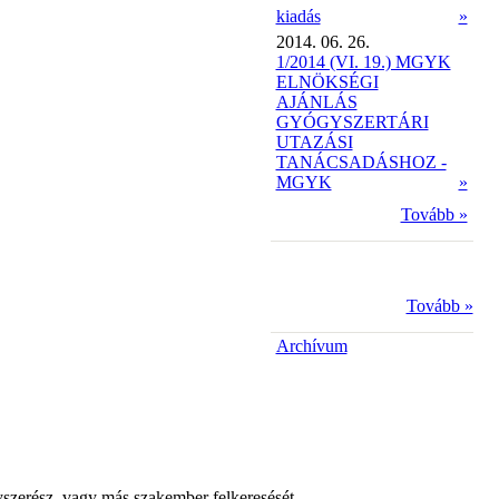
kiadás
»
2014. 06. 26.
1/2014 (VI. 19.) MGYK
ELNÖKSÉGI
AJÁNLÁS
GYÓGYSZERTÁRI
UTAZÁSI
TANÁCSADÁSHOZ -
MGYK
»
Tovább »
Tovább »
Archívum
yszerész, vagy más szakember felkeresését.