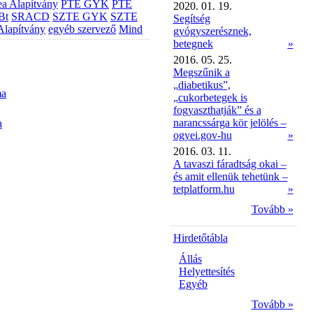
a Alapítvány
PTE GYK
PTE
2020. 01. 19.
Bt
SRACD
SZTE GYK
SZTE
Segítség
Alapítvány
egyéb szervező
Mind
gyógyszerésznek,
betegnek
»
2016. 05. 25.
Megszűnik a
„diabetikus”,
ma
„cukorbetegek is
fogyaszthatják” és a
narancssárga kör jelölés –
a
ogyei.gov-hu
»
2016. 03. 11.
A tavaszi fáradtság okai –
és amit ellenük tehetünk –
tetplatform.hu
»
Tovább »
Hirdetőtábla
Állás
Helyettesítés
Egyéb
Tovább »