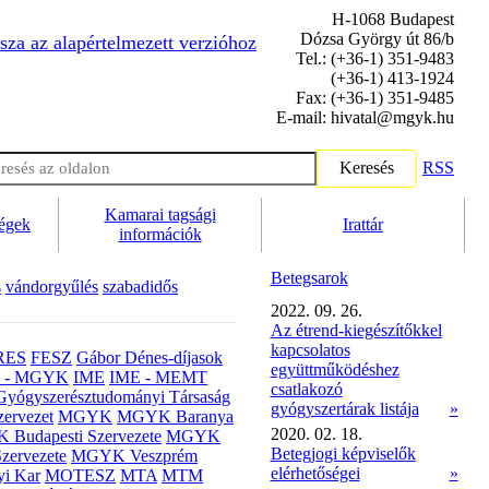
H-1068 Budapest
Dózsa György út 86/b
sza az alapértelmezett verzióhoz
Tel.: (+36-1) 351-9483
(+36-1) 413-1924
Fax: (+36-1) 351-9485
E-mail: hivatal@mgyk.hu
Keresés
RSS
Kamarai tagsági
ségek
Irattár
információk
Betegsarok
s
vándorgyűlés
szabadidős
2022. 09. 26.
Az étrend-kiegészítőkkel
kapcsolatos
RES
FESZ
Gábor Dénes-díjasok
együttműködéshez
- MGYK
IME
IME - MEMT
csatlakozó
Gyógyszerésztudományi Társaság
gyógyszertárak listája
»
ervezet
MGYK
MGYK Baranya
2020. 02. 18.
Budapesti Szervezete
MGYK
Betegjogi képviselők
zervezete
MGYK Veszprém
elérhetőségei
»
yi Kar
MOTESZ
MTA
MTM