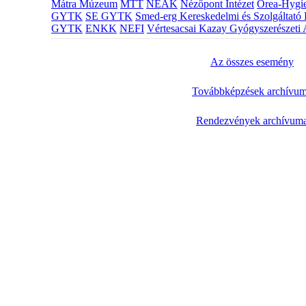
Mátra Múzeum
MTT
NEAK
Nézőpont Intézet
Orea-Hygie
GYTK
SE GYTK
Smed-erg Kereskedelmi és Szolgáltató 
GYTK
ENKK
NEFI
Vértesacsai Kazay Gyógyszerészeti 
Az összes esemény
Továbbképzések archívu
Rendezvények archívum