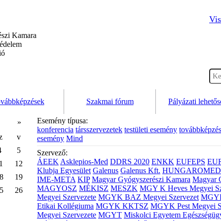
Vis
szi Kamara
védelem
ió
vábbképzések
Szakmai fórum
Pályázati lehető
Esemény típusa:
»
konferencia
társszervezetek
testületi esemény
továbbképzé
z
v
esemény
Mind
4
5
Szervező:
ÁEEK
Asklepios-Med
DDRS 2020
ENKK
EUFEPS
EU
1
12
Klubja Egyesület
Galenus
Galenus Kft.
HUNGAROMED 
8
19
IME-META
KIP
Magyar Gyógyszerészi Kamara
Magyar 
MAGYOSZ
MÉKISZ
MESZK
MGY K Heves Megyei Sz
5
26
Megyei Szervezete
MGYK BAZ Megyei Szervezet
MGYK 
Etikai Kollégiuma
MGYK KKTSZ
MGYK Pest Megyei S
Megyei Szervezete
MGYT
Miskolci Egyetem Egészségüg