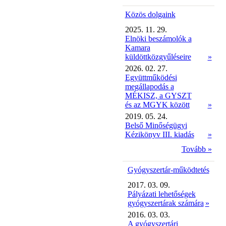
Közös dolgaink
2025. 11. 29.
Elnöki beszámolók a
Kamara
küldöttközgyűléseire
»
2026. 02. 27.
Együttműködési
megállapodás a
MÉKISZ, a GYSZT
és az MGYK között
»
2019. 05. 24.
Belső Minőségügyi
Kézikönyv III. kiadás
»
Tovább »
Gyógyszertár-működtetés
2017. 03. 09.
Pályázati lehetőségek
gyógyszertárak számára
»
2016. 03. 03.
A gyógyszertári