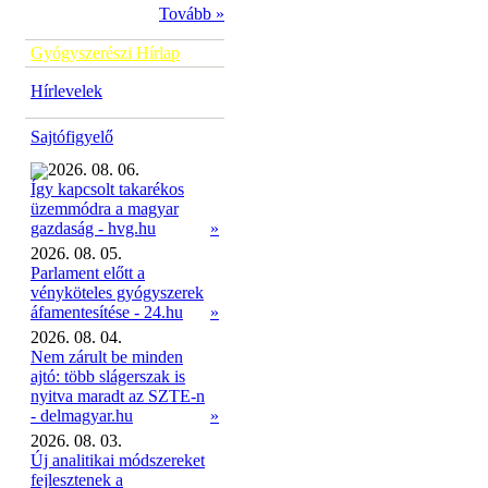
Tovább »
Gyógyszerészi Hírlap
Hírlevelek
Sajtófigyelő
2026. 08. 06.
Így kapcsolt takarékos
üzemmódra a magyar
»
gazdaság - hvg.hu
2026. 08. 05.
Parlament előtt a
vényköteles gyógyszerek
áfamentesítése - 24.hu
»
2026. 08. 04.
Nem zárult be minden
ajtó: több slágerszak is
nyitva maradt az SZTE-n
- delmagyar.hu
»
2026. 08. 03.
Új analitikai módszereket
fejlesztenek a