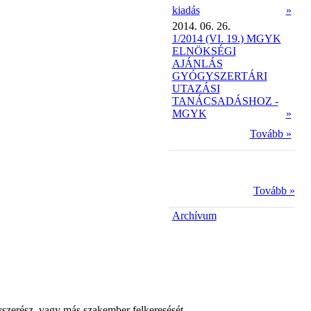
kiadás
»
2014. 06. 26.
1/2014 (VI. 19.) MGYK
ELNÖKSÉGI
AJÁNLÁS
GYÓGYSZERTÁRI
UTAZÁSI
TANÁCSADÁSHOZ -
MGYK
»
Tovább »
Tovább »
Archívum
yszerész, vagy más szakember felkeresését.