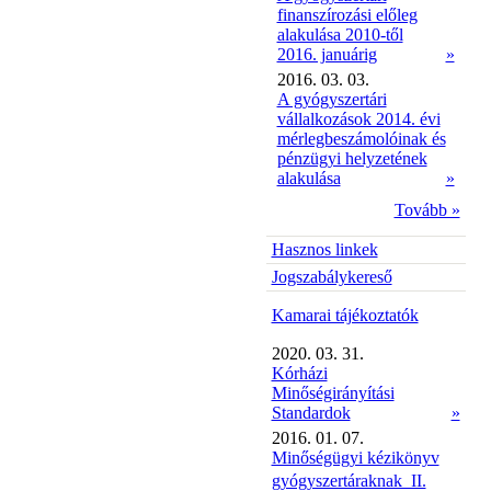
finanszírozási előleg
alakulása 2010-től
2016. januárig
»
2016. 03. 03.
A gyógyszertári
vállalkozások 2014. évi
mérlegbeszámolóinak és
pénzügyi helyzetének
alakulása
»
Tovább »
Hasznos linkek
Jogszabálykereső
Kamarai tájékoztatók
2020. 03. 31.
Kórházi
Minőségirányítási
Standardok
»
2016. 01. 07.
Minőségügyi kézikönyv
gyógyszertáraknak  II.