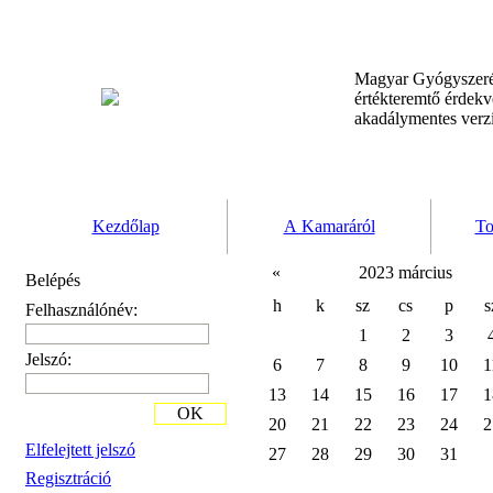
Magyar Gyógyszeré
értékteremtő érdek
akadálymentes verz
Kezdőlap
A Kamaráról
To
«
2023 március
Belépés
h
k
sz
cs
p
s
Felhasználónév:
1
2
3
Jelszó:
6
7
8
9
10
1
13
14
15
16
17
1
OK
20
21
22
23
24
2
Elfelejtett jelszó
27
28
29
30
31
Regisztráció