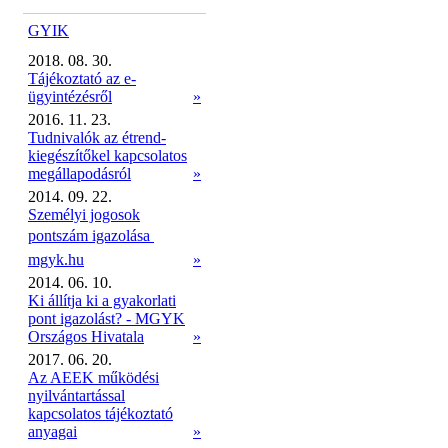
GYIK
2018. 08. 30.
Tájékoztató az e-
ügyintézésről
»
2016. 11. 23.
Tudnivalók az étrend-
kiegészítőkel kapcsolatos
megállapodásról
»
2014. 09. 22.
Személyi jogosok
pontszám igazolása 
mgyk.hu
»
2014. 06. 10.
Ki állítja ki a gyakorlati
pont igazolást? - MGYK
Országos Hivatala
»
2017. 06. 20.
Az AEEK működési
nyilvántartással
kapcsolatos tájékoztató
anyagai
»