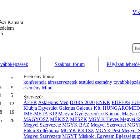
Vis
szi Kamara
védelem
ió
vábbképzések
Szakmai fórum
Pályázati lehető
Esemény típusa:
»
konferencia
társszervezetek
testületi esemény
továbbképzé
z
v
esemény
Mind
4
5
Szervező:
ÁEEK
Asklepios-Med
DDRS 2020
ENKK
EUFEPS
EU
1
12
Klubja Egyesület
Galenus
Galenus Kft.
HUNGAROMED 
8
19
IME-META
KIP
Magyar Gyógyszerészi Kamara
Magyar 
MAGYOSZ
MÉKISZ
MESZK
MGY K Heves Megyei Sz
5
26
Megyei Szervezete
MGYK BAZ Megyei Szervezet
MGYK 
Etikai Kollégiuma
MGYK KKTSZ
MGYK Pest Megyei S
Megyei Szervezete
MGYT
Miskolci Egyetem Egészségüg