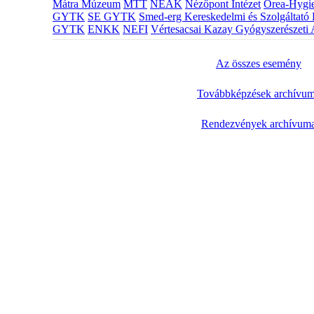
Mátra Múzeum
MTT
NEAK
Nézőpont Intézet
Orea-Hygie
GYTK
SE GYTK
Smed-erg Kereskedelmi és Szolgáltató 
GYTK
ENKK
NEFI
Vértesacsai Kazay Gyógyszerészeti 
Az összes esemény
Továbbképzések archívu
Rendezvények archívum