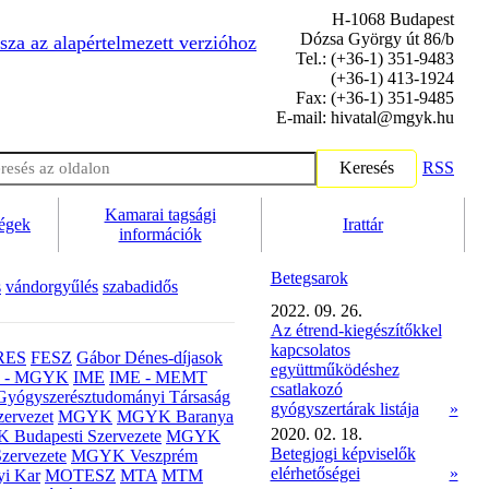
H-1068 Budapest
Dózsa György út 86/b
sza az alapértelmezett verzióhoz
Tel.: (+36-1) 351-9483
(+36-1) 413-1924
Fax: (+36-1) 351-9485
E-mail: hivatal@mgyk.hu
Keresés
RSS
Kamarai tagsági
ségek
Irattár
információk
Betegsarok
s
vándorgyűlés
szabadidős
2022. 09. 26.
Az étrend-kiegészítőkkel
kapcsolatos
RES
FESZ
Gábor Dénes-díjasok
együttműködéshez
- MGYK
IME
IME - MEMT
csatlakozó
Gyógyszerésztudományi Társaság
gyógyszertárak listája
»
ervezet
MGYK
MGYK Baranya
2020. 02. 18.
Budapesti Szervezete
MGYK
Betegjogi képviselők
zervezete
MGYK Veszprém
elérhetőségei
»
yi Kar
MOTESZ
MTA
MTM