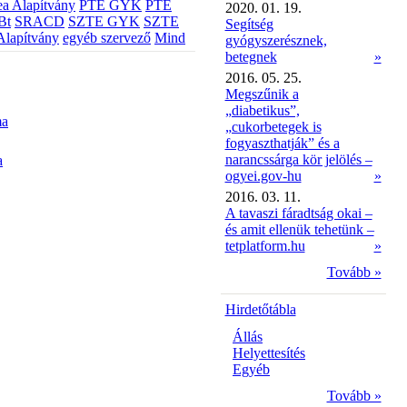
a Alapítvány
PTE GYK
PTE
2020. 01. 19.
Bt
SRACD
SZTE GYK
SZTE
Segítség
Alapítvány
egyéb szervező
Mind
gyógyszerésznek,
betegnek
»
2016. 05. 25.
Megszűnik a
„diabetikus”,
ma
„cukorbetegek is
fogyaszthatják” és a
narancssárga kör jelölés –
a
ogyei.gov-hu
»
2016. 03. 11.
A tavaszi fáradtság okai –
és amit ellenük tehetünk –
tetplatform.hu
»
Tovább »
Hirdetőtábla
Állás
Helyettesítés
Egyéb
Tovább »