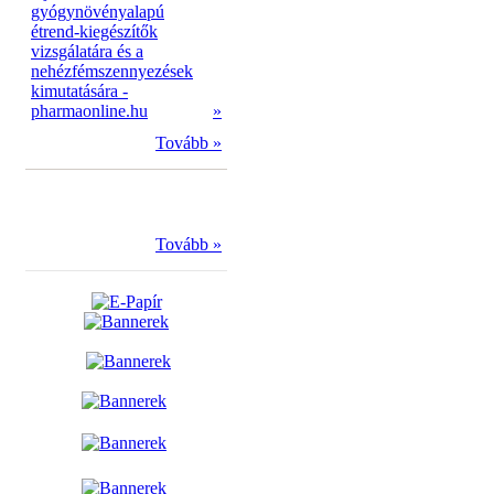
gyógynövényalapú
étrend-kiegészítők
vizsgálatára és a
nehézfémszennyezések
kimutatására -
pharmaonline.hu
»
Tovább »
Tovább »