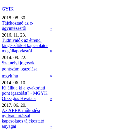
GYIK
2018. 08. 30.
Tájékoztató az e-
ügyintézésről
»
2016. 11. 23.
Tudnivalók az étrend-
kiegészítőkel kapcsolatos
megállapodásról
»
2014. 09. 22.
Személyi jogosok
pontszám igazolása 
mgyk.hu
»
2014. 06. 10.
Ki állítja ki a gyakorlati
pont igazolást? - MGYK
Országos Hivatala
»
2017. 06. 20.
Az AEEK működési
nyilvántartással
kapcsolatos tájékoztató
anyagai
»