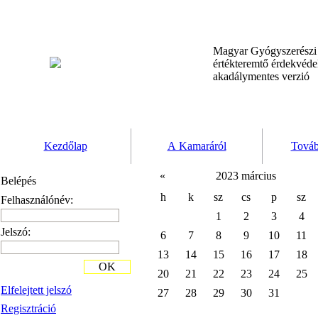
Magyar Gyógyszerész
értékteremtő érdekvéd
akadálymentes verzió
Kezdőlap
A Kamaráról
Továb
«
2023 március
Belépés
h
k
sz
cs
p
sz
Felhasználónév:
1
2
3
4
Jelszó:
6
7
8
9
10
11
13
14
15
16
17
18
OK
20
21
22
23
24
25
Elfelejtett jelszó
27
28
29
30
31
Regisztráció