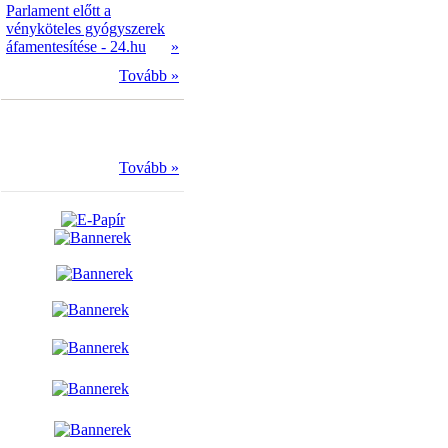
Parlament előtt a
vényköteles gyógyszerek
áfamentesítése - 24.hu
»
Tovább »
Tovább »