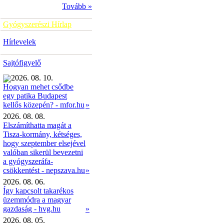
Tovább »
Gyógyszerészi Hírlap
Hírlevelek
Sajtófigyelő
2026. 08. 10.
Hogyan mehet csődbe
egy patika Budapest
»
kellős közepén? - mfor.hu
2026. 08. 08.
Elszámíthatta magát a
Tisza-kormány, kétséges,
hogy szeptember elsejével
valóban sikerül bevezetni
a gyógyszeráfa-
csökkentést - nepszava.hu
»
2026. 08. 06.
Így kapcsolt takarékos
üzemmódra a magyar
gazdaság - hvg.hu
»
2026. 08. 05.