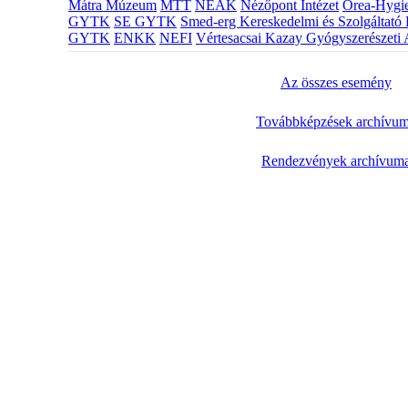
Mátra Múzeum
MTT
NEAK
Nézőpont Intézet
Orea-Hygie
GYTK
SE GYTK
Smed-erg Kereskedelmi és Szolgáltató 
GYTK
ENKK
NEFI
Vértesacsai Kazay Gyógyszerészeti 
Az összes esemény
Továbbképzések archívu
Rendezvények archívum