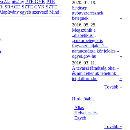
a Alapítvány
PTE GYK
PTE
2020. 01. 19.
Bt
SRACD
SZTE GYK
SZTE
Segítség
Alapítvány
egyéb szervező
Mind
gyógyszerésznek,
betegnek
»
2016. 05. 25.
Megszűnik a
„diabetikus”,
ma
„cukorbetegek is
fogyaszthatják” és a
narancssárga kör jelölés –
a
ogyei.gov-hu
»
2016. 03. 11.
A tavaszi fáradtság okai –
és amit ellenük tehetünk –
tetplatform.hu
»
Tovább »
Hirdetőtábla
Állás
Helyettesítés
Egyéb
Tovább »