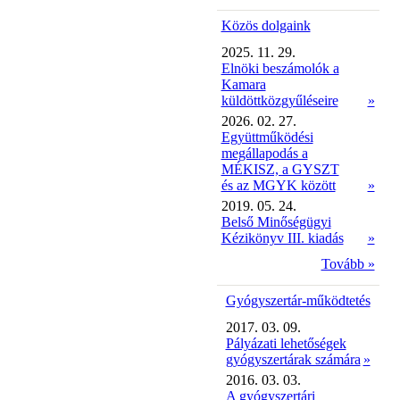
Közös dolgaink
2025. 11. 29.
Elnöki beszámolók a
Kamara
küldöttközgyűléseire
»
2026. 02. 27.
Együttműködési
megállapodás a
MÉKISZ, a GYSZT
és az MGYK között
»
2019. 05. 24.
Belső Minőségügyi
Kézikönyv III. kiadás
»
Tovább »
Gyógyszertár-működtetés
2017. 03. 09.
Pályázati lehetőségek
gyógyszertárak számára
»
2016. 03. 03.
A gyógyszertári