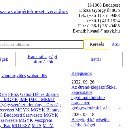
H-1068 Budapest
Dózsa György út 86/b
sza az alapértelmezett verzióhoz
Tel.: (+36-1) 351-9483
(+36-1) 413-1924
Fax: (+36-1) 351-9485
E-mail: hivatal@mgyk.hu
Keresés
RSS
Kamarai tagsági
ségek
Irattár
információk
Betegsarok
s
vándorgyűlés
szabadidős
2022. 09. 26.
Az étrend-kiegészítőkkel
kapcsolatos
RES
FESZ
Gábor Dénes-díjasok
együttműködéshez
- MGYK
IME
IME - MEMT
csatlakozó
Gyógyszerésztudományi Társaság
gyógyszertárak listája
»
ervezet
MGYK
MGYK Baranya
2020. 02. 18.
Budapesti Szervezete
MGYK
Betegjogi képviselők
zervezete
MGYK Veszprém
elérhetőségei
»
yi Kar
MOTESZ
MTA
MTM