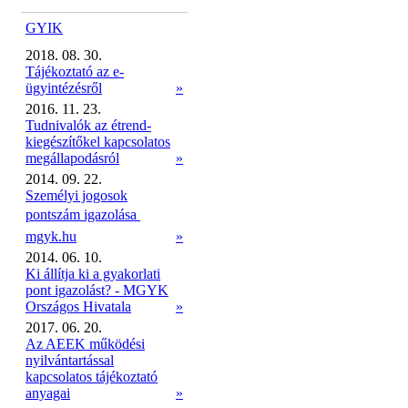
GYIK
2018. 08. 30.
Tájékoztató az e-
ügyintézésről
»
2016. 11. 23.
Tudnivalók az étrend-
kiegészítőkel kapcsolatos
megállapodásról
»
2014. 09. 22.
Személyi jogosok
pontszám igazolása 
mgyk.hu
»
2014. 06. 10.
Ki állítja ki a gyakorlati
pont igazolást? - MGYK
Országos Hivatala
»
2017. 06. 20.
Az AEEK működési
nyilvántartással
kapcsolatos tájékoztató
anyagai
»