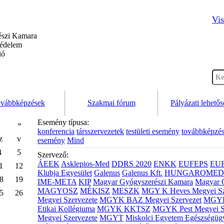
Vis
szi Kamara
védelem
ió
vábbképzések
Szakmai fórum
Pályázati lehető
Esemény típusa:
»
konferencia
társszervezetek
testületi esemény
továbbképzé
z
v
esemény
Mind
4
5
Szervező:
ÁEEK
Asklepios-Med
DDRS 2020
ENKK
EUFEPS
EU
1
12
Klubja Egyesület
Galenus
Galenus Kft.
HUNGAROMED 
8
19
IME-META
KIP
Magyar Gyógyszerészi Kamara
Magyar 
MAGYOSZ
MÉKISZ
MESZK
MGY K Heves Megyei Sz
5
26
Megyei Szervezete
MGYK BAZ Megyei Szervezet
MGYK 
Etikai Kollégiuma
MGYK KKTSZ
MGYK Pest Megyei S
Megyei Szervezete
MGYT
Miskolci Egyetem Egészségüg