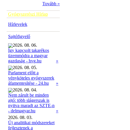
Tovább »
Gyógyszerészi Hírlap
Hírlevelek
Sajtófigyelő
2026. 08. 06.
Így kapcsolt takarékos
üzemmódra a magyar
»
gazdaság - hvg.hu
2026. 08. 05.
Parlament előtt a
vényköteles gyógyszerek
»
áfamentesítése - 24.hu
2026. 08. 04.
Nem zárult be minden
ajtó: több slágerszak is
nyitva maradt az SZTE-n
»
- delmagyar.hu
2026. 08. 03.
Új analitikai módszereket
fejlesztenek a