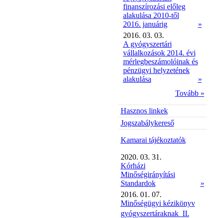
finanszírozási előleg
alakulása 2010-től
2016. januárig
»
2016. 03. 03.
A gyógyszertári
vállalkozások 2014. évi
mérlegbeszámolóinak és
pénzügyi helyzetének
alakulása
»
Tovább »
Hasznos linkek
Jogszabálykereső
Kamarai tájékoztatók
2020. 03. 31.
Kórházi
Minőségirányítási
Standardok
»
2016. 01. 07.
Minőségügyi kézikönyv
gyógyszertáraknak  II.