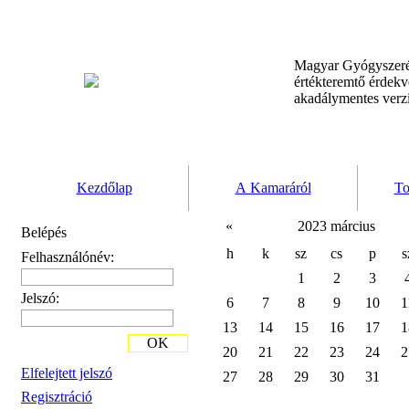
Magyar Gyógyszeré
értékteremtő érdek
akadálymentes verz
Kezdőlap
A Kamaráról
To
«
2023 március
Belépés
h
k
sz
cs
p
s
Felhasználónév:
1
2
3
Jelszó:
6
7
8
9
10
1
13
14
15
16
17
1
OK
20
21
22
23
24
2
Elfelejtett jelszó
27
28
29
30
31
Regisztráció