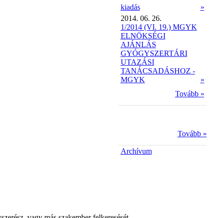
kiadás
»
2014. 06. 26.
1/2014 (VI. 19.) MGYK
ELNÖKSÉGI
AJÁNLÁS
GYÓGYSZERTÁRI
UTAZÁSI
TANÁCSADÁSHOZ -
MGYK
»
Tovább »
Tovább »
Archívum
yszerész, vagy más szakember felkeresését.