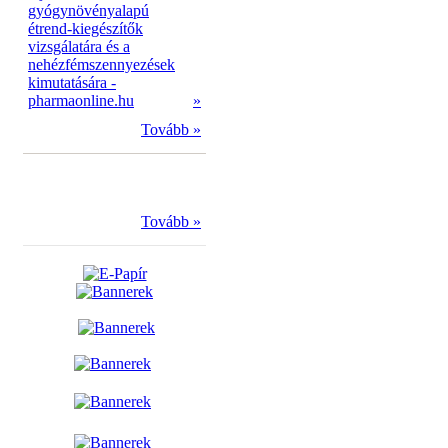
gyógynövényalapú
étrend-kiegészítők
vizsgálatára és a
nehézfémszennyezések
kimutatására -
pharmaonline.hu
»
Tovább »
Tovább »