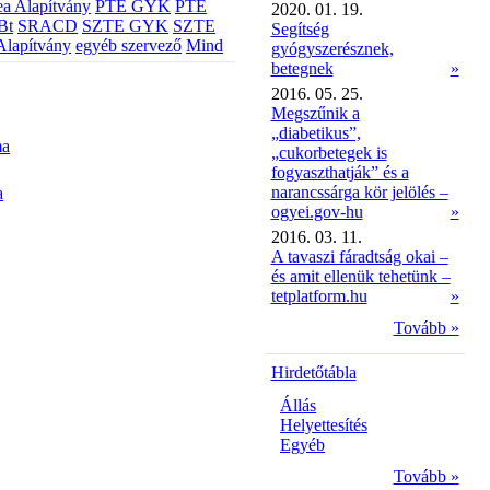
a Alapítvány
PTE GYK
PTE
2020. 01. 19.
Bt
SRACD
SZTE GYK
SZTE
Segítség
Alapítvány
egyéb szervező
Mind
gyógyszerésznek,
betegnek
»
2016. 05. 25.
Megszűnik a
„diabetikus”,
ma
„cukorbetegek is
fogyaszthatják” és a
narancssárga kör jelölés –
a
ogyei.gov-hu
»
2016. 03. 11.
A tavaszi fáradtság okai –
és amit ellenük tehetünk –
tetplatform.hu
»
Tovább »
Hirdetőtábla
Állás
Helyettesítés
Egyéb
Tovább »