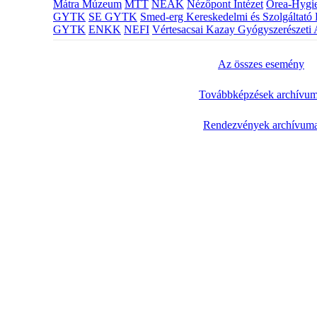
Mátra Múzeum
MTT
NEAK
Nézőpont Intézet
Orea-Hygie
GYTK
SE GYTK
Smed-erg Kereskedelmi és Szolgáltató 
GYTK
ENKK
NEFI
Vértesacsai Kazay Gyógyszerészeti 
Az összes esemény
Továbbképzések archívu
Rendezvények archívum