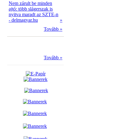
Nem zárult be minden
ajtó: több slágerszak is
nyitva maradt az SZTE-n
- delmagyar.hu
»
Tovább »
Tovább »