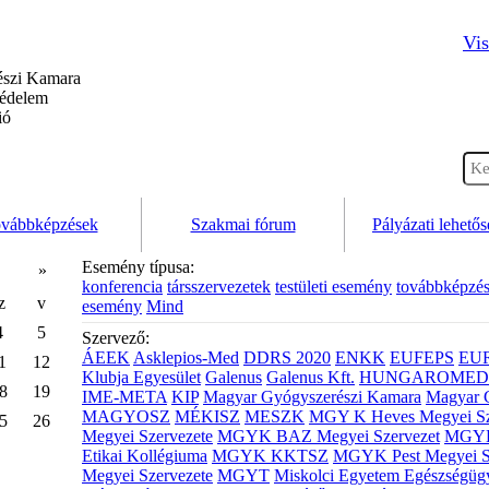
Vis
szi Kamara
védelem
ió
vábbképzések
Szakmai fórum
Pályázati lehető
Esemény típusa:
»
konferencia
társszervezetek
testületi esemény
továbbképzé
z
v
esemény
Mind
4
5
Szervező:
ÁEEK
Asklepios-Med
DDRS 2020
ENKK
EUFEPS
EU
1
12
Klubja Egyesület
Galenus
Galenus Kft.
HUNGAROMED 
8
19
IME-META
KIP
Magyar Gyógyszerészi Kamara
Magyar 
MAGYOSZ
MÉKISZ
MESZK
MGY K Heves Megyei Sz
5
26
Megyei Szervezete
MGYK BAZ Megyei Szervezet
MGYK 
Etikai Kollégiuma
MGYK KKTSZ
MGYK Pest Megyei S
Megyei Szervezete
MGYT
Miskolci Egyetem Egészségüg