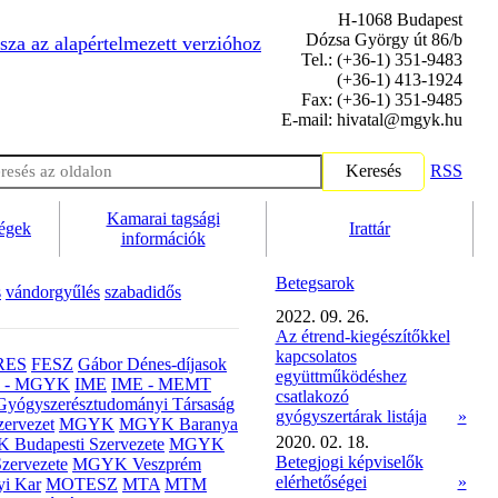
H-1068 Budapest
Dózsa György út 86/b
sza az alapértelmezett verzióhoz
Tel.: (+36-1) 351-9483
(+36-1) 413-1924
Fax: (+36-1) 351-9485
E-mail: hivatal@mgyk.hu
Keresés
RSS
Kamarai tagsági
ségek
Irattár
információk
Betegsarok
s
vándorgyűlés
szabadidős
2022. 09. 26.
Az étrend-kiegészítőkkel
kapcsolatos
RES
FESZ
Gábor Dénes-díjasok
együttműködéshez
- MGYK
IME
IME - MEMT
csatlakozó
Gyógyszerésztudományi Társaság
gyógyszertárak listája
»
ervezet
MGYK
MGYK Baranya
2020. 02. 18.
Budapesti Szervezete
MGYK
Betegjogi képviselők
zervezete
MGYK Veszprém
elérhetőségei
»
yi Kar
MOTESZ
MTA
MTM