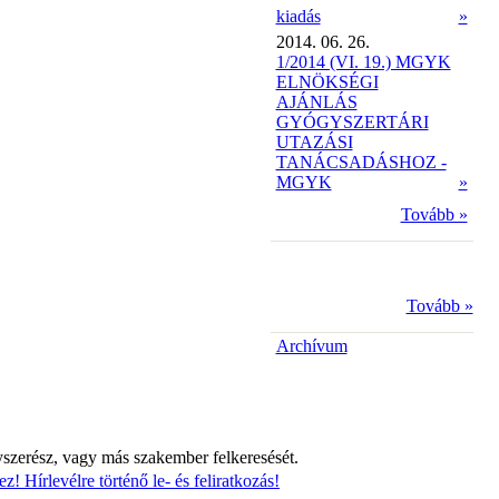
kiadás
»
2014. 06. 26.
1/2014 (VI. 19.) MGYK
ELNÖKSÉGI
AJÁNLÁS
GYÓGYSZERTÁRI
UTAZÁSI
TANÁCSADÁSHOZ -
MGYK
»
Tovább »
Tovább »
Archívum
yszerész, vagy más szakember felkeresését.
z! Hírlevélre történő le- és feliratkozás!