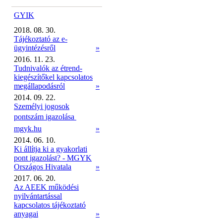
GYIK
2018. 08. 30.
Tájékoztató az e-
ügyintézésről
»
2016. 11. 23.
Tudnivalók az étrend-
kiegészítőkel kapcsolatos
megállapodásról
»
2014. 09. 22.
Személyi jogosok
pontszám igazolása 
mgyk.hu
»
2014. 06. 10.
Ki állítja ki a gyakorlati
pont igazolást? - MGYK
Országos Hivatala
»
2017. 06. 20.
Az AEEK működési
nyilvántartással
kapcsolatos tájékoztató
anyagai
»