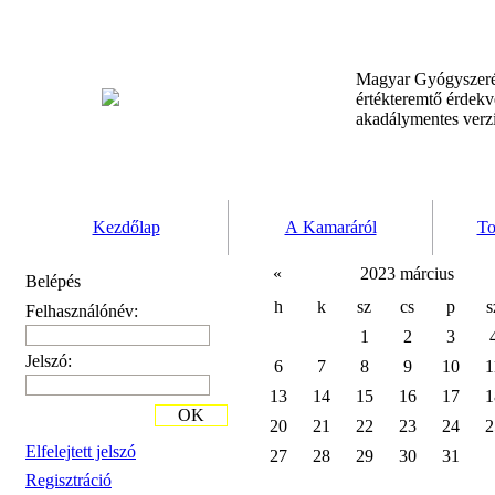
Magyar Gyógyszeré
értékteremtő érdek
akadálymentes verz
Kezdőlap
A Kamaráról
To
«
2023 március
Belépés
h
k
sz
cs
p
s
Felhasználónév:
1
2
3
Jelszó:
6
7
8
9
10
1
13
14
15
16
17
1
OK
20
21
22
23
24
2
Elfelejtett jelszó
27
28
29
30
31
Regisztráció