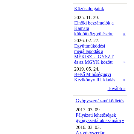
Közös dolgaink
2025. 11. 29.
Elnöki beszámolók a
Kamara
küldöttközgyűléseire
»
2026. 02. 27.
Együttműködési
megállapodás a
MÉKISZ, a GYSZT
és az MGYK között
»
2019. 05. 24.
Belső Minőségügyi
Kézikönyv III. kiadás
»
Tovább »
Gyógyszertár-működtetés
2017. 03. 09.
Pályázati lehetőségek
gyógyszertárak számára
»
2016. 03. 03.
A gyógyszertári