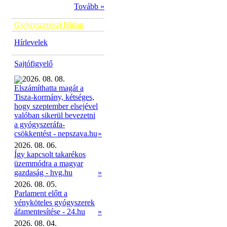
Tovább »
Gyógyszerészi Hírlap
Hírlevelek
Sajtófigyelő
2026. 08. 08.
Elszámíthatta magát a
Tisza-kormány, kétséges,
hogy szeptember elsejével
valóban sikerül bevezetni
a gyógyszeráfa-
»
csökkentést - nepszava.hu
2026. 08. 06.
Így kapcsolt takarékos
üzemmódra a magyar
gazdaság - hvg.hu
»
2026. 08. 05.
Parlament előtt a
vényköteles gyógyszerek
áfamentesítése - 24.hu
»
2026. 08. 04.