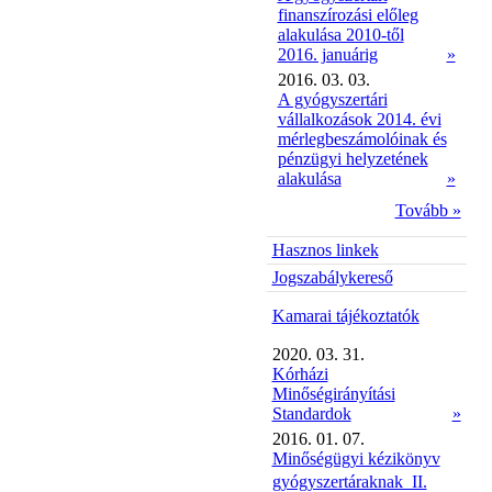
finanszírozási előleg
alakulása 2010-től
2016. januárig
»
2016. 03. 03.
A gyógyszertári
vállalkozások 2014. évi
mérlegbeszámolóinak és
pénzügyi helyzetének
alakulása
»
Tovább »
Hasznos linkek
Jogszabálykereső
Kamarai tájékoztatók
2020. 03. 31.
Kórházi
Minőségirányítási
Standardok
»
2016. 01. 07.
Minőségügyi kézikönyv
gyógyszertáraknak  II.