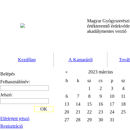
Magyar Gyógyszerész
értékteremtő érdekvéd
akadálymentes verzió
Kezdőlap
A Kamaráról
Továb
«
2023 március
Belépés
h
k
sz
cs
p
sz
Felhasználónév:
1
2
3
4
Jelszó:
6
7
8
9
10
11
13
14
15
16
17
18
OK
20
21
22
23
24
25
Elfelejtett jelszó
27
28
29
30
31
Regisztráció