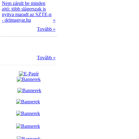
Nem zárult be minden
ajtó: több slágerszak is
nyitva maradt az SZTE-n
- delmagyar.hu
»
Tovább »
Tovább »