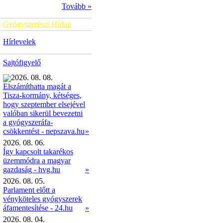
Tovább »
Gyógyszerészi Hírlap
Hírlevelek
Sajtófigyelő
2026. 08. 08.
Elszámíthatta magát a
Tisza-kormány, kétséges,
hogy szeptember elsejével
valóban sikerül bevezetni
a gyógyszeráfa-
»
csökkentést - nepszava.hu
2026. 08. 06.
Így kapcsolt takarékos
üzemmódra a magyar
gazdaság - hvg.hu
»
2026. 08. 05.
Parlament előtt a
vényköteles gyógyszerek
áfamentesítése - 24.hu
»
2026. 08. 04.