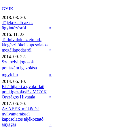
GYIK
2018. 08. 30.
Tájékoztató az e-
ügyintézésről
»
2016. 11. 23.
Tudnivalók az étrend-
kiegészítőkel kapcsolatos
megállapodásról
»
2014. 09. 22.
Személyi jogosok
pontszám igazolása 
mgyk.hu
»
2014. 06. 10.
Ki állítja ki a gyakorlati
pont igazolást? - MGYK
Országos Hivatala
»
2017. 06. 20.
Az AEEK működési
nyilvántartással
kapcsolatos tájékoztató
anyagai
»