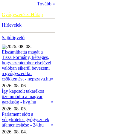
Tovább »
Gyógyszerészi Hírlap
Hírlevelek
Sajtófigyelő
2026. 08. 08.
Elszámíthatta magát a
Tisza-kormány, kétséges,
hogy szeptember elsejével
valóban sikerül bevezetni
a gyógyszeráfa-
»
csökkentést - nepszava.hu
2026. 08. 06.
Így kapcsolt takarékos
üzemmódra a magyar
gazdaság - hvg.hu
»
2026. 08. 05.
Parlament előtt a
vényköteles gyógyszerek
áfamentesítése - 24.hu
»
2026. 08. 04.