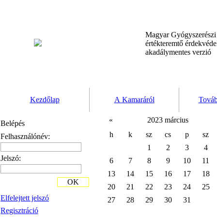
Magyar Gyógyszerész
értékteremtő érdekvéd
akadálymentes verzió
Kezdőlap
A Kamaráról
Továb
«
2023 március
Belépés
h
k
sz
cs
p
sz
Felhasználónév:
1
2
3
4
Jelszó:
6
7
8
9
10
11
13
14
15
16
17
18
OK
20
21
22
23
24
25
Elfelejtett jelszó
27
28
29
30
31
Regisztráció