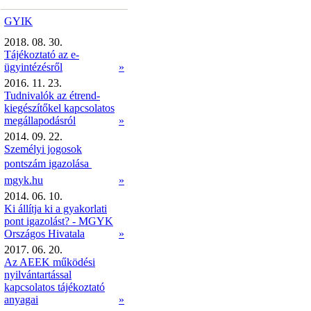
GYIK
2018. 08. 30.
Tájékoztató az e-
ügyintézésről
»
2016. 11. 23.
Tudnivalók az étrend-
kiegészítőkel kapcsolatos
megállapodásról
»
2014. 09. 22.
Személyi jogosok
pontszám igazolása 
mgyk.hu
»
2014. 06. 10.
Ki állítja ki a gyakorlati
pont igazolást? - MGYK
Országos Hivatala
»
2017. 06. 20.
Az AEEK működési
nyilvántartással
kapcsolatos tájékoztató
anyagai
»