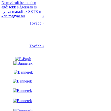
Nem zárult be minden
ajtó: több slágerszak is
nyitva maradt az SZTE-n
- delmagyar.hu
»
Tovább »
Tovább »