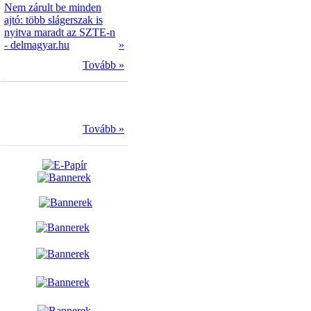
Nem zárult be minden
ajtó: több slágerszak is
nyitva maradt az SZTE-n
- delmagyar.hu
»
Tovább »
Tovább »