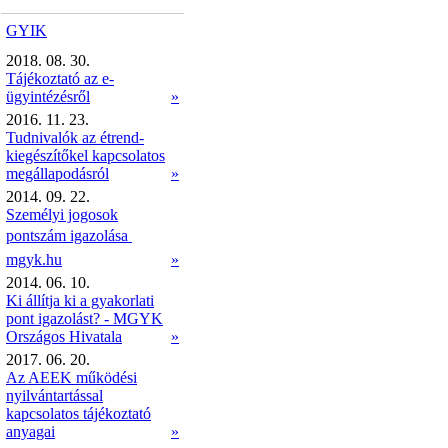
GYIK
2018. 08. 30.
Tájékoztató az e-
ügyintézésről
»
2016. 11. 23.
Tudnivalók az étrend-
kiegészítőkel kapcsolatos
megállapodásról
»
2014. 09. 22.
Személyi jogosok
pontszám igazolása 
mgyk.hu
»
2014. 06. 10.
Ki állítja ki a gyakorlati
pont igazolást? - MGYK
Országos Hivatala
»
2017. 06. 20.
Az AEEK működési
nyilvántartással
kapcsolatos tájékoztató
anyagai
»