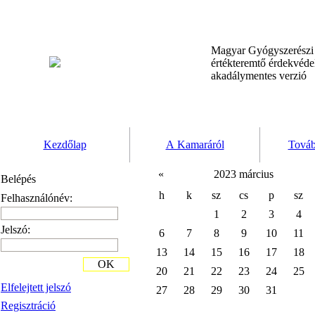
Magyar Gyógyszerész
értékteremtő érdekvéd
akadálymentes verzió
Kezdőlap
A Kamaráról
Továb
«
2023 március
Belépés
h
k
sz
cs
p
sz
Felhasználónév:
1
2
3
4
Jelszó:
6
7
8
9
10
11
13
14
15
16
17
18
OK
20
21
22
23
24
25
Elfelejtett jelszó
27
28
29
30
31
Regisztráció