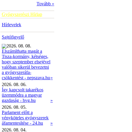
Tovább »
Gyógyszerészi Hírlap
Hírlevelek
Sajtófigyelő
2026. 08. 08.
Elszámíthatta magát a
Tisza-kormány, kétséges,
hogy szeptember elsejével
valóban sikerül bevezetni
a gyógyszeráfa-
»
csökkentést - nepszava.hu
2026. 08. 06.
Így kapcsolt takarékos
üzemmódra a magyar
gazdaság - hvg.hu
»
2026. 08. 05.
Parlament előtt a
vényköteles gyógyszerek
áfamentesítése - 24.hu
»
2026. 08. 04.