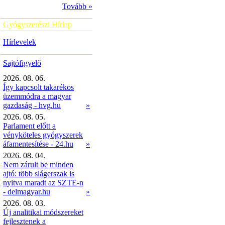
Tovább »
Gyógyszerészi Hírlap
Hírlevelek
Sajtófigyelő
2026. 08. 06.
Így kapcsolt takarékos
üzemmódra a magyar
gazdaság - hvg.hu
»
2026. 08. 05.
Parlament előtt a
vényköteles gyógyszerek
áfamentesítése - 24.hu
»
2026. 08. 04.
Nem zárult be minden
ajtó: több slágerszak is
nyitva maradt az SZTE-n
- delmagyar.hu
»
2026. 08. 03.
Új analitikai módszereket
fejlesztenek a