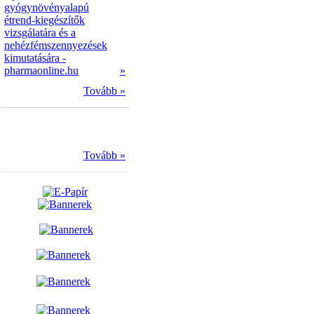
gyógynövényalapú
étrend-kiegészítők
vizsgálatára és a
nehézfémszennyezések
kimutatására -
pharmaonline.hu
»
Tovább »
Tovább »