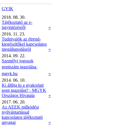
GYIK
2018. 08. 30.
Tájékoztató az e-
ügyintézésről
»
2016. 11. 23.
Tudnivalók az étrend-
kiegészítőkel kapcsolatos
megállapodásról
»
2014. 09. 22.
Személyi jogosok
pontszám igazolása 
mgyk.hu
»
2014. 06. 10.
Ki állítja ki a gyakorlati
pont igazolást? - MGYK
Országos Hivatala
»
2017. 06. 20.
Az AEEK működési
nyilvántartással
kapcsolatos tájékoztató
anyagai
»