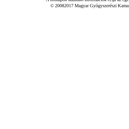
© 20082017 Magyar Gyógyszerészi Kamara