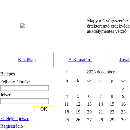
Magyar Gyógyszerész
értékteremtő érdekvéd
akadálymentes verzió
Kezdőlap
A Kamaráról
Továb
«
2023 december
Belépés
h
k
sz
cs
p
sz
Felhasználónév:
1
2
Jelszó:
4
5
6
7
8
9
11
12
13
14
15
16
OK
18
19
20
21
22
23
Elfelejtett jelszó
25
26
27
28
29
30
Regisztráció