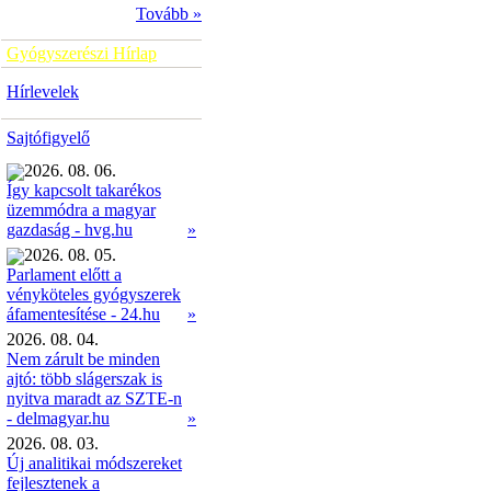
Tovább »
Gyógyszerészi Hírlap
Hírlevelek
Sajtófigyelő
2026. 08. 06.
Így kapcsolt takarékos
üzemmódra a magyar
»
gazdaság - hvg.hu
2026. 08. 05.
Parlament előtt a
vényköteles gyógyszerek
»
áfamentesítése - 24.hu
2026. 08. 04.
Nem zárult be minden
ajtó: több slágerszak is
nyitva maradt az SZTE-n
- delmagyar.hu
»
2026. 08. 03.
Új analitikai módszereket
fejlesztenek a