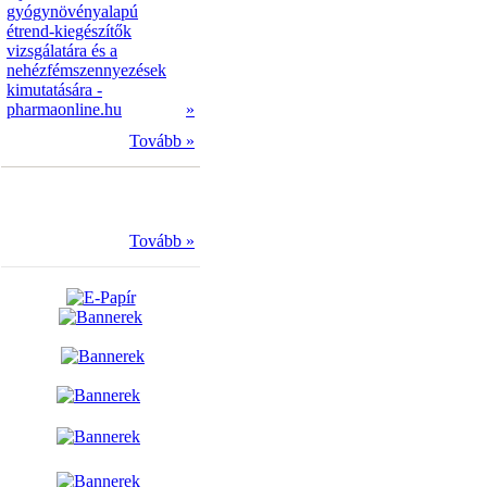
gyógynövényalapú
étrend-kiegészítők
vizsgálatára és a
nehézfémszennyezések
kimutatására -
pharmaonline.hu
»
Tovább »
Tovább »