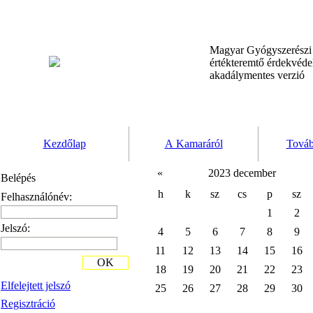
Magyar Gyógyszerész
értékteremtő érdekvéd
akadálymentes verzió
Kezdőlap
A Kamaráról
Továb
«
2023 december
Belépés
h
k
sz
cs
p
sz
Felhasználónév:
1
2
Jelszó:
4
5
6
7
8
9
11
12
13
14
15
16
OK
18
19
20
21
22
23
Elfelejtett jelszó
25
26
27
28
29
30
Regisztráció