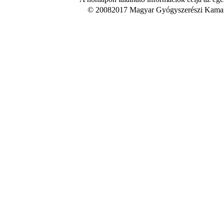
© 20082017 Magyar Gyógyszerészi Kamara