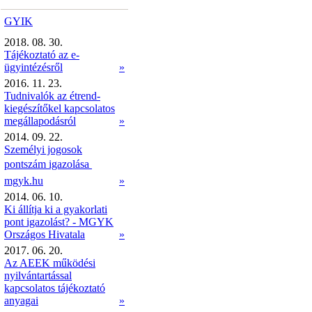
GYIK
2018. 08. 30.
Tájékoztató az e-
ügyintézésről
»
2016. 11. 23.
Tudnivalók az étrend-
kiegészítőkel kapcsolatos
megállapodásról
»
2014. 09. 22.
Személyi jogosok
pontszám igazolása 
mgyk.hu
»
2014. 06. 10.
Ki állítja ki a gyakorlati
pont igazolást? - MGYK
Országos Hivatala
»
2017. 06. 20.
Az AEEK működési
nyilvántartással
kapcsolatos tájékoztató
anyagai
»