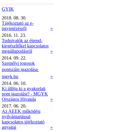
GYIK
2018. 08. 30.
Tájékoztató az e-
ügyintézésről
»
2016. 11. 23.
Tudnivalók az étrend-
kiegészítőkel kapcsolatos
megállapodásról
»
2014. 09. 22.
Személyi jogosok
pontszám igazolása 
mgyk.hu
»
2014. 06. 10.
Ki állítja ki a gyakorlati
pont igazolást? - MGYK
Országos Hivatala
»
2017. 06. 20.
Az AEEK működési
nyilvántartással
kapcsolatos tájékoztató
anyagai
»