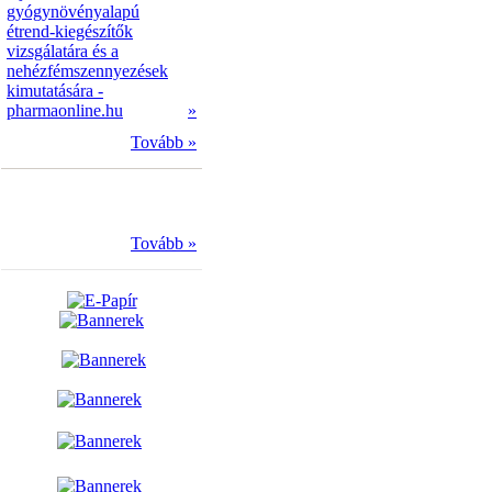
gyógynövényalapú
étrend-kiegészítők
vizsgálatára és a
nehézfémszennyezések
kimutatására -
pharmaonline.hu
»
Tovább »
Tovább »