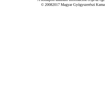
© 20082017 Magyar Gyógyszerészi Kamara