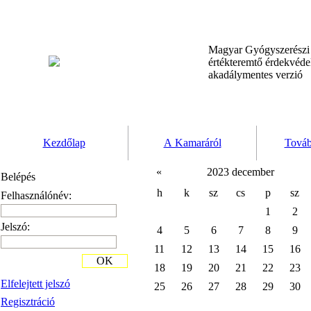
Magyar Gyógyszerész
értékteremtő érdekvéd
akadálymentes verzió
Kezdőlap
A Kamaráról
Továb
«
2023 december
Belépés
h
k
sz
cs
p
sz
Felhasználónév:
1
2
Jelszó:
4
5
6
7
8
9
11
12
13
14
15
16
OK
18
19
20
21
22
23
Elfelejtett jelszó
25
26
27
28
29
30
Regisztráció