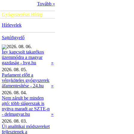
Tovább »
Gyógyszerészi Hírlap
Hírlevelek
Sajtófigyelő
2026. 08. 06.
Így kapcsolt takarékos
üzemmódra a magyar
»
gazdaság - hvg.hu
2026. 08. 05.
Parlament előtt a
vényköteles gyógyszerek
áfamentesítése - 24.hu
»
2026. 08. 04.
Nem zárult be minden
ajtó: több slágerszak is
nyitva maradt az SZTE-n
- delmagyar.hu
»
2026. 08. 03.
Új analitikai módszereket
fejlesztenek a