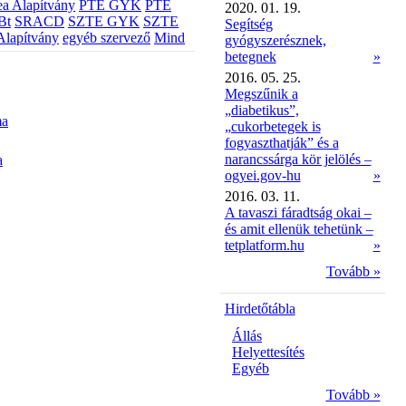
a Alapítvány
PTE GYK
PTE
2020. 01. 19.
Bt
SRACD
SZTE GYK
SZTE
Segítség
Alapítvány
egyéb szervező
Mind
gyógyszerésznek,
betegnek
»
2016. 05. 25.
Megszűnik a
„diabetikus”,
ma
„cukorbetegek is
fogyaszthatják” és a
narancssárga kör jelölés –
a
ogyei.gov-hu
»
2016. 03. 11.
A tavaszi fáradtság okai –
és amit ellenük tehetünk –
tetplatform.hu
»
Tovább »
Hirdetőtábla
Állás
Helyettesítés
Egyéb
Tovább »