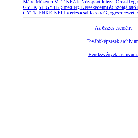
Mátra Múzeum
MTT
NEAK
Nézőpont Intézet
Orea-Hygie
GYTK
SE GYTK
Smed-erg Kereskedelmi és Szolgáltató 
GYTK
ENKK
NEFI
Vértesacsai Kazay Gyógyszerészeti 
Az összes esemény
Továbbképzések archívu
Rendezvények archívum