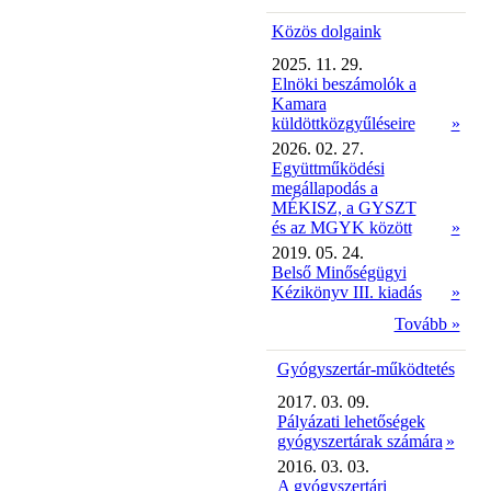
Közös dolgaink
2025. 11. 29.
Elnöki beszámolók a
Kamara
küldöttközgyűléseire
»
2026. 02. 27.
Együttműködési
megállapodás a
MÉKISZ, a GYSZT
és az MGYK között
»
2019. 05. 24.
Belső Minőségügyi
Kézikönyv III. kiadás
»
Tovább »
Gyógyszertár-működtetés
2017. 03. 09.
Pályázati lehetőségek
gyógyszertárak számára
»
2016. 03. 03.
A gyógyszertári