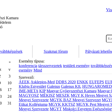
Vis
szi Kamara
védelem
ió
vábbképzések
Szakmai fórum
Pályázati lehető
Esemény típusa:
»
konferencia
társszervezetek
testületi esemény
továbbképzé
z
v
esemény
Mind
2
3
Szervező:
ÁEEK
Asklepios-Med
DDRS 2020
ENKK
EUFEPS
EU
9
10
Klubja Egyesület
Galenus
Galenus Kft.
HUNGAROMED 
6
17
IME-META
KIP
Magyar Gyógyszerészi Kamara
Magyar 
MAGYOSZ
MÉKISZ
MESZK
MGY K Heves Megyei Sz
3
24
Megyei Szervezete
MGYK BAZ Megyei Szervezet
MGYK 
0
31
Etikai Kollégiuma
MGYK KKTSZ
MGYK Pest Megyei S
Megyei Szervezete
MGYT
Miskolci Egyetem Egészségüg