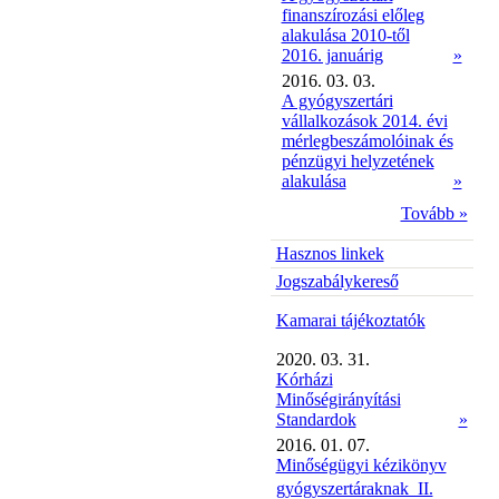
finanszírozási előleg
alakulása 2010-től
2016. januárig
»
2016. 03. 03.
A gyógyszertári
vállalkozások 2014. évi
mérlegbeszámolóinak és
pénzügyi helyzetének
alakulása
»
Tovább »
Hasznos linkek
Jogszabálykereső
Kamarai tájékoztatók
2020. 03. 31.
Kórházi
Minőségirányítási
Standardok
»
2016. 01. 07.
Minőségügyi kézikönyv
gyógyszertáraknak  II.