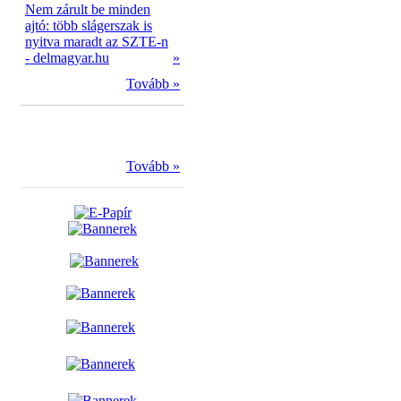
Nem zárult be minden
ajtó: több slágerszak is
nyitva maradt az SZTE-n
- delmagyar.hu
»
Tovább »
Tovább »