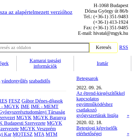
H-1068 Budapest
Dózsa György út 86/b
sza az alapértelmezett verzióhoz
Tel.: (+36-1) 351-9483
(+36-1) 413-1924
Fax: (+36-1) 351-9485
E-mail: hivatal@mgyk.hu
Keresés
RSS
Kamarai tagsági
ségek
Irattár
információk
Betegsarok
s
vándorgyűlés
szabadidős
2022. 09. 26.
Az étrend-kiegészítőkkel
kapcsolatos
RES
FESZ
Gábor Dénes-díjasok
együttműködéshez
- MGYK
IME
IME - MEMT
csatlakozó
Gyógyszerésztudományi Társaság
gyógyszertárak listája
»
ervezet
MGYK
MGYK Baranya
2020. 02. 18.
Budapesti Szervezete
MGYK
Betegjogi képviselők
zervezete
MGYK Veszprém
elérhetőségei
»
yi Kar
MOTESZ
MTA
MTM