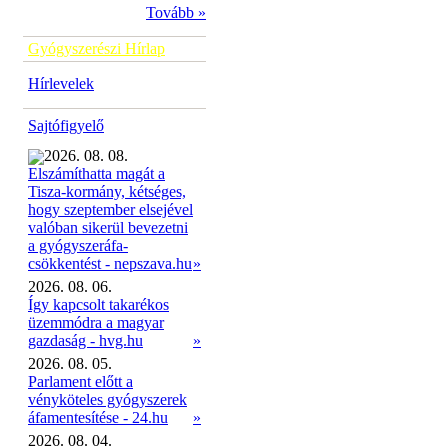
Tovább »
Gyógyszerészi Hírlap
Hírlevelek
Sajtófigyelő
2026. 08. 08.
Elszámíthatta magát a
Tisza-kormány, kétséges,
hogy szeptember elsejével
valóban sikerül bevezetni
a gyógyszeráfa-
»
csökkentést - nepszava.hu
2026. 08. 06.
Így kapcsolt takarékos
üzemmódra a magyar
gazdaság - hvg.hu
»
2026. 08. 05.
Parlament előtt a
vényköteles gyógyszerek
áfamentesítése - 24.hu
»
2026. 08. 04.