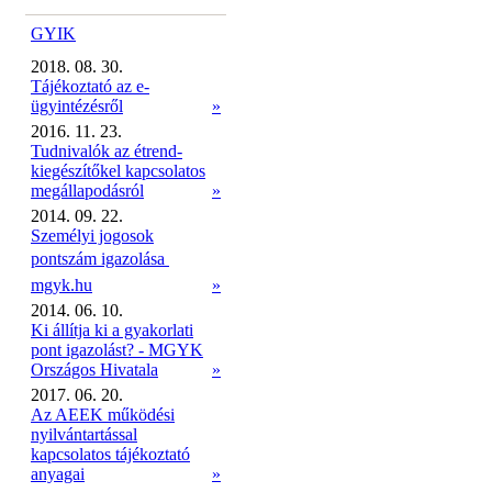
GYIK
2018. 08. 30.
Tájékoztató az e-
ügyintézésről
»
2016. 11. 23.
Tudnivalók az étrend-
kiegészítőkel kapcsolatos
megállapodásról
»
2014. 09. 22.
Személyi jogosok
pontszám igazolása 
mgyk.hu
»
2014. 06. 10.
Ki állítja ki a gyakorlati
pont igazolást? - MGYK
Országos Hivatala
»
2017. 06. 20.
Az AEEK működési
nyilvántartással
kapcsolatos tájékoztató
anyagai
»