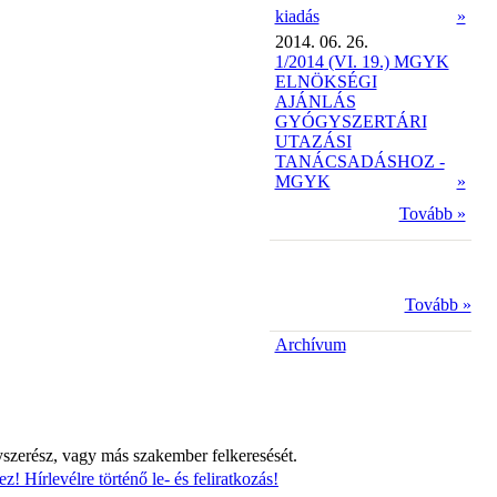
kiadás
»
2014. 06. 26.
1/2014 (VI. 19.) MGYK
ELNÖKSÉGI
AJÁNLÁS
GYÓGYSZERTÁRI
UTAZÁSI
TANÁCSADÁSHOZ -
MGYK
»
Tovább »
Tovább »
Archívum
yszerész, vagy más szakember felkeresését.
z! Hírlevélre történő le- és feliratkozás!