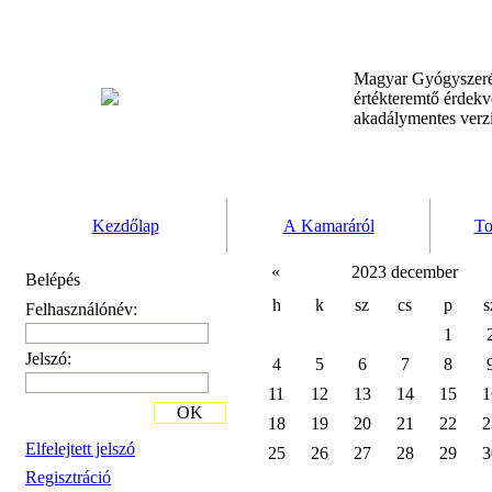
Magyar Gyógyszeré
értékteremtő érdek
akadálymentes verz
Kezdőlap
A Kamaráról
To
«
2023 december
Belépés
h
k
sz
cs
p
s
Felhasználónév:
1
Jelszó:
4
5
6
7
8
11
12
13
14
15
1
OK
18
19
20
21
22
2
Elfelejtett jelszó
25
26
27
28
29
3
Regisztráció