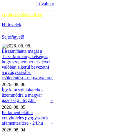
Tovább »
Gyógyszerészi Hírlap
Hírlevelek
Sajtófigyelő
2026. 08. 08.
Elszámíthatta magát a
Tisza-kormány, kétséges,
hogy szeptember elsejével
valóban sikerül bevezetni
a gyógyszeráfa-
»
csökkentést - nepszava.hu
2026. 08. 06.
Így kapcsolt takarékos
üzemmódra a magyar
gazdaság - hvg.hu
»
2026. 08. 05.
Parlament előtt a
vényköteles gyógyszerek
áfamentesítése - 24.hu
»
2026. 08. 04.