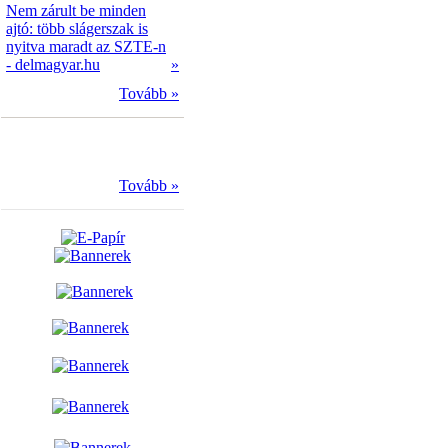
Nem zárult be minden
ajtó: több slágerszak is
nyitva maradt az SZTE-n
- delmagyar.hu
»
Tovább »
Tovább »