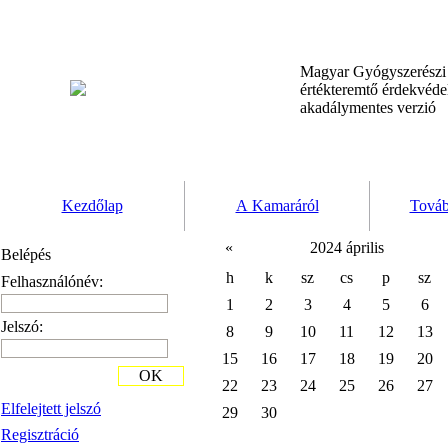
Magyar Gyógyszerész
értékteremtő érdekvéd
akadálymentes verzió
Kezdőlap
A Kamaráról
Továb
«
2024 április
Belépés
h
k
sz
cs
p
sz
Felhasználónév:
1
2
3
4
5
6
Jelszó:
8
9
10
11
12
13
15
16
17
18
19
20
OK
22
23
24
25
26
27
Elfelejtett jelszó
29
30
Regisztráció