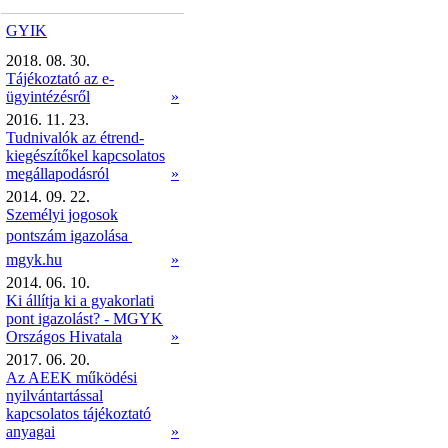
GYIK
2018. 08. 30.
Tájékoztató az e-
ügyintézésről
»
2016. 11. 23.
Tudnivalók az étrend-
kiegészítőkel kapcsolatos
megállapodásról
»
2014. 09. 22.
Személyi jogosok
pontszám igazolása 
mgyk.hu
»
2014. 06. 10.
Ki állítja ki a gyakorlati
pont igazolást? - MGYK
Országos Hivatala
»
2017. 06. 20.
Az AEEK működési
nyilvántartással
kapcsolatos tájékoztató
anyagai
»