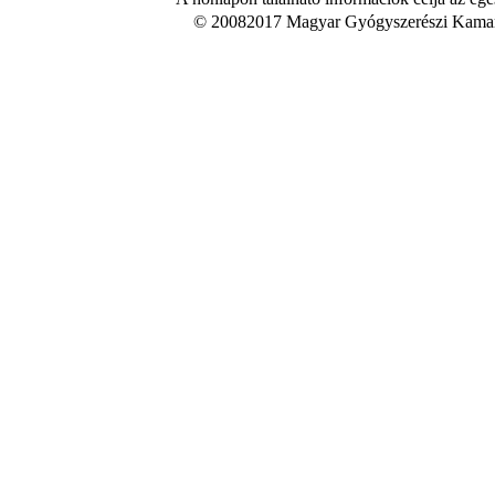
© 20082017 Magyar Gyógyszerészi Kamara