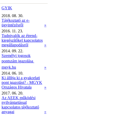
GYIK
2018. 08. 30.
Tájékoztató az e-
ügyintézésről
»
2016. 11. 23.
Tudnivalók az étrend-
kiegészítőkel kapcsolatos
megállapodásról
»
2014. 09. 22.
Személyi jogosok
pontszám igazolása 
mgyk.hu
»
2014. 06. 10.
Ki állítja ki a gyakorlati
pont igazolást? - MGYK
Országos Hivatala
»
2017. 06. 20.
Az AEEK működési
nyilvántartással
kapcsolatos tájékoztató
anyagai
»