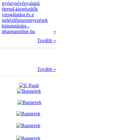
gyógynövényalapú
étrend-kiegészítők
vizsgálatára és a
nehézfémszennyezések
kimutatására -
pharmaonline.hu
»
Tovább »
Tovább »