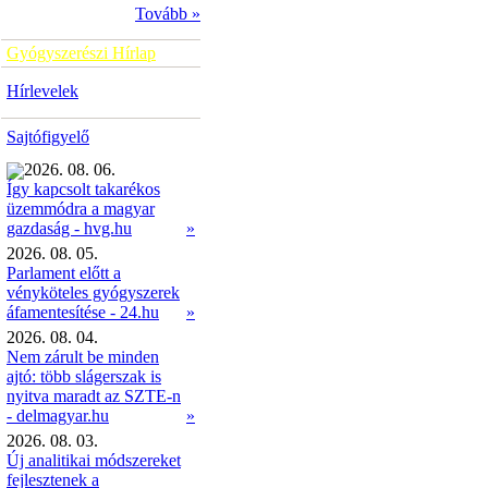
Tovább »
Gyógyszerészi Hírlap
Hírlevelek
Sajtófigyelő
2026. 08. 06.
Így kapcsolt takarékos
üzemmódra a magyar
»
gazdaság - hvg.hu
2026. 08. 05.
Parlament előtt a
vényköteles gyógyszerek
áfamentesítése - 24.hu
»
2026. 08. 04.
Nem zárult be minden
ajtó: több slágerszak is
nyitva maradt az SZTE-n
- delmagyar.hu
»
2026. 08. 03.
Új analitikai módszereket
fejlesztenek a