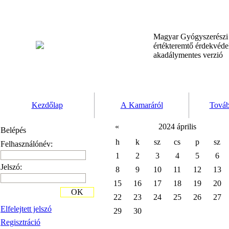
Magyar Gyógyszerész
értékteremtő érdekvéd
akadálymentes verzió
Kezdőlap
A Kamaráról
Továb
«
2024 április
Belépés
h
k
sz
cs
p
sz
Felhasználónév:
1
2
3
4
5
6
Jelszó:
8
9
10
11
12
13
15
16
17
18
19
20
OK
22
23
24
25
26
27
Elfelejtett jelszó
29
30
Regisztráció