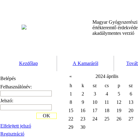
Magyar Gyógyszerész
értékteremtő érdekvéd
akadálymentes verzió
Kezdőlap
A Kamaráról
Továb
«
2024 április
Belépés
h
k
sz
cs
p
sz
Felhasználónév:
1
2
3
4
5
6
Jelszó:
8
9
10
11
12
13
15
16
17
18
19
20
OK
22
23
24
25
26
27
Elfelejtett jelszó
29
30
Regisztráció