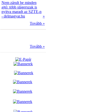
Nem zárult be minden
ajtó: több slágerszak is
nyitva maradt az SZTE-n
- delmagyar.hu
»
Tovább »
Tovább »