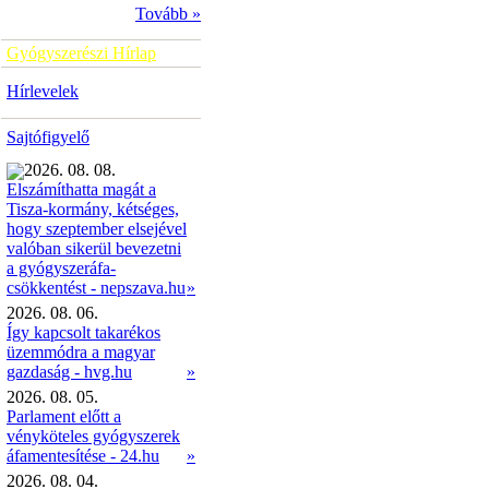
Tovább »
Gyógyszerészi Hírlap
Hírlevelek
Sajtófigyelő
2026. 08. 08.
Elszámíthatta magát a
Tisza-kormány, kétséges,
hogy szeptember elsejével
valóban sikerül bevezetni
a gyógyszeráfa-
»
csökkentést - nepszava.hu
2026. 08. 06.
Így kapcsolt takarékos
üzemmódra a magyar
gazdaság - hvg.hu
»
2026. 08. 05.
Parlament előtt a
vényköteles gyógyszerek
áfamentesítése - 24.hu
»
2026. 08. 04.