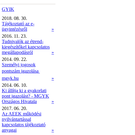
GYIK
2018. 08. 30.
Tájékoztató az e-
ügyintézésről
»
2016. 11. 23.
Tudnivalók az étrend-
kiegészítőkel kapcsolatos
megállapodásról
»
2014. 09. 22.
Személyi jogosok
pontszám igazolása 
mgyk.hu
»
2014. 06. 10.
Ki állítja ki a gyakorlati
pont igazolást? - MGYK
Országos Hivatala
»
2017. 06. 20.
Az AEEK működési
nyilvántartással
kapcsolatos tájékoztató
anyagai
»