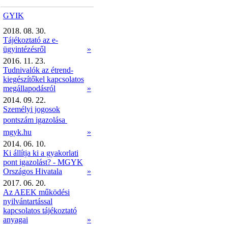
GYIK
2018. 08. 30.
Tájékoztató az e-
ügyintézésről
»
2016. 11. 23.
Tudnivalók az étrend-
kiegészítőkel kapcsolatos
megállapodásról
»
2014. 09. 22.
Személyi jogosok
pontszám igazolása 
mgyk.hu
»
2014. 06. 10.
Ki állítja ki a gyakorlati
pont igazolást? - MGYK
Országos Hivatala
»
2017. 06. 20.
Az AEEK működési
nyilvántartással
kapcsolatos tájékoztató
anyagai
»