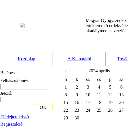
Magyar Gyógyszerész
értékteremtő érdekvéd
akadálymentes verzió
Kezdőlap
A Kamaráról
Továb
«
2024 április
Belépés
h
k
sz
cs
p
sz
Felhasználónév:
1
2
3
4
5
6
Jelszó:
8
9
10
11
12
13
15
16
17
18
19
20
OK
22
23
24
25
26
27
Elfelejtett jelszó
29
30
Regisztráció