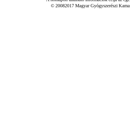
© 20082017 Magyar Gyógyszerészi Kamara