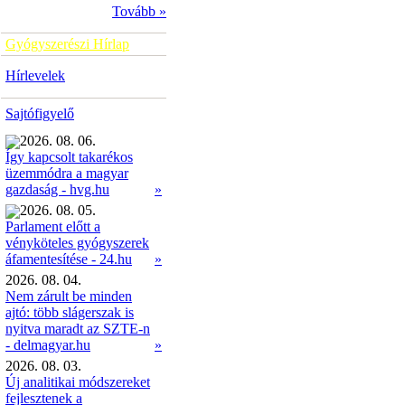
Tovább »
Gyógyszerészi Hírlap
Hírlevelek
Sajtófigyelő
2026. 08. 06.
Így kapcsolt takarékos
üzemmódra a magyar
»
gazdaság - hvg.hu
2026. 08. 05.
Parlament előtt a
vényköteles gyógyszerek
»
áfamentesítése - 24.hu
2026. 08. 04.
Nem zárult be minden
ajtó: több slágerszak is
nyitva maradt az SZTE-n
- delmagyar.hu
»
2026. 08. 03.
Új analitikai módszereket
fejlesztenek a