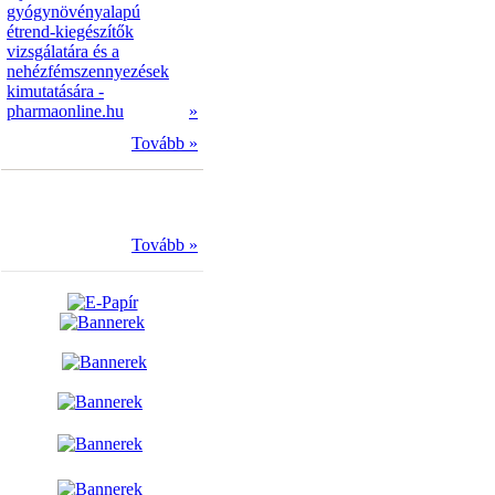
gyógynövényalapú
étrend-kiegészítők
vizsgálatára és a
nehézfémszennyezések
kimutatására -
pharmaonline.hu
»
Tovább »
Tovább »