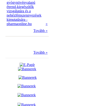
gyógynövényalapú
étrend-kiegészítők
vizsgálatára és a
nehézfémszennyezések
kimutatására -
pharmaonline.hu
»
Tovább »
Tovább »