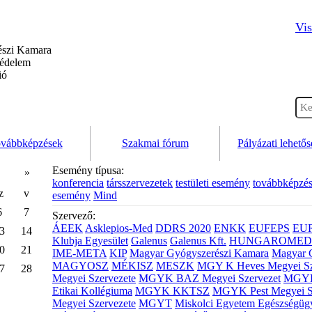
Vis
szi Kamara
védelem
ió
vábbképzések
Szakmai fórum
Pályázati lehető
Esemény típusa:
»
konferencia
társszervezetek
testületi esemény
továbbképzé
z
v
esemény
Mind
6
7
Szervező:
ÁEEK
Asklepios-Med
DDRS 2020
ENKK
EUFEPS
EU
3
14
Klubja Egyesület
Galenus
Galenus Kft.
HUNGAROMED 
0
21
IME-META
KIP
Magyar Gyógyszerészi Kamara
Magyar 
MAGYOSZ
MÉKISZ
MESZK
MGY K Heves Megyei Sz
7
28
Megyei Szervezete
MGYK BAZ Megyei Szervezet
MGYK 
Etikai Kollégiuma
MGYK KKTSZ
MGYK Pest Megyei S
Megyei Szervezete
MGYT
Miskolci Egyetem Egészségüg