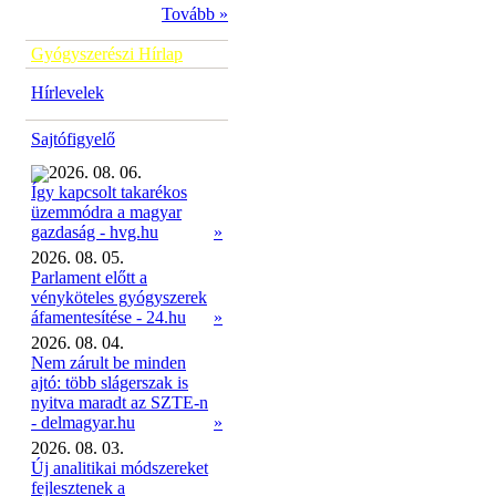
Tovább »
Gyógyszerészi Hírlap
Hírlevelek
Sajtófigyelő
2026. 08. 06.
Így kapcsolt takarékos
üzemmódra a magyar
»
gazdaság - hvg.hu
2026. 08. 05.
Parlament előtt a
vényköteles gyógyszerek
áfamentesítése - 24.hu
»
2026. 08. 04.
Nem zárult be minden
ajtó: több slágerszak is
nyitva maradt az SZTE-n
- delmagyar.hu
»
2026. 08. 03.
Új analitikai módszereket
fejlesztenek a