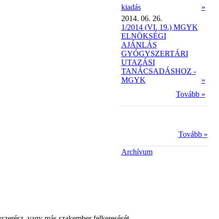
kiadás
»
2014. 06. 26.
1/2014 (VI. 19.) MGYK
ELNÖKSÉGI
AJÁNLÁS
GYÓGYSZERTÁRI
UTAZÁSI
TANÁCSADÁSHOZ -
MGYK
»
Tovább »
Tovább »
Archívum
yszerész, vagy más szakember felkeresését.