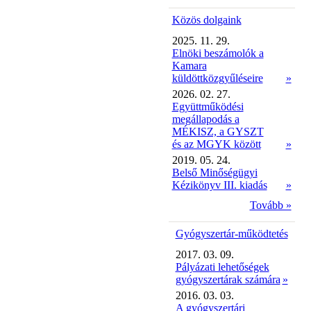
Közös dolgaink
2025. 11. 29.
Elnöki beszámolók a
Kamara
küldöttközgyűléseire
»
2026. 02. 27.
Együttműködési
megállapodás a
MÉKISZ, a GYSZT
és az MGYK között
»
2019. 05. 24.
Belső Minőségügyi
Kézikönyv III. kiadás
»
Tovább »
Gyógyszertár-működtetés
2017. 03. 09.
Pályázati lehetőségek
gyógyszertárak számára
»
2016. 03. 03.
A gyógyszertári