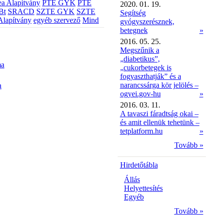
a Alapítvány
PTE GYK
PTE
2020. 01. 19.
Bt
SRACD
SZTE GYK
SZTE
Segítség
Alapítvány
egyéb szervező
Mind
gyógyszerésznek,
betegnek
»
2016. 05. 25.
Megszűnik a
„diabetikus”,
ma
„cukorbetegek is
fogyaszthatják” és a
narancssárga kör jelölés –
a
ogyei.gov-hu
»
2016. 03. 11.
A tavaszi fáradtság okai –
és amit ellenük tehetünk –
tetplatform.hu
»
Tovább »
Hirdetőtábla
Állás
Helyettesítés
Egyéb
Tovább »