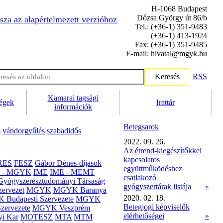
H-1068 Budapest
Dózsa György út 86/b
sza az alapértelmezett verzióhoz
Tel.: (+36-1) 351-9483
(+36-1) 413-1924
Fax: (+36-1) 351-9485
E-mail: hivatal@mgyk.hu
Keresés
RSS
Kamarai tagsági
ségek
Irattár
információk
Betegsarok
s
vándorgyűlés
szabadidős
2022. 09. 26.
Az étrend-kiegészítőkkel
kapcsolatos
RES
FESZ
Gábor Dénes-díjasok
együttműködéshez
- MGYK
IME
IME - MEMT
csatlakozó
Gyógyszerésztudományi Társaság
gyógyszertárak listája
»
ervezet
MGYK
MGYK Baranya
2020. 02. 18.
Budapesti Szervezete
MGYK
Betegjogi képviselők
zervezete
MGYK Veszprém
elérhetőségei
»
yi Kar
MOTESZ
MTA
MTM