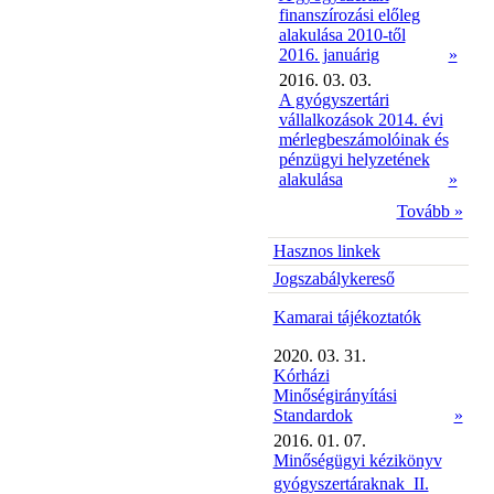
finanszírozási előleg
alakulása 2010-től
2016. januárig
»
2016. 03. 03.
A gyógyszertári
vállalkozások 2014. évi
mérlegbeszámolóinak és
pénzügyi helyzetének
alakulása
»
Tovább »
Hasznos linkek
Jogszabálykereső
Kamarai tájékoztatók
2020. 03. 31.
Kórházi
Minőségirányítási
Standardok
»
2016. 01. 07.
Minőségügyi kézikönyv
gyógyszertáraknak  II.