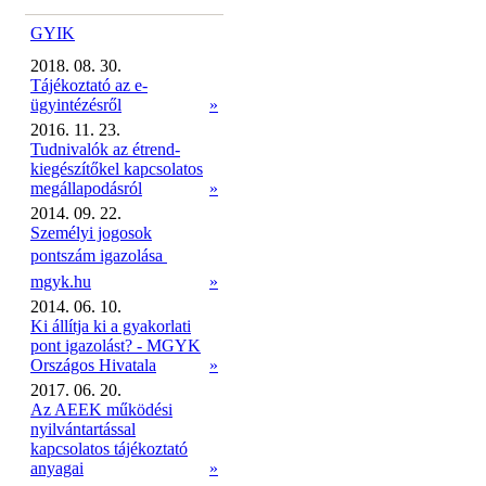
GYIK
2018. 08. 30.
Tájékoztató az e-
ügyintézésről
»
2016. 11. 23.
Tudnivalók az étrend-
kiegészítőkel kapcsolatos
megállapodásról
»
2014. 09. 22.
Személyi jogosok
pontszám igazolása 
mgyk.hu
»
2014. 06. 10.
Ki állítja ki a gyakorlati
pont igazolást? - MGYK
Országos Hivatala
»
2017. 06. 20.
Az AEEK működési
nyilvántartással
kapcsolatos tájékoztató
anyagai
»