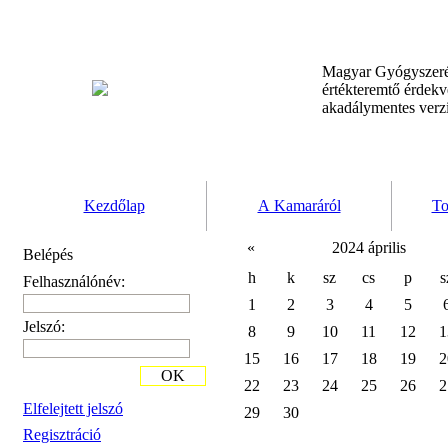
Magyar Gyógyszeré
értékteremtő érdek
akadálymentes verz
Kezdőlap
A Kamaráról
To
«
2024 április
Belépés
h
k
sz
cs
p
s
Felhasználónév:
1
2
3
4
5
Jelszó:
8
9
10
11
12
1
15
16
17
18
19
2
OK
22
23
24
25
26
2
Elfelejtett jelszó
29
30
Regisztráció