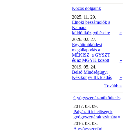
Közös dolgaink
2025. 11. 29.
Elnöki beszámolók a
Kamara
küldöttközgyűléseire
»
2026. 02. 27.
Együttműködési
megállapodás a
MÉKISZ, a GYSZT
és az MGYK között
»
2019. 05. 24.
Belső Minőségügyi
Kézikönyv III. kiadás
»
Tovább »
Gyógyszertár-működtetés
2017. 03. 09.
Pályázati lehetőségek
gyógyszertárak számára
»
2016. 03. 03.
A gyógyszertári