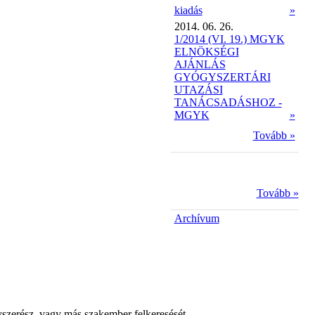
kiadás
»
2014. 06. 26.
1/2014 (VI. 19.) MGYK
ELNÖKSÉGI
AJÁNLÁS
GYÓGYSZERTÁRI
UTAZÁSI
TANÁCSADÁSHOZ -
MGYK
»
Tovább »
Tovább »
Archívum
yszerész, vagy más szakember felkeresését.