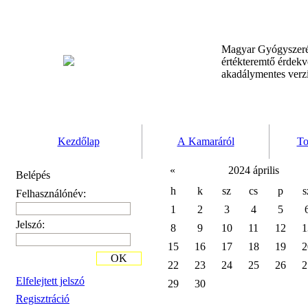
Magyar Gyógyszeré
értékteremtő érdek
akadálymentes verz
Kezdőlap
A Kamaráról
To
«
2024 április
Belépés
h
k
sz
cs
p
s
Felhasználónév:
1
2
3
4
5
Jelszó:
8
9
10
11
12
1
15
16
17
18
19
2
OK
22
23
24
25
26
2
Elfelejtett jelszó
29
30
Regisztráció