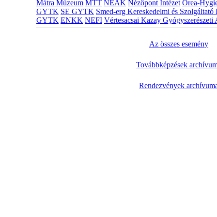
Mátra Múzeum
MTT
NEAK
Nézőpont Intézet
Orea-Hygie
GYTK
SE GYTK
Smed-erg Kereskedelmi és Szolgáltató 
GYTK
ENKK
NEFI
Vértesacsai Kazay Gyógyszerészeti 
Az összes esemény
Továbbképzések archívu
Rendezvények archívum