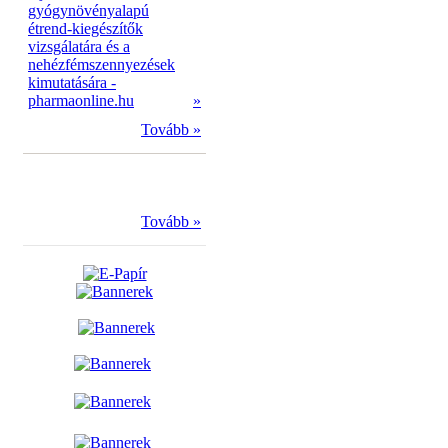
gyógynövényalapú
étrend-kiegészítők
vizsgálatára és a
nehézfémszennyezések
kimutatására -
pharmaonline.hu
»
Tovább »
Tovább »