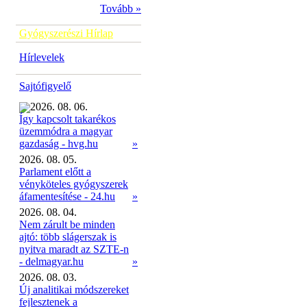
Tovább »
Gyógyszerészi Hírlap
Hírlevelek
Sajtófigyelő
2026. 08. 06.
Így kapcsolt takarékos
üzemmódra a magyar
»
gazdaság - hvg.hu
2026. 08. 05.
Parlament előtt a
vényköteles gyógyszerek
áfamentesítése - 24.hu
»
2026. 08. 04.
Nem zárult be minden
ajtó: több slágerszak is
nyitva maradt az SZTE-n
- delmagyar.hu
»
2026. 08. 03.
Új analitikai módszereket
fejlesztenek a