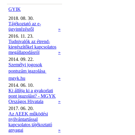
GYIK
2018. 08. 30.
Tájékoztató az e-
ügyintézésről
»
2016. 11. 23.
Tudnivalók az étrend-
kiegészítőkel kapcsolatos
megállapodásról
»
2014. 09. 22.
Személyi jogosok
pontszám igazolása 
mgyk.hu
»
2014. 06. 10.
Ki állítja ki a gyakorlati
pont igazolást? - MGYK
Országos Hivatala
»
2017. 06. 20.
Az AEEK működési
nyilvántartással
kapcsolatos tájékoztató
anyagai
»