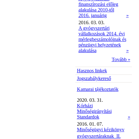
finanszírozási előleg
alakulása 2010-től
2016. januárig
»
2016. 03. 03.
A gyógyszertári
vállalkozások 2014. évi
mérlegbeszámolóinak és
pénzügyi helyzetének
alakulása
»
Tovább »
Hasznos linkek
Jogszabálykereső
Kamarai tájékoztatók
2020. 03. 31.
Kórházi
Minőségirányítási
Standardok
»
2016. 01. 07.
Minőségügyi kézikönyv
gyógyszertáraknak  II.