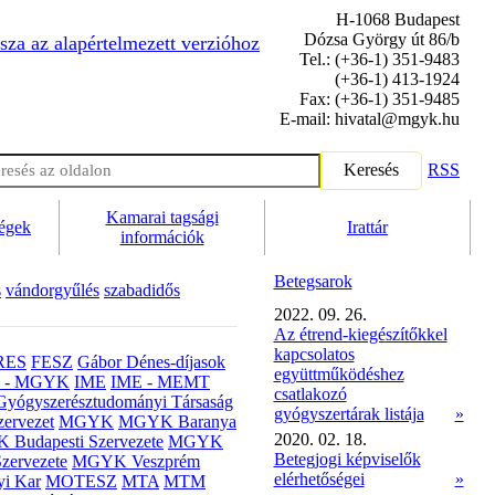
H-1068 Budapest
Dózsa György út 86/b
sza az alapértelmezett verzióhoz
Tel.: (+36-1) 351-9483
(+36-1) 413-1924
Fax: (+36-1) 351-9485
E-mail: hivatal@mgyk.hu
Keresés
RSS
Kamarai tagsági
ségek
Irattár
információk
Betegsarok
s
vándorgyűlés
szabadidős
2022. 09. 26.
Az étrend-kiegészítőkkel
kapcsolatos
RES
FESZ
Gábor Dénes-díjasok
együttműködéshez
- MGYK
IME
IME - MEMT
csatlakozó
Gyógyszerésztudományi Társaság
gyógyszertárak listája
»
ervezet
MGYK
MGYK Baranya
2020. 02. 18.
Budapesti Szervezete
MGYK
Betegjogi képviselők
zervezete
MGYK Veszprém
elérhetőségei
»
yi Kar
MOTESZ
MTA
MTM