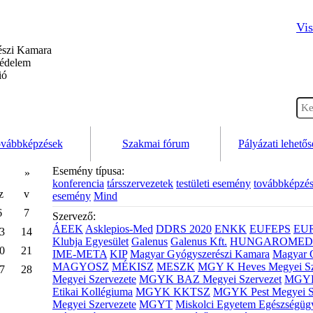
Vis
szi Kamara
védelem
ió
vábbképzések
Szakmai fórum
Pályázati lehető
Esemény típusa:
»
konferencia
társszervezetek
testületi esemény
továbbképzé
z
v
esemény
Mind
6
7
Szervező:
ÁEEK
Asklepios-Med
DDRS 2020
ENKK
EUFEPS
EU
3
14
Klubja Egyesület
Galenus
Galenus Kft.
HUNGAROMED 
0
21
IME-META
KIP
Magyar Gyógyszerészi Kamara
Magyar 
MAGYOSZ
MÉKISZ
MESZK
MGY K Heves Megyei Sz
7
28
Megyei Szervezete
MGYK BAZ Megyei Szervezet
MGYK 
Etikai Kollégiuma
MGYK KKTSZ
MGYK Pest Megyei S
Megyei Szervezete
MGYT
Miskolci Egyetem Egészségüg