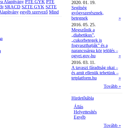
a Alapítvány
PTE GYK
PTE
2020. 01. 19.
Bt
SRACD
SZTE GYK
SZTE
Segítség
Alapítvány
egyéb szervező
Mind
gyógyszerésznek,
betegnek
»
2016. 05. 25.
Megszűnik a
„diabetikus”,
ma
„cukorbetegek is
fogyaszthatják” és a
narancssárga kör jelölés –
a
ogyei.gov-hu
»
2016. 03. 11.
A tavaszi fáradtság okai –
és amit ellenük tehetünk –
tetplatform.hu
»
Tovább »
Hirdetőtábla
Állás
Helyettesítés
Egyéb
Tovább »