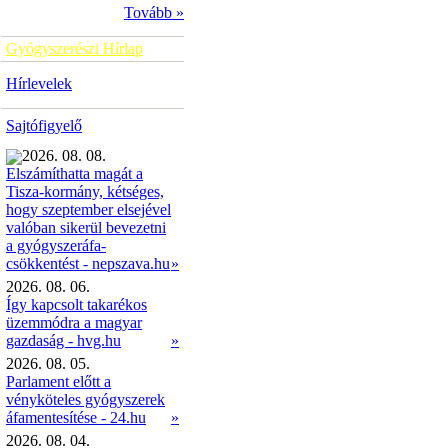
Tovább »
Gyógyszerészi Hírlap
Hírlevelek
Sajtófigyelő
2026. 08. 08.
Elszámíthatta magát a
Tisza-kormány, kétséges,
hogy szeptember elsejével
valóban sikerül bevezetni
a gyógyszeráfa-
»
csökkentést - nepszava.hu
2026. 08. 06.
Így kapcsolt takarékos
üzemmódra a magyar
gazdaság - hvg.hu
»
2026. 08. 05.
Parlament előtt a
vényköteles gyógyszerek
áfamentesítése - 24.hu
»
2026. 08. 04.