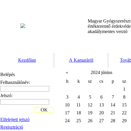
Magyar Gyógyszerész
értékteremtő érdekvéd
akadálymentes verzió
Kezdőlap
A Kamaráról
Továb
«
2024 június
Belépés
h
k
sz
cs
p
sz
Felhasználónév:
1
Jelszó:
3
4
5
6
7
8
10
11
12
13
14
15
OK
17
18
19
20
21
22
Elfelejtett jelszó
24
25
26
27
28
29
Regisztráció