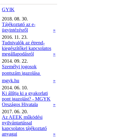
GYIK
2018. 08. 30.
Tájékoztató az e-
ügyintézésről
»
2016. 11. 23.
Tudnivalók az étrend-
kiegészítőkel kapcsolatos
megállapodásról
»
2014. 09. 22.
Személyi jogosok
pontszám igazolása 
mgyk.hu
»
2014. 06. 10.
Ki állítja ki a gyakorlati
pont igazolást? - MGYK
Országos Hivatala
»
2017. 06. 20.
Az AEEK működési
nyilvántartással
kapcsolatos tájékoztató
anyagai
»