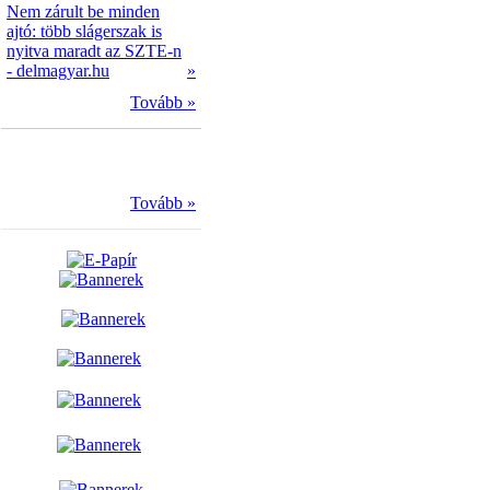
Nem zárult be minden
ajtó: több slágerszak is
nyitva maradt az SZTE-n
- delmagyar.hu
»
Tovább »
Tovább »