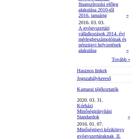
finanszírozási előleg
alakulása 2010-től
2016. januárig
»
2016. 03. 03.
A gyógyszertári
vállalkozások 2014. évi
mérlegbeszámolóinak és
pénzügyi helyzetének
alakulása
»
Tovább »
Hasznos linkek
Jogszabálykereső
Kamarai tájékoztatók
2020. 03. 31.
Kórházi
Minőségirányítási
Standardok
»
2016. 01. 07.
Minőségügyi kézikönyv
gyógyszertáraknak  II.