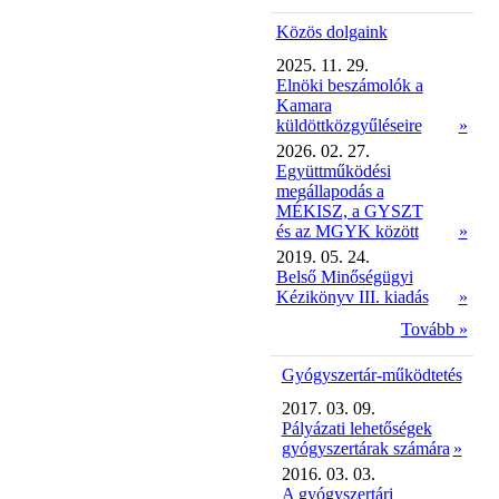
Közös dolgaink
2025. 11. 29.
Elnöki beszámolók a
Kamara
küldöttközgyűléseire
»
2026. 02. 27.
Együttműködési
megállapodás a
MÉKISZ, a GYSZT
és az MGYK között
»
2019. 05. 24.
Belső Minőségügyi
Kézikönyv III. kiadás
»
Tovább »
Gyógyszertár-működtetés
2017. 03. 09.
Pályázati lehetőségek
gyógyszertárak számára
»
2016. 03. 03.
A gyógyszertári