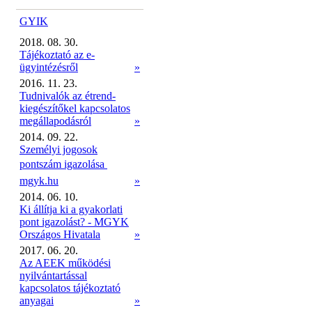
GYIK
2018. 08. 30.
Tájékoztató az e-
ügyintézésről
»
2016. 11. 23.
Tudnivalók az étrend-
kiegészítőkel kapcsolatos
megállapodásról
»
2014. 09. 22.
Személyi jogosok
pontszám igazolása 
mgyk.hu
»
2014. 06. 10.
Ki állítja ki a gyakorlati
pont igazolást? - MGYK
Országos Hivatala
»
2017. 06. 20.
Az AEEK működési
nyilvántartással
kapcsolatos tájékoztató
anyagai
»