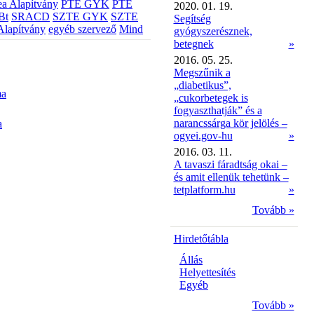
a Alapítvány
PTE GYK
PTE
2020. 01. 19.
Bt
SRACD
SZTE GYK
SZTE
Segítség
Alapítvány
egyéb szervező
Mind
gyógyszerésznek,
betegnek
»
2016. 05. 25.
Megszűnik a
„diabetikus”,
ma
„cukorbetegek is
fogyaszthatják” és a
narancssárga kör jelölés –
a
ogyei.gov-hu
»
2016. 03. 11.
A tavaszi fáradtság okai –
és amit ellenük tehetünk –
tetplatform.hu
»
Tovább »
Hirdetőtábla
Állás
Helyettesítés
Egyéb
Tovább »