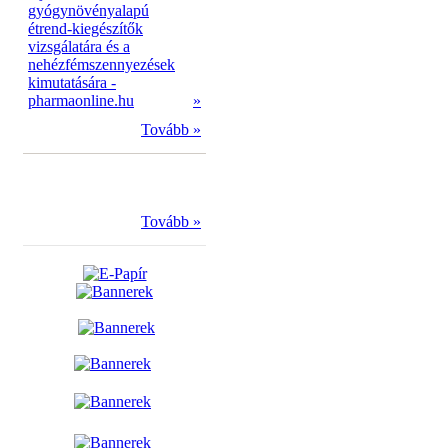
gyógynövényalapú
étrend-kiegészítők
vizsgálatára és a
nehézfémszennyezések
kimutatására -
pharmaonline.hu
»
Tovább »
Tovább »