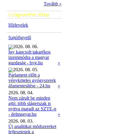
Tovább »
Gyógyszerészi Hírlap
Hírlevelek
Sajtófigyelő
2026. 08. 06.
Így kapcsolt takarékos
üzemmódra a magyar
»
gazdaság - hvg.hu
2026. 08. 05.
Parlament előtt a
vényköteles gyógyszerek
»
áfamentesítése - 24.hu
2026. 08. 04.
Nem zárult be minden
ajtó: több slágerszak is
nyitva maradt az SZTE-n
- delmagyar.hu
»
2026. 08. 03.
Új analitikai módszereket
fejlesztenek a