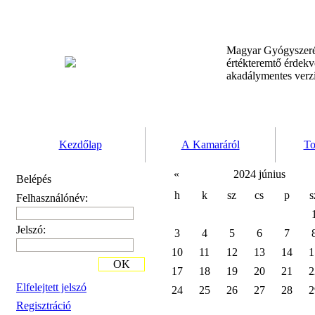
Magyar Gyógyszeré
értékteremtő érdek
akadálymentes verz
Kezdőlap
A Kamaráról
To
«
2024 június
Belépés
h
k
sz
cs
p
s
Felhasználónév:
Jelszó:
3
4
5
6
7
10
11
12
13
14
1
OK
17
18
19
20
21
2
Elfelejtett jelszó
24
25
26
27
28
2
Regisztráció