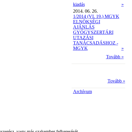
kiadás
»
2014. 06. 26.
1/2014 (VI. 19.) MGYK
ELNÖKSÉGI
AJÁNLÁS
GYÓGYSZERTÁRI
UTAZÁSI
TANÁCSADÁSHOZ -
MGYK
»
Tovább »
Tovább »
Archívum
yszerész, vagy más szakember felkeresését.