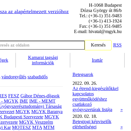
H-1068 Budapest
Dózsa György út 86/b
sza az alapértelmezett verzióhoz
Tel.: (+36-1) 351-9483
(+36-1) 413-1924
Fax: (+36-1) 351-9485
E-mail: hivatal@mgyk.hu
Keresés
RSS
Kamarai tagsági
ségek
Irattár
információk
Betegsarok
s
vándorgyűlés
szabadidős
2022. 09. 26.
Az étrend-kiegészítőkkel
kapcsolatos
RES
FESZ
Gábor Dénes-díjasok
együttműködéshez
- MGYK
IME
IME - MEMT
csatlakozó
Gyógyszerésztudományi Társaság
gyógyszertárak listája
»
ervezet
MGYK
MGYK Baranya
2020. 02. 18.
Budapesti Szervezete
MGYK
Betegjogi képviselők
zervezete
MGYK Veszprém
elérhetőségei
»
yi Kar
MOTESZ
MTA
MTM