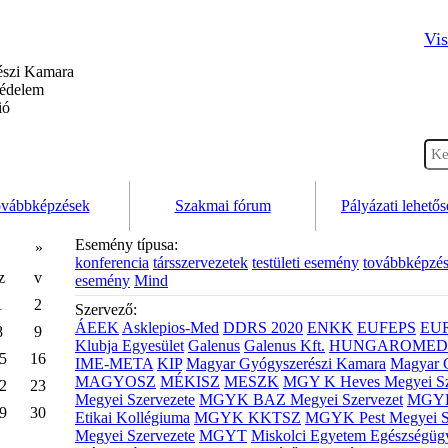
Vis
szi Kamara
védelem
ió
vábbképzések
Szakmai fórum
Pályázati lehető
Esemény típusa:
»
konferencia
társszervezetek
testületi esemény
továbbképzé
z
v
esemény
Mind
1
2
Szervező:
ÁEEK
Asklepios-Med
DDRS 2020
ENKK
EUFEPS
EU
8
9
Klubja Egyesület
Galenus
Galenus Kft.
HUNGAROMED 
5
16
IME-META
KIP
Magyar Gyógyszerészi Kamara
Magyar 
MAGYOSZ
MÉKISZ
MESZK
MGY K Heves Megyei Sz
2
23
Megyei Szervezete
MGYK BAZ Megyei Szervezet
MGYK 
9
30
Etikai Kollégiuma
MGYK KKTSZ
MGYK Pest Megyei S
Megyei Szervezete
MGYT
Miskolci Egyetem Egészségüg