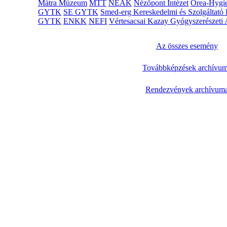
Mátra Múzeum
MTT
NEAK
Nézőpont Intézet
Orea-Hygie
GYTK
SE GYTK
Smed-erg Kereskedelmi és Szolgáltató 
GYTK
ENKK
NEFI
Vértesacsai Kazay Gyógyszerészeti 
Az összes esemény
Továbbképzések archívu
Rendezvények archívum