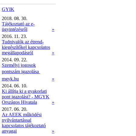
GYIK
2018. 08. 30.
Tájékoztató az e-
ügyintézésről
»
2016. 11. 23.
Tudnivalók az étrend-
kiegészítőkel kapcsolatos
megállapodásról
»
2014. 09. 22.
Személyi jogosok
pontszám igazolása 
mgyk.hu
»
2014. 06. 10.
Ki állítja ki a gyakorlati
pont igazolást? - MGYK
Országos Hivatala
»
2017. 06. 20.
Az AEEK működési
nyilvántartással
kapcsolatos tájékoztató
anyagai
»