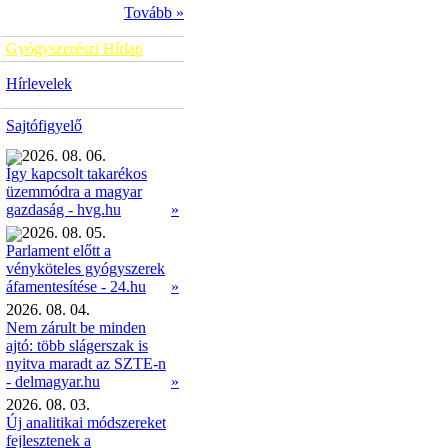
Tovább »
Gyógyszerészi Hírlap
Hírlevelek
Sajtófigyelő
2026. 08. 06.
Így kapcsolt takarékos
üzemmódra a magyar
»
gazdaság - hvg.hu
2026. 08. 05.
Parlament előtt a
vényköteles gyógyszerek
»
áfamentesítése - 24.hu
2026. 08. 04.
Nem zárult be minden
ajtó: több slágerszak is
nyitva maradt az SZTE-n
- delmagyar.hu
»
2026. 08. 03.
Új analitikai módszereket
fejlesztenek a