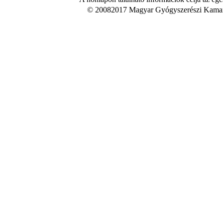
© 20082017 Magyar Gyógyszerészi Kamara