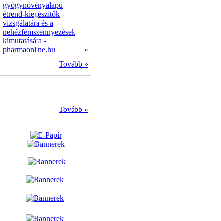
gyógynövényalapú
étrend-kiegészítők
vizsgálatára és a
nehézfémszennyezések
kimutatására -
pharmaonline.hu
»
Tovább »
Tovább »