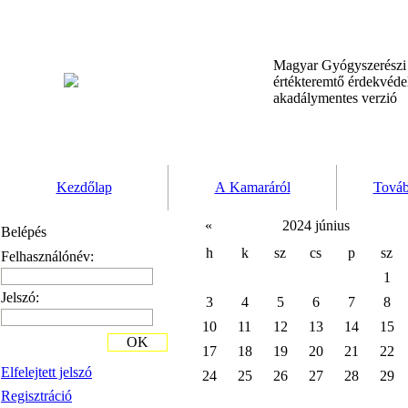
Magyar Gyógyszerész
értékteremtő érdekvéd
akadálymentes verzió
Kezdőlap
A Kamaráról
Továb
«
2024 június
Belépés
h
k
sz
cs
p
sz
Felhasználónév:
1
Jelszó:
3
4
5
6
7
8
10
11
12
13
14
15
OK
17
18
19
20
21
22
Elfelejtett jelszó
24
25
26
27
28
29
Regisztráció