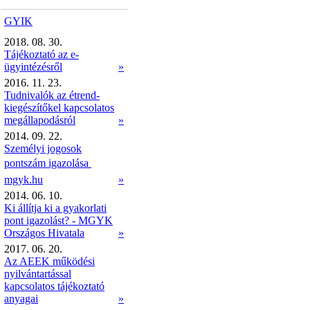
GYIK
2018. 08. 30.
Tájékoztató az e-
ügyintézésről
»
2016. 11. 23.
Tudnivalók az étrend-
kiegészítőkel kapcsolatos
megállapodásról
»
2014. 09. 22.
Személyi jogosok
pontszám igazolása 
mgyk.hu
»
2014. 06. 10.
Ki állítja ki a gyakorlati
pont igazolást? - MGYK
Országos Hivatala
»
2017. 06. 20.
Az AEEK működési
nyilvántartással
kapcsolatos tájékoztató
anyagai
»