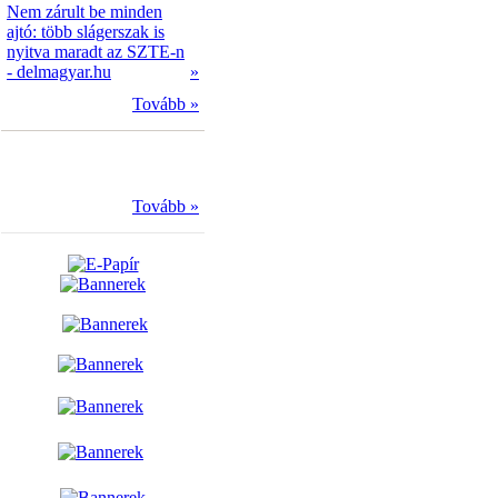
Nem zárult be minden
ajtó: több slágerszak is
nyitva maradt az SZTE-n
- delmagyar.hu
»
Tovább »
Tovább »