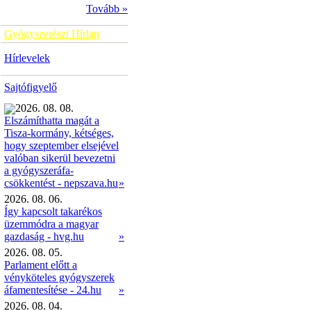
Tovább »
Gyógyszerészi Hírlap
Hírlevelek
Sajtófigyelő
2026. 08. 08.
Elszámíthatta magát a
Tisza-kormány, kétséges,
hogy szeptember elsejével
valóban sikerül bevezetni
a gyógyszeráfa-
»
csökkentést - nepszava.hu
2026. 08. 06.
Így kapcsolt takarékos
üzemmódra a magyar
gazdaság - hvg.hu
»
2026. 08. 05.
Parlament előtt a
vényköteles gyógyszerek
áfamentesítése - 24.hu
»
2026. 08. 04.