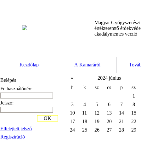
Magyar Gyógyszerész
értékteremtő érdekvéd
akadálymentes verzió
Kezdőlap
A Kamaráról
Továb
«
2024 június
Belépés
h
k
sz
cs
p
sz
Felhasználónév:
1
Jelszó:
3
4
5
6
7
8
10
11
12
13
14
15
OK
17
18
19
20
21
22
Elfelejtett jelszó
24
25
26
27
28
29
Regisztráció