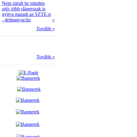
Nem zárult be minden
ajtó: több slágerszak is
nyitva maradt az SZTE-n
- delmagyar.hu
»
Tovább »
Tovább »