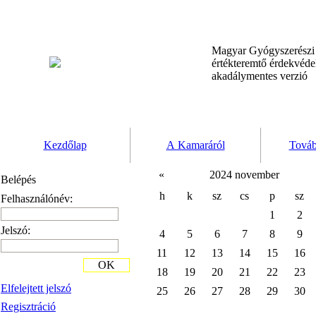
Magyar Gyógyszerész
értékteremtő érdekvéd
akadálymentes verzió
Kezdőlap
A Kamaráról
Továb
«
2024 november
Belépés
h
k
sz
cs
p
sz
Felhasználónév:
1
2
Jelszó:
4
5
6
7
8
9
11
12
13
14
15
16
OK
18
19
20
21
22
23
Elfelejtett jelszó
25
26
27
28
29
30
Regisztráció