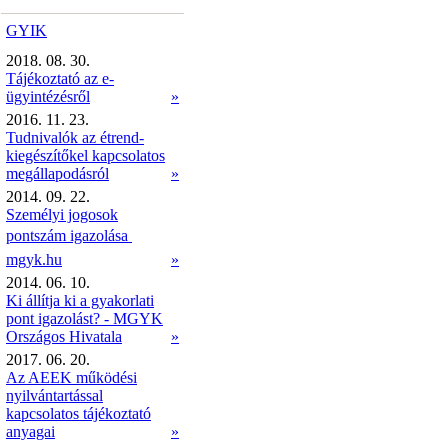
GYIK
2018. 08. 30.
Tájékoztató az e-
ügyintézésről
»
2016. 11. 23.
Tudnivalók az étrend-
kiegészítőkel kapcsolatos
megállapodásról
»
2014. 09. 22.
Személyi jogosok
pontszám igazolása 
mgyk.hu
»
2014. 06. 10.
Ki állítja ki a gyakorlati
pont igazolást? - MGYK
Országos Hivatala
»
2017. 06. 20.
Az AEEK működési
nyilvántartással
kapcsolatos tájékoztató
anyagai
»