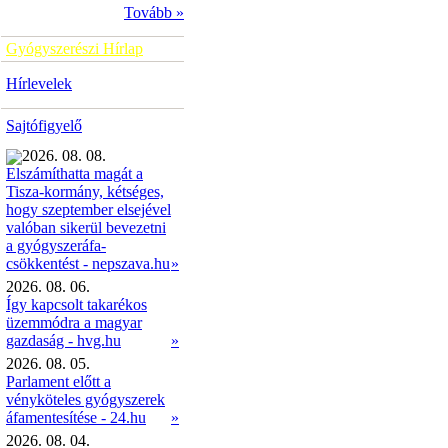
Tovább »
Gyógyszerészi Hírlap
Hírlevelek
Sajtófigyelő
2026. 08. 08.
Elszámíthatta magát a
Tisza-kormány, kétséges,
hogy szeptember elsejével
valóban sikerül bevezetni
a gyógyszeráfa-
»
csökkentést - nepszava.hu
2026. 08. 06.
Így kapcsolt takarékos
üzemmódra a magyar
gazdaság - hvg.hu
»
2026. 08. 05.
Parlament előtt a
vényköteles gyógyszerek
áfamentesítése - 24.hu
»
2026. 08. 04.