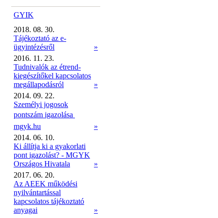
GYIK
2018. 08. 30.
Tájékoztató az e-
ügyintézésről
»
2016. 11. 23.
Tudnivalók az étrend-
kiegészítőkel kapcsolatos
megállapodásról
»
2014. 09. 22.
Személyi jogosok
pontszám igazolása 
mgyk.hu
»
2014. 06. 10.
Ki állítja ki a gyakorlati
pont igazolást? - MGYK
Országos Hivatala
»
2017. 06. 20.
Az AEEK működési
nyilvántartással
kapcsolatos tájékoztató
anyagai
»