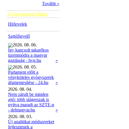
Tovább »
Gyógyszerészi Hírlap
Hírlevelek
Sajtófigyelő
2026. 08. 06.
Így kapcsolt takarékos
üzemmódra a magyar
»
gazdaság - hvg.hu
2026. 08. 05.
Parlament előtt a
vényköteles gyógyszerek
»
áfamentesítése - 24.hu
2026. 08. 04.
Nem zárult be minden
ajtó: több slágerszak is
nyitva maradt az SZTE-n
- delmagyar.hu
»
2026. 08. 03.
Új analitikai módszereket
fejlesztenek a