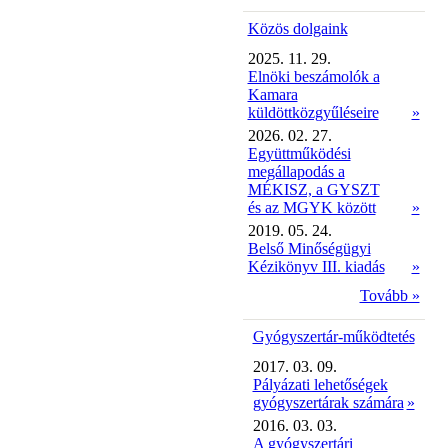
Közös dolgaink
2025. 11. 29.
Elnöki beszámolók a
Kamara
küldöttközgyűléseire
»
2026. 02. 27.
Együttműködési
megállapodás a
MÉKISZ, a GYSZT
és az MGYK között
»
2019. 05. 24.
Belső Minőségügyi
Kézikönyv III. kiadás
»
Tovább »
Gyógyszertár-működtetés
2017. 03. 09.
Pályázati lehetőségek
gyógyszertárak számára
»
2016. 03. 03.
A gyógyszertári