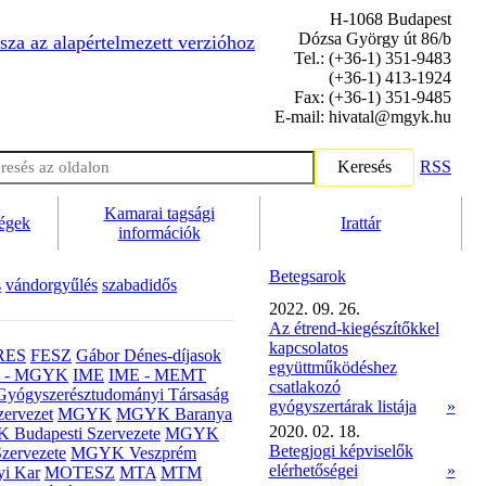
H-1068 Budapest
Dózsa György út 86/b
sza az alapértelmezett verzióhoz
Tel.: (+36-1) 351-9483
(+36-1) 413-1924
Fax: (+36-1) 351-9485
E-mail: hivatal@mgyk.hu
Keresés
RSS
Kamarai tagsági
ségek
Irattár
információk
Betegsarok
s
vándorgyűlés
szabadidős
2022. 09. 26.
Az étrend-kiegészítőkkel
kapcsolatos
RES
FESZ
Gábor Dénes-díjasok
együttműködéshez
- MGYK
IME
IME - MEMT
csatlakozó
Gyógyszerésztudományi Társaság
gyógyszertárak listája
»
ervezet
MGYK
MGYK Baranya
2020. 02. 18.
Budapesti Szervezete
MGYK
Betegjogi képviselők
zervezete
MGYK Veszprém
elérhetőségei
»
yi Kar
MOTESZ
MTA
MTM