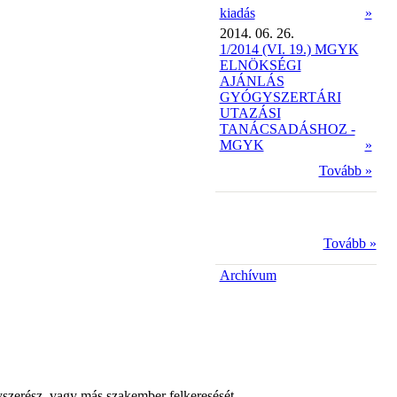
kiadás
»
2014. 06. 26.
1/2014 (VI. 19.) MGYK
ELNÖKSÉGI
AJÁNLÁS
GYÓGYSZERTÁRI
UTAZÁSI
TANÁCSADÁSHOZ -
MGYK
»
Tovább »
Tovább »
Archívum
yszerész, vagy más szakember felkeresését.