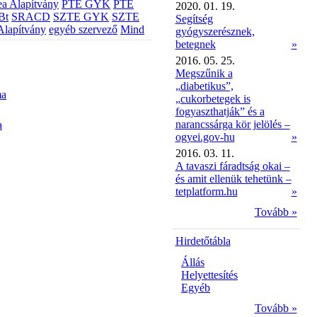
a Alapítvány
PTE GYK
PTE
2020. 01. 19.
Bt
SRACD
SZTE GYK
SZTE
Segítség
Alapítvány
egyéb szervező
Mind
gyógyszerésznek,
betegnek
»
2016. 05. 25.
Megszűnik a
„diabetikus”,
ma
„cukorbetegek is
fogyaszthatják” és a
narancssárga kör jelölés –
a
ogyei.gov-hu
»
2016. 03. 11.
A tavaszi fáradtság okai –
és amit ellenük tehetünk –
tetplatform.hu
»
Tovább »
Hirdetőtábla
Állás
Helyettesítés
Egyéb
Tovább »