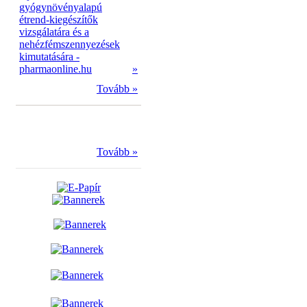
gyógynövényalapú
étrend-kiegészítők
vizsgálatára és a
nehézfémszennyezések
kimutatására -
pharmaonline.hu
»
Tovább »
Tovább »