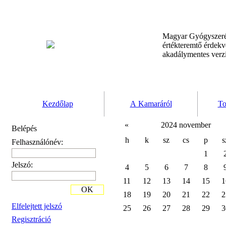
Magyar Gyógyszeré
értékteremtő érdek
akadálymentes verz
Kezdőlap
A Kamaráról
To
«
2024 november
Belépés
h
k
sz
cs
p
s
Felhasználónév:
1
Jelszó:
4
5
6
7
8
11
12
13
14
15
1
OK
18
19
20
21
22
2
Elfelejtett jelszó
25
26
27
28
29
3
Regisztráció