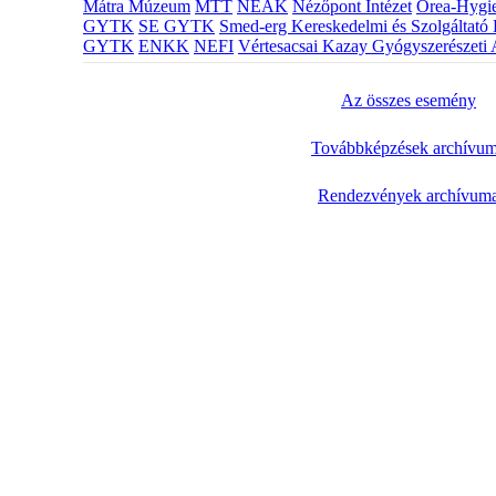
Mátra Múzeum
MTT
NEAK
Nézőpont Intézet
Orea-Hygie
GYTK
SE GYTK
Smed-erg Kereskedelmi és Szolgáltató 
GYTK
ENKK
NEFI
Vértesacsai Kazay Gyógyszerészeti 
Az összes esemény
Továbbképzések archívu
Rendezvények archívum