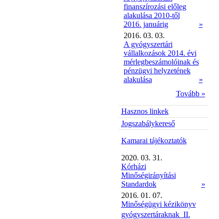
finanszírozási előleg
alakulása 2010-től
2016. januárig
»
2016. 03. 03.
A gyógyszertári
vállalkozások 2014. évi
mérlegbeszámolóinak és
pénzügyi helyzetének
alakulása
»
Tovább »
Hasznos linkek
Jogszabálykereső
Kamarai tájékoztatók
2020. 03. 31.
Kórházi
Minőségirányítási
Standardok
»
2016. 01. 07.
Minőségügyi kézikönyv
gyógyszertáraknak  II.