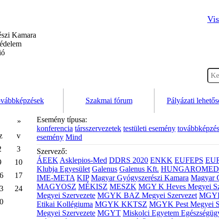
Vis
szi Kamara
védelem
ió
vábbképzések
Szakmai fórum
Pályázati lehető
Esemény típusa:
»
konferencia
társszervezetek
testületi esemény
továbbképzé
z
v
esemény
Mind
2
3
Szervező:
ÁEEK
Asklepios-Med
DDRS 2020
ENKK
EUFEPS
EU
9
10
Klubja Egyesület
Galenus
Galenus Kft.
HUNGAROMED 
6
17
IME-META
KIP
Magyar Gyógyszerészi Kamara
Magyar 
MAGYOSZ
MÉKISZ
MESZK
MGY K Heves Megyei Sz
3
24
Megyei Szervezete
MGYK BAZ Megyei Szervezet
MGYK 
0
Etikai Kollégiuma
MGYK KKTSZ
MGYK Pest Megyei S
Megyei Szervezete
MGYT
Miskolci Egyetem Egészségüg