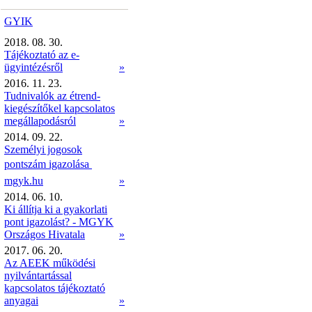
GYIK
2018. 08. 30.
Tájékoztató az e-
ügyintézésről
»
2016. 11. 23.
Tudnivalók az étrend-
kiegészítőkel kapcsolatos
megállapodásról
»
2014. 09. 22.
Személyi jogosok
pontszám igazolása 
mgyk.hu
»
2014. 06. 10.
Ki állítja ki a gyakorlati
pont igazolást? - MGYK
Országos Hivatala
»
2017. 06. 20.
Az AEEK működési
nyilvántartással
kapcsolatos tájékoztató
anyagai
»