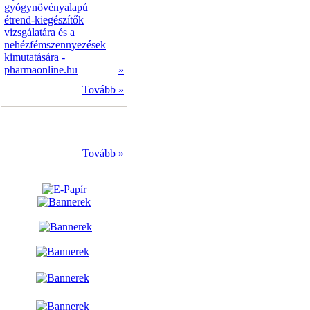
gyógynövényalapú
étrend-kiegészítők
vizsgálatára és a
nehézfémszennyezések
kimutatására -
pharmaonline.hu
»
Tovább »
Tovább »