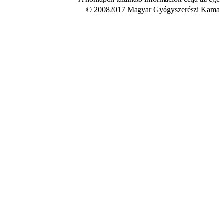
© 20082017 Magyar Gyógyszerészi Kamara