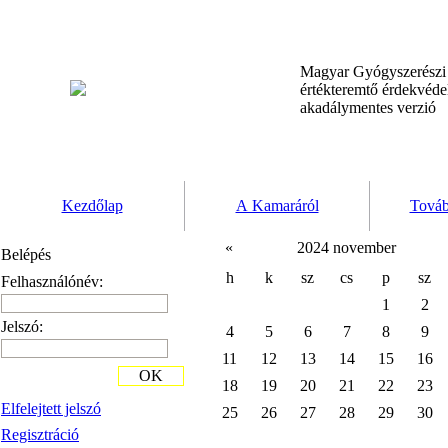
Magyar Gyógyszerész
értékteremtő érdekvéd
akadálymentes verzió
Kezdőlap
A Kamaráról
Továb
«
2024 november
Belépés
h
k
sz
cs
p
sz
Felhasználónév:
1
2
Jelszó:
4
5
6
7
8
9
11
12
13
14
15
16
OK
18
19
20
21
22
23
Elfelejtett jelszó
25
26
27
28
29
30
Regisztráció