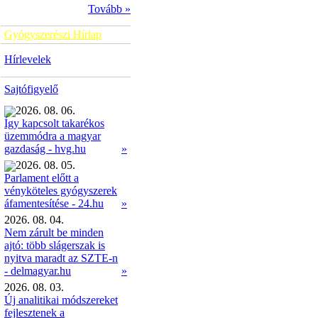
Tovább »
Gyógyszerészi Hírlap
Hírlevelek
Sajtófigyelő
2026. 08. 06.
Így kapcsolt takarékos
üzemmódra a magyar
»
gazdaság - hvg.hu
2026. 08. 05.
Parlament előtt a
vényköteles gyógyszerek
»
áfamentesítése - 24.hu
2026. 08. 04.
Nem zárult be minden
ajtó: több slágerszak is
nyitva maradt az SZTE-n
- delmagyar.hu
»
2026. 08. 03.
Új analitikai módszereket
fejlesztenek a