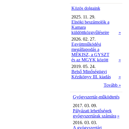
Közös dolgaink
2025. 11. 29.
Elnöki beszámolók a
Kamara
küldöttközgyűléseire
»
2026. 02. 27.
Együttműködési
megállapodás a
MÉKISZ, a GYSZT
és az MGYK között
»
2019. 05. 24.
Belső Minőségügyi
Kézikönyv III. kiadás
»
Tovább »
Gyógyszertár-működtetés
2017. 03. 09.
Pályázati lehetőségek
gyógyszertárak számára
»
2016. 03. 03.
A gyógyszertári