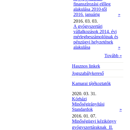
finanszírozási előleg
alakulása 2010-től
2016. januárig
»
2016. 03. 03.
A gyógyszertári
vállalkozások 2014. évi
mérlegbeszámolóinak és
pénzügyi helyzetének
alakulása
»
Tovább »
Hasznos linkek
Jogszabálykereső
Kamarai tájékoztatók
2020. 03. 31.
Kórházi
Minőségirányítási
Standardok
»
2016. 01. 07.
Minőségügyi kézikönyv
gyógyszertáraknak  II.