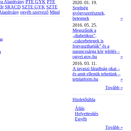
a Alapítvány
PTE GYK
PTE
2020. 01. 19.
Bt
SRACD
SZTE GYK
SZTE
Segítség
Alapítvány
egyéb szervező
Mind
gyógyszerésznek,
betegnek
»
2016. 05. 25.
Megszűnik a
„diabetikus”,
ma
„cukorbetegek is
fogyaszthatják” és a
narancssárga kör jelölés –
a
ogyei.gov-hu
»
2016. 03. 11.
A tavaszi fáradtság okai –
és amit ellenük tehetünk –
tetplatform.hu
»
Tovább »
Hirdetőtábla
Állás
Helyettesítés
Egyéb
Tovább »