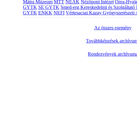
Mátra Múzeum
MTT
NEAK
Nézőpont Intézet
Orea-Hygie
GYTK
SE GYTK
Smed-erg Kereskedelmi és Szolgáltató 
GYTK
ENKK
NEFI
Vértesacsai Kazay Gyógyszerészeti 
Az összes esemény
Továbbképzések archívu
Rendezvények archívum