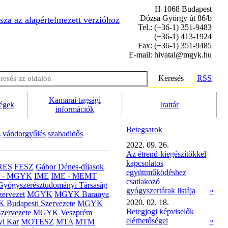
H-1068 Budapest
Dózsa György út 86/b
sza az alapértelmezett verzióhoz
Tel.: (+36-1) 351-9483
(+36-1) 413-1924
Fax: (+36-1) 351-9485
E-mail: hivatal@mgyk.hu
Keresés
RSS
Kamarai tagsági
ségek
Irattár
információk
Betegsarok
s
vándorgyűlés
szabadidős
2022. 09. 26.
Az étrend-kiegészítőkkel
kapcsolatos
RES
FESZ
Gábor Dénes-díjasok
együttműködéshez
- MGYK
IME
IME - MEMT
csatlakozó
Gyógyszerésztudományi Társaság
gyógyszertárak listája
»
ervezet
MGYK
MGYK Baranya
2020. 02. 18.
Budapesti Szervezete
MGYK
Betegjogi képviselők
zervezete
MGYK Veszprém
elérhetőségei
»
yi Kar
MOTESZ
MTA
MTM