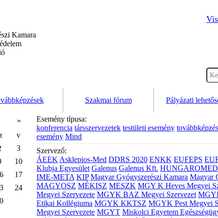
Vis
szi Kamara
védelem
ió
vábbképzések
Szakmai fórum
Pályázati lehető
Esemény típusa:
»
konferencia
társszervezetek
testületi esemény
továbbképzé
z
v
esemény
Mind
2
3
Szervező:
ÁEEK
Asklepios-Med
DDRS 2020
ENKK
EUFEPS
EU
9
10
Klubja Egyesület
Galenus
Galenus Kft.
HUNGAROMED 
6
17
IME-META
KIP
Magyar Gyógyszerészi Kamara
Magyar 
MAGYOSZ
MÉKISZ
MESZK
MGY K Heves Megyei Sz
3
24
Megyei Szervezete
MGYK BAZ Megyei Szervezet
MGYK 
0
Etikai Kollégiuma
MGYK KKTSZ
MGYK Pest Megyei S
Megyei Szervezete
MGYT
Miskolci Egyetem Egészségüg