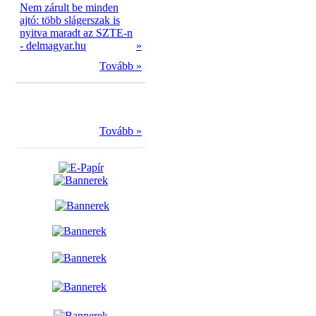
Nem zárult be minden
ajtó: több slágerszak is
nyitva maradt az SZTE-n
- delmagyar.hu
»
Tovább »
Tovább »