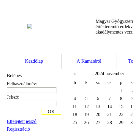
Magyar Gyógyszeré
értékteremtő érdek
akadálymentes verz
Kezdőlap
A Kamaráról
To
«
2024 november
Belépés
h
k
sz
cs
p
s
Felhasználónév:
1
Jelszó:
4
5
6
7
8
11
12
13
14
15
1
OK
18
19
20
21
22
2
Elfelejtett jelszó
25
26
27
28
29
3
Regisztráció