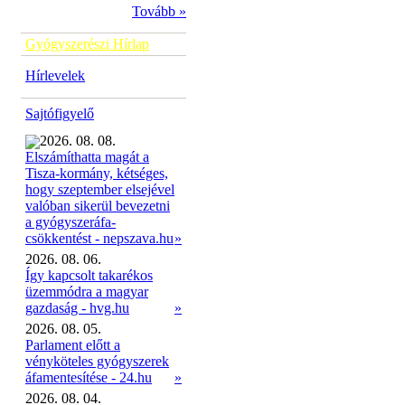
Tovább »
Gyógyszerészi Hírlap
Hírlevelek
Sajtófigyelő
2026. 08. 08.
Elszámíthatta magát a
Tisza-kormány, kétséges,
hogy szeptember elsejével
valóban sikerül bevezetni
a gyógyszeráfa-
»
csökkentést - nepszava.hu
2026. 08. 06.
Így kapcsolt takarékos
üzemmódra a magyar
gazdaság - hvg.hu
»
2026. 08. 05.
Parlament előtt a
vényköteles gyógyszerek
áfamentesítése - 24.hu
»
2026. 08. 04.