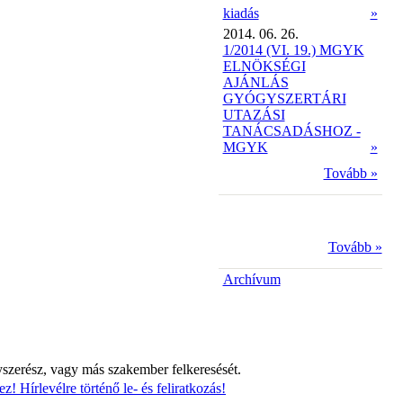
kiadás
»
2014. 06. 26.
1/2014 (VI. 19.) MGYK
ELNÖKSÉGI
AJÁNLÁS
GYÓGYSZERTÁRI
UTAZÁSI
TANÁCSADÁSHOZ -
MGYK
»
Tovább »
Tovább »
Archívum
yszerész, vagy más szakember felkeresését.
z! Hírlevélre történő le- és feliratkozás!