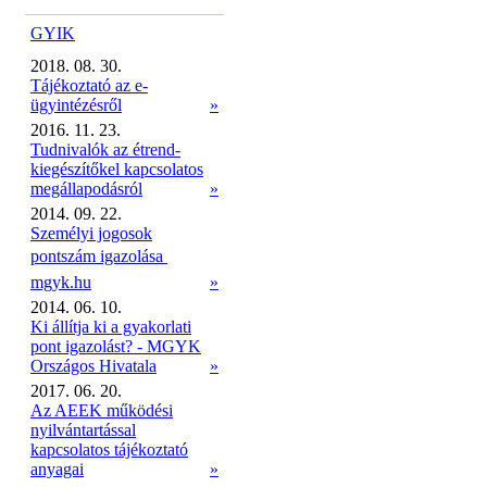
GYIK
2018. 08. 30.
Tájékoztató az e-
ügyintézésről
»
2016. 11. 23.
Tudnivalók az étrend-
kiegészítőkel kapcsolatos
megállapodásról
»
2014. 09. 22.
Személyi jogosok
pontszám igazolása 
mgyk.hu
»
2014. 06. 10.
Ki állítja ki a gyakorlati
pont igazolást? - MGYK
Országos Hivatala
»
2017. 06. 20.
Az AEEK működési
nyilvántartással
kapcsolatos tájékoztató
anyagai
»