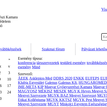
Vis
szi Kamara
védelem
ió
vábbképzések
Szakmai fórum
Pályázati lehető
Esemény típusa:
»
konferencia
társszervezetek
testületi esemény
továbbképzé
z
v
esemény
Mind
2
3
Szervező:
ÁEEK
Asklepios-Med
DDRS 2020
ENKK
EUFEPS
EU
9
10
Klubja Egyesület
Galenus
Galenus Kft.
HUNGAROMED 
6
17
IME-META
KIP
Magyar Gyógyszerészi Kamara
Magyar 
MAGYOSZ
MÉKISZ
MESZK
MGY K Heves Megyei Sz
3
24
Megyei Szervezete
MGYK BAZ Megyei Szervezet
MGYK 
0
Etikai Kollégiuma
MGYK KKTSZ
MGYK Pest Megyei S
Megyei Szervezete
MGYT
Miskolci Egyetem Egészségüg