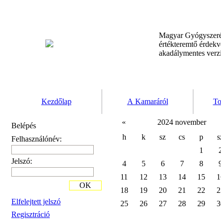
Magyar Gyógyszeré
értékteremtő érdek
akadálymentes verz
Kezdőlap
A Kamaráról
To
«
2024 november
Belépés
h
k
sz
cs
p
s
Felhasználónév:
1
Jelszó:
4
5
6
7
8
11
12
13
14
15
1
OK
18
19
20
21
22
2
Elfelejtett jelszó
25
26
27
28
29
3
Regisztráció