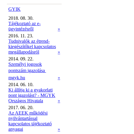
GYIK
2018. 08. 30.
Tájékoztató az e-
ügyintézésről
»
2016. 11. 23.
Tudnivalók az étrend-
kiegészítőkel kapcsolatos
megállapodásról
»
2014. 09. 22.
Személyi jogosok
pontszám igazolása 
mgyk.hu
»
2014. 06. 10.
Ki állítja ki a gyakorlati
pont igazolást? - MGYK
Országos Hivatala
»
2017. 06. 20.
Az AEEK működési
nyilvántartással
kapcsolatos tájékoztató
anyagai
»