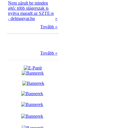
Nem zárult be minden
ajtó: több slágerszak is
nyitva maradt az SZTE-n
- delmagyar.hu
»
Tovább »
Tovább »