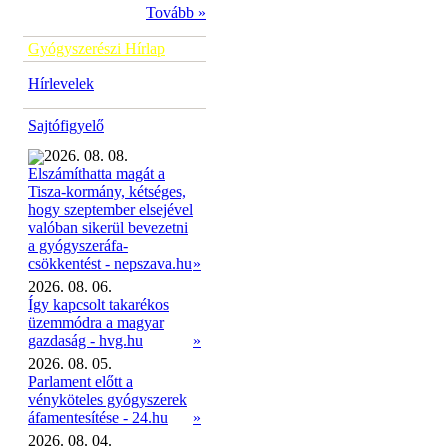
Tovább »
Gyógyszerészi Hírlap
Hírlevelek
Sajtófigyelő
2026. 08. 08.
Elszámíthatta magát a
Tisza-kormány, kétséges,
hogy szeptember elsejével
valóban sikerül bevezetni
a gyógyszeráfa-
»
csökkentést - nepszava.hu
2026. 08. 06.
Így kapcsolt takarékos
üzemmódra a magyar
gazdaság - hvg.hu
»
2026. 08. 05.
Parlament előtt a
vényköteles gyógyszerek
áfamentesítése - 24.hu
»
2026. 08. 04.