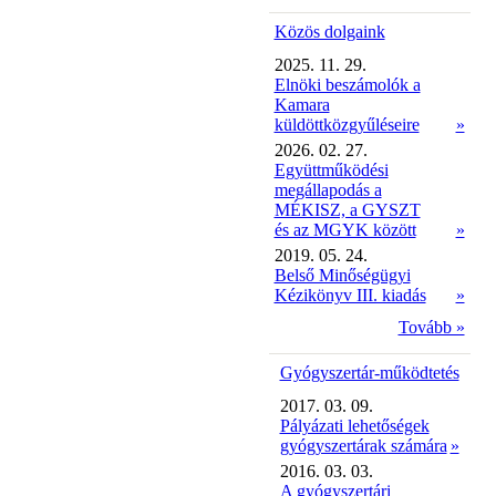
Közös dolgaink
2025. 11. 29.
Elnöki beszámolók a
Kamara
küldöttközgyűléseire
»
2026. 02. 27.
Együttműködési
megállapodás a
MÉKISZ, a GYSZT
és az MGYK között
»
2019. 05. 24.
Belső Minőségügyi
Kézikönyv III. kiadás
»
Tovább »
Gyógyszertár-működtetés
2017. 03. 09.
Pályázati lehetőségek
gyógyszertárak számára
»
2016. 03. 03.
A gyógyszertári