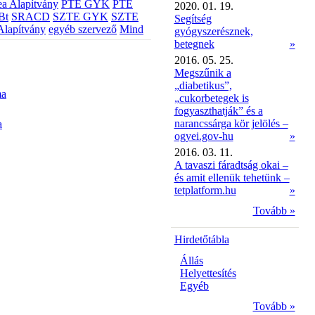
a Alapítvány
PTE GYK
PTE
2020. 01. 19.
Bt
SRACD
SZTE GYK
SZTE
Segítség
Alapítvány
egyéb szervező
Mind
gyógyszerésznek,
betegnek
»
2016. 05. 25.
Megszűnik a
„diabetikus”,
ma
„cukorbetegek is
fogyaszthatják” és a
narancssárga kör jelölés –
a
ogyei.gov-hu
»
2016. 03. 11.
A tavaszi fáradtság okai –
és amit ellenük tehetünk –
tetplatform.hu
»
Tovább »
Hirdetőtábla
Állás
Helyettesítés
Egyéb
Tovább »