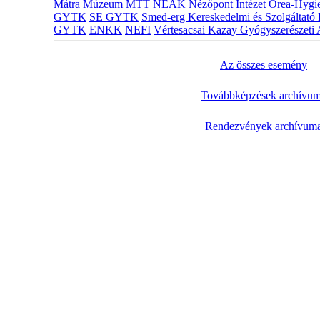
Mátra Múzeum
MTT
NEAK
Nézőpont Intézet
Orea-Hygie
GYTK
SE GYTK
Smed-erg Kereskedelmi és Szolgáltató 
GYTK
ENKK
NEFI
Vértesacsai Kazay Gyógyszerészeti 
Az összes esemény
Továbbképzések archívu
Rendezvények archívum