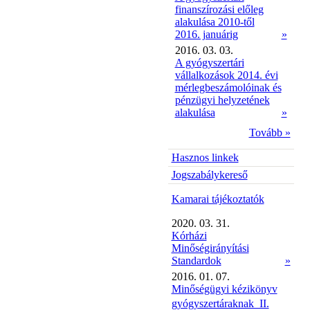
finanszírozási előleg
alakulása 2010-től
2016. januárig
»
2016. 03. 03.
A gyógyszertári
vállalkozások 2014. évi
mérlegbeszámolóinak és
pénzügyi helyzetének
alakulása
»
Tovább »
Hasznos linkek
Jogszabálykereső
Kamarai tájékoztatók
2020. 03. 31.
Kórházi
Minőségirányítási
Standardok
»
2016. 01. 07.
Minőségügyi kézikönyv
gyógyszertáraknak  II.