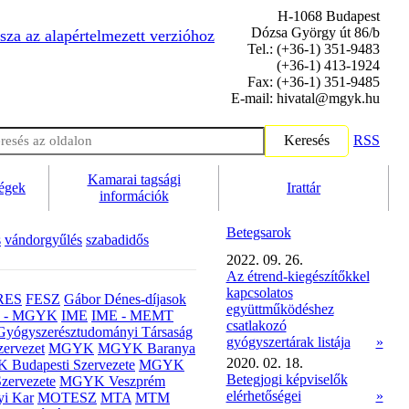
H-1068 Budapest
Dózsa György út 86/b
sza az alapértelmezett verzióhoz
Tel.: (+36-1) 351-9483
(+36-1) 413-1924
Fax: (+36-1) 351-9485
E-mail: hivatal@mgyk.hu
Keresés
RSS
Kamarai tagsági
ségek
Irattár
információk
Betegsarok
s
vándorgyűlés
szabadidős
2022. 09. 26.
Az étrend-kiegészítőkkel
kapcsolatos
RES
FESZ
Gábor Dénes-díjasok
együttműködéshez
- MGYK
IME
IME - MEMT
csatlakozó
Gyógyszerésztudományi Társaság
gyógyszertárak listája
»
ervezet
MGYK
MGYK Baranya
2020. 02. 18.
Budapesti Szervezete
MGYK
Betegjogi képviselők
zervezete
MGYK Veszprém
elérhetőségei
»
yi Kar
MOTESZ
MTA
MTM