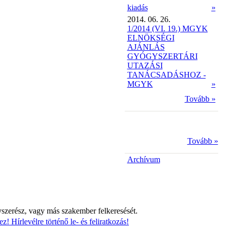
kiadás
»
2014. 06. 26.
1/2014 (VI. 19.) MGYK
ELNÖKSÉGI
AJÁNLÁS
GYÓGYSZERTÁRI
UTAZÁSI
TANÁCSADÁSHOZ -
MGYK
»
Tovább »
Tovább »
Archívum
yszerész, vagy más szakember felkeresését.
z! Hírlevélre történő le- és feliratkozás!