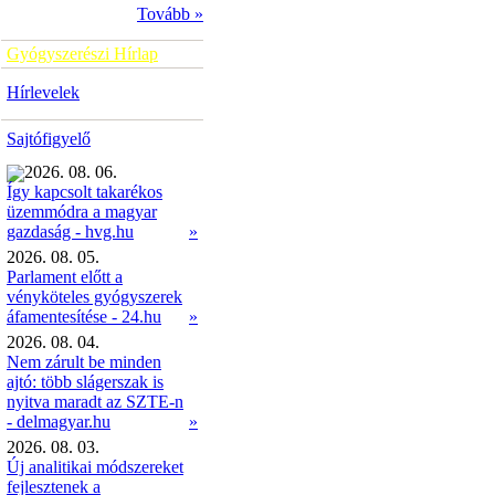
Tovább »
Gyógyszerészi Hírlap
Hírlevelek
Sajtófigyelő
2026. 08. 06.
Így kapcsolt takarékos
üzemmódra a magyar
»
gazdaság - hvg.hu
2026. 08. 05.
Parlament előtt a
vényköteles gyógyszerek
áfamentesítése - 24.hu
»
2026. 08. 04.
Nem zárult be minden
ajtó: több slágerszak is
nyitva maradt az SZTE-n
- delmagyar.hu
»
2026. 08. 03.
Új analitikai módszereket
fejlesztenek a