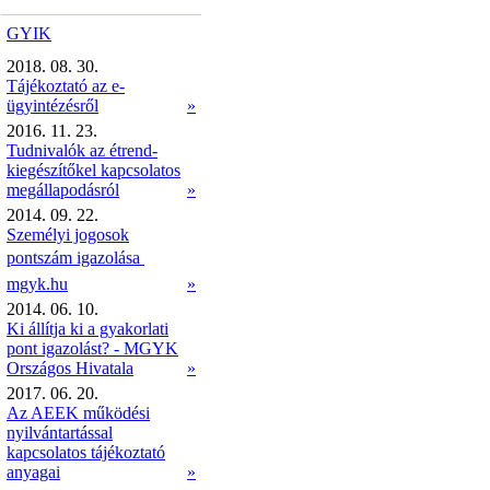
GYIK
2018. 08. 30.
Tájékoztató az e-
ügyintézésről
»
2016. 11. 23.
Tudnivalók az étrend-
kiegészítőkel kapcsolatos
megállapodásról
»
2014. 09. 22.
Személyi jogosok
pontszám igazolása 
mgyk.hu
»
2014. 06. 10.
Ki állítja ki a gyakorlati
pont igazolást? - MGYK
Országos Hivatala
»
2017. 06. 20.
Az AEEK működési
nyilvántartással
kapcsolatos tájékoztató
anyagai
»