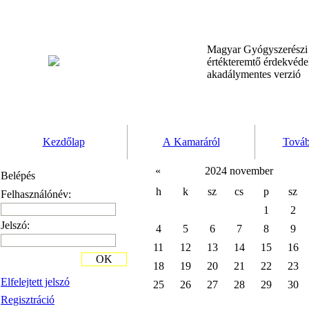
Magyar Gyógyszerész
értékteremtő érdekvéd
akadálymentes verzió
Kezdőlap
A Kamaráról
Továb
«
2024 november
Belépés
h
k
sz
cs
p
sz
Felhasználónév:
1
2
Jelszó:
4
5
6
7
8
9
11
12
13
14
15
16
OK
18
19
20
21
22
23
Elfelejtett jelszó
25
26
27
28
29
30
Regisztráció