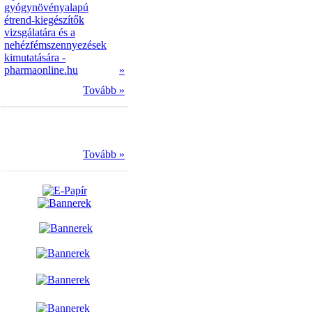
gyógynövényalapú
étrend-kiegészítők
vizsgálatára és a
nehézfémszennyezések
kimutatására -
pharmaonline.hu
»
Tovább »
Tovább »