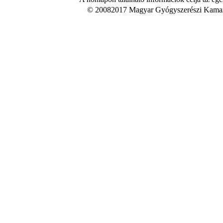
© 20082017 Magyar Gyógyszerészi Kamara