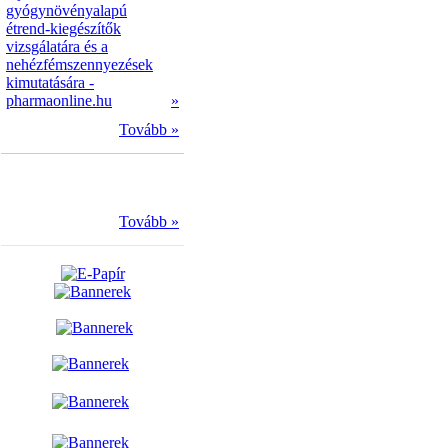
gyógynövényalapú
étrend-kiegészítők
vizsgálatára és a
nehézfémszennyezések
kimutatására -
pharmaonline.hu
»
Tovább »
Tovább »