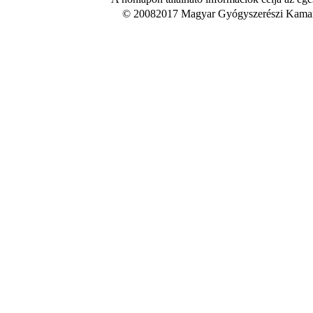
© 20082017 Magyar Gyógyszerészi Kamara