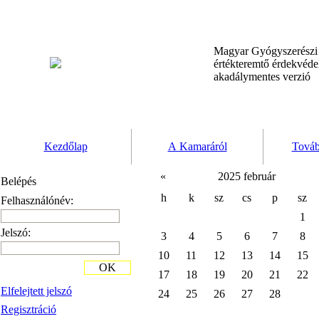
Magyar Gyógyszerész
értékteremtő érdekvéd
akadálymentes verzió
Kezdőlap
A Kamaráról
Továb
«
2025 február
Belépés
h
k
sz
cs
p
sz
Felhasználónév:
1
Jelszó:
3
4
5
6
7
8
10
11
12
13
14
15
OK
17
18
19
20
21
22
Elfelejtett jelszó
24
25
26
27
28
Regisztráció