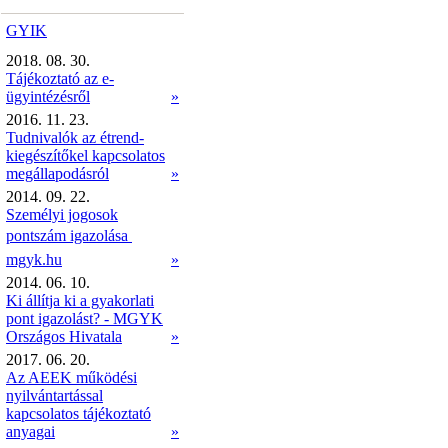
GYIK
2018. 08. 30.
Tájékoztató az e-
ügyintézésről
»
2016. 11. 23.
Tudnivalók az étrend-
kiegészítőkel kapcsolatos
megállapodásról
»
2014. 09. 22.
Személyi jogosok
pontszám igazolása 
mgyk.hu
»
2014. 06. 10.
Ki állítja ki a gyakorlati
pont igazolást? - MGYK
Országos Hivatala
»
2017. 06. 20.
Az AEEK működési
nyilvántartással
kapcsolatos tájékoztató
anyagai
»