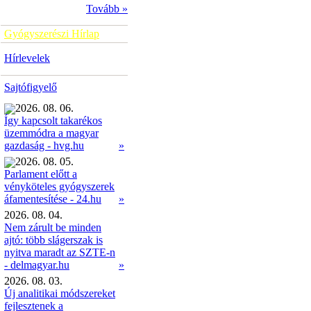
Tovább »
Gyógyszerészi Hírlap
Hírlevelek
Sajtófigyelő
2026. 08. 06.
Így kapcsolt takarékos
üzemmódra a magyar
»
gazdaság - hvg.hu
2026. 08. 05.
Parlament előtt a
vényköteles gyógyszerek
»
áfamentesítése - 24.hu
2026. 08. 04.
Nem zárult be minden
ajtó: több slágerszak is
nyitva maradt az SZTE-n
- delmagyar.hu
»
2026. 08. 03.
Új analitikai módszereket
fejlesztenek a