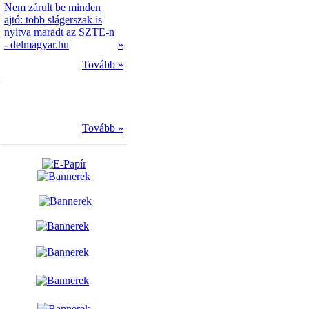
Nem zárult be minden
ajtó: több slágerszak is
nyitva maradt az SZTE-n
- delmagyar.hu
»
Tovább »
Tovább »