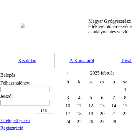
Magyar Gyógyszerész
értékteremtő érdekvéd
akadálymentes verzió
Kezdőlap
A Kamaráról
Továb
«
2025 február
Belépés
h
k
sz
cs
p
sz
Felhasználónév:
1
Jelszó:
3
4
5
6
7
8
10
11
12
13
14
15
OK
17
18
19
20
21
22
Elfelejtett jelszó
24
25
26
27
28
Regisztráció