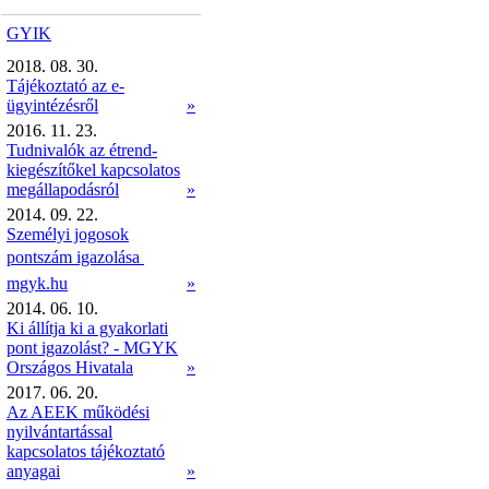
GYIK
2018. 08. 30.
Tájékoztató az e-
ügyintézésről
»
2016. 11. 23.
Tudnivalók az étrend-
kiegészítőkel kapcsolatos
megállapodásról
»
2014. 09. 22.
Személyi jogosok
pontszám igazolása 
mgyk.hu
»
2014. 06. 10.
Ki állítja ki a gyakorlati
pont igazolást? - MGYK
Országos Hivatala
»
2017. 06. 20.
Az AEEK működési
nyilvántartással
kapcsolatos tájékoztató
anyagai
»