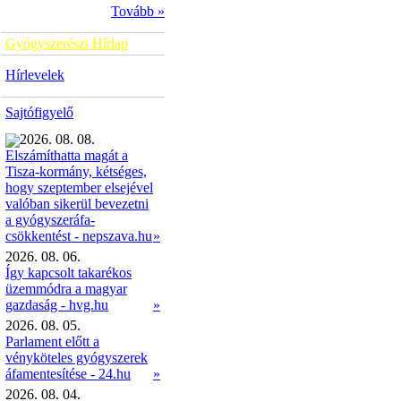
Tovább »
Gyógyszerészi Hírlap
Hírlevelek
Sajtófigyelő
2026. 08. 08.
Elszámíthatta magát a
Tisza-kormány, kétséges,
hogy szeptember elsejével
valóban sikerül bevezetni
a gyógyszeráfa-
»
csökkentést - nepszava.hu
2026. 08. 06.
Így kapcsolt takarékos
üzemmódra a magyar
gazdaság - hvg.hu
»
2026. 08. 05.
Parlament előtt a
vényköteles gyógyszerek
áfamentesítése - 24.hu
»
2026. 08. 04.