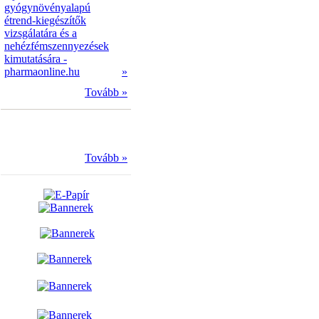
gyógynövényalapú
étrend-kiegészítők
vizsgálatára és a
nehézfémszennyezések
kimutatására -
pharmaonline.hu
»
Tovább »
Tovább »