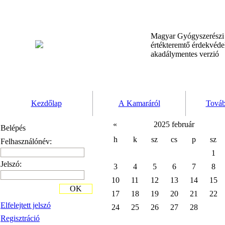
Magyar Gyógyszerész
értékteremtő érdekvéd
akadálymentes verzió
Kezdőlap
A Kamaráról
Továb
«
2025 február
Belépés
h
k
sz
cs
p
sz
Felhasználónév:
1
Jelszó:
3
4
5
6
7
8
10
11
12
13
14
15
OK
17
18
19
20
21
22
Elfelejtett jelszó
24
25
26
27
28
Regisztráció