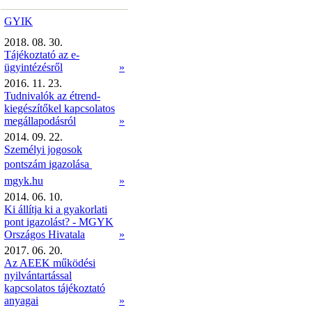
GYIK
2018. 08. 30.
Tájékoztató az e-
ügyintézésről
»
2016. 11. 23.
Tudnivalók az étrend-
kiegészítőkel kapcsolatos
megállapodásról
»
2014. 09. 22.
Személyi jogosok
pontszám igazolása 
mgyk.hu
»
2014. 06. 10.
Ki állítja ki a gyakorlati
pont igazolást? - MGYK
Országos Hivatala
»
2017. 06. 20.
Az AEEK működési
nyilvántartással
kapcsolatos tájékoztató
anyagai
»