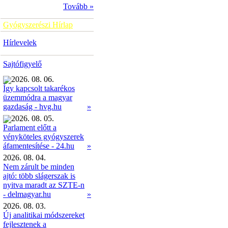
Tovább »
Gyógyszerészi Hírlap
Hírlevelek
Sajtófigyelő
2026. 08. 06.
Így kapcsolt takarékos
üzemmódra a magyar
»
gazdaság - hvg.hu
2026. 08. 05.
Parlament előtt a
vényköteles gyógyszerek
»
áfamentesítése - 24.hu
2026. 08. 04.
Nem zárult be minden
ajtó: több slágerszak is
nyitva maradt az SZTE-n
- delmagyar.hu
»
2026. 08. 03.
Új analitikai módszereket
fejlesztenek a