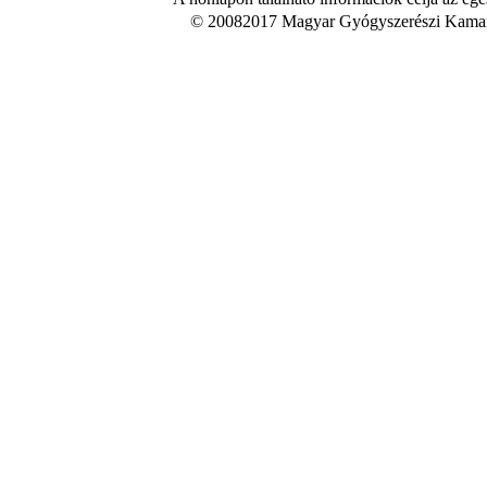
© 20082017 Magyar Gyógyszerészi Kamara