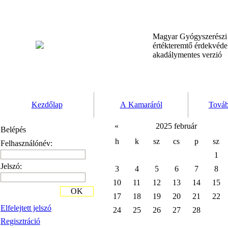
Magyar Gyógyszerész
értékteremtő érdekvéd
akadálymentes verzió
Kezdőlap
A Kamaráról
Továb
«
2025 február
Belépés
h
k
sz
cs
p
sz
Felhasználónév:
1
Jelszó:
3
4
5
6
7
8
10
11
12
13
14
15
OK
17
18
19
20
21
22
Elfelejtett jelszó
24
25
26
27
28
Regisztráció