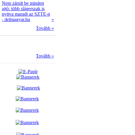
Nem zárult be minden
ajtó: több slágerszak is
nyitva maradt az SZTE-n
- delmagyar.hu
»
Tovább »
Tovább »