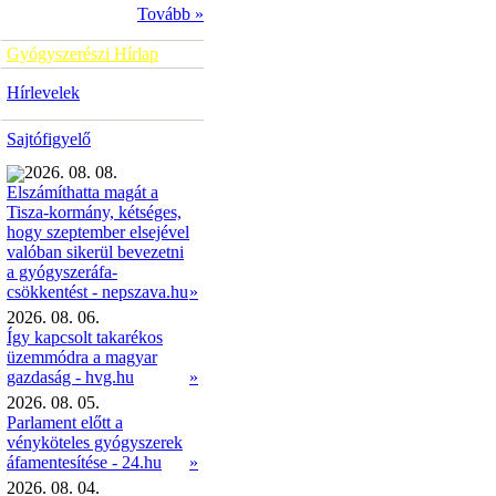
Tovább »
Gyógyszerészi Hírlap
Hírlevelek
Sajtófigyelő
2026. 08. 08.
Elszámíthatta magát a
Tisza-kormány, kétséges,
hogy szeptember elsejével
valóban sikerül bevezetni
a gyógyszeráfa-
»
csökkentést - nepszava.hu
2026. 08. 06.
Így kapcsolt takarékos
üzemmódra a magyar
gazdaság - hvg.hu
»
2026. 08. 05.
Parlament előtt a
vényköteles gyógyszerek
áfamentesítése - 24.hu
»
2026. 08. 04.