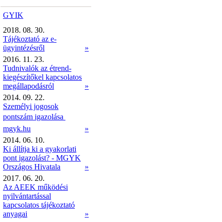
GYIK
2018. 08. 30.
Tájékoztató az e-
ügyintézésről
»
2016. 11. 23.
Tudnivalók az étrend-
kiegészítőkel kapcsolatos
megállapodásról
»
2014. 09. 22.
Személyi jogosok
pontszám igazolása 
mgyk.hu
»
2014. 06. 10.
Ki állítja ki a gyakorlati
pont igazolást? - MGYK
Országos Hivatala
»
2017. 06. 20.
Az AEEK működési
nyilvántartással
kapcsolatos tájékoztató
anyagai
»