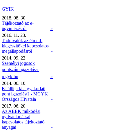
GYIK
2018. 08. 30.
Tájékoztató az e-
ügyintézésről
»
2016. 11. 23.
Tudnivalók az étrend-
kiegészítőkel kapcsolatos
megállapodásról
»
2014. 09. 22.
Személyi jogosok
pontszám igazolása 
mgyk.hu
»
2014. 06. 10.
Ki állítja ki a gyakorlati
pont igazolást? - MGYK
Országos Hivatala
»
2017. 06. 20.
Az AEEK működési
nyilvántartással
kapcsolatos tájékoztató
anyagai
»