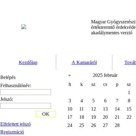
Magyar Gyógyszerész
értékteremtő érdekvéd
akadálymentes verzió
Kezdőlap
A Kamaráról
Továb
«
2025 február
Belépés
h
k
sz
cs
p
sz
Felhasználónév:
1
Jelszó:
3
4
5
6
7
8
10
11
12
13
14
15
OK
17
18
19
20
21
22
Elfelejtett jelszó
24
25
26
27
28
Regisztráció