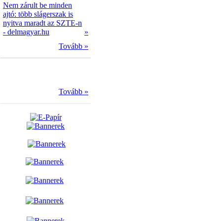
Nem zárult be minden
ajtó: több slágerszak is
nyitva maradt az SZTE-n
- delmagyar.hu
»
Tovább »
Tovább »