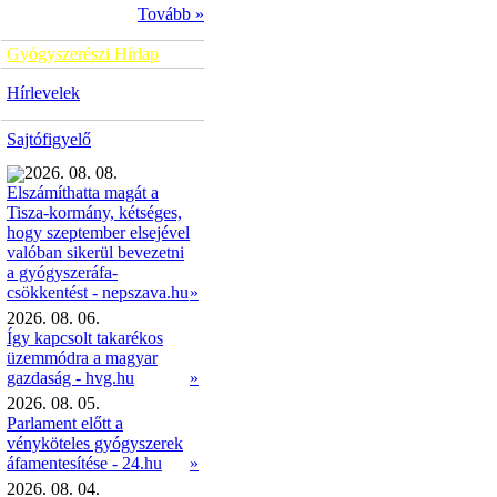
Tovább »
Gyógyszerészi Hírlap
Hírlevelek
Sajtófigyelő
2026. 08. 08.
Elszámíthatta magát a
Tisza-kormány, kétséges,
hogy szeptember elsejével
valóban sikerül bevezetni
a gyógyszeráfa-
»
csökkentést - nepszava.hu
2026. 08. 06.
Így kapcsolt takarékos
üzemmódra a magyar
gazdaság - hvg.hu
»
2026. 08. 05.
Parlament előtt a
vényköteles gyógyszerek
áfamentesítése - 24.hu
»
2026. 08. 04.