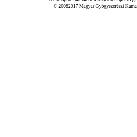
© 20082017 Magyar Gyógyszerészi Kamara