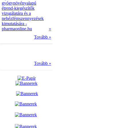
gyógynövényalapú
étrend-kiegészítők
vizsgálatára és a
nehézfémszennyezések
kimutatására -
pharmaonline.hu
»
Tovább »
Tovább »