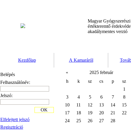
Magyar Gyógyszerész
értékteremtő érdekvéd
akadálymentes verzió
Kezdőlap
A Kamaráról
Továb
«
2025 február
Belépés
h
k
sz
cs
p
sz
Felhasználónév:
1
Jelszó:
3
4
5
6
7
8
10
11
12
13
14
15
OK
17
18
19
20
21
22
Elfelejtett jelszó
24
25
26
27
28
Regisztráció