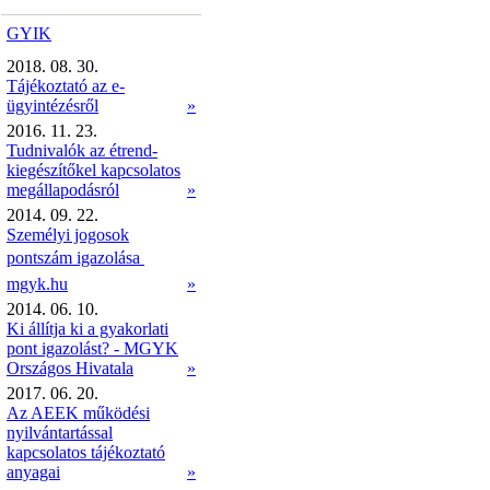
GYIK
2018. 08. 30.
Tájékoztató az e-
ügyintézésről
»
2016. 11. 23.
Tudnivalók az étrend-
kiegészítőkel kapcsolatos
megállapodásról
»
2014. 09. 22.
Személyi jogosok
pontszám igazolása 
mgyk.hu
»
2014. 06. 10.
Ki állítja ki a gyakorlati
pont igazolást? - MGYK
Országos Hivatala
»
2017. 06. 20.
Az AEEK működési
nyilvántartással
kapcsolatos tájékoztató
anyagai
»