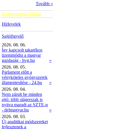
Tovább »
Gyógyszerészi Hírlap
Hírlevelek
Sajtófigyelő
2026. 08. 06.
Így kapcsolt takarékos
üzemmódra a magyar
gazdaság - hvg.hu
»
2026. 08. 05.
Parlament előtt a
vényköteles gyógyszerek
áfamentesítése - 24.hu
»
2026. 08. 04.
Nem zárult be minden
ajtó: több slágerszak is
nyitva maradt az SZTE-n
- delmagyar.hu
»
2026. 08. 03.
Új analitikai módszereket
fejlesztenek a