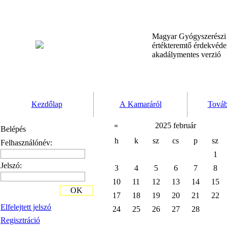
Magyar Gyógyszerész
értékteremtő érdekvéd
akadálymentes verzió
Kezdőlap
A Kamaráról
Továb
«
2025 február
Belépés
h
k
sz
cs
p
sz
Felhasználónév:
1
Jelszó:
3
4
5
6
7
8
10
11
12
13
14
15
OK
17
18
19
20
21
22
Elfelejtett jelszó
24
25
26
27
28
Regisztráció