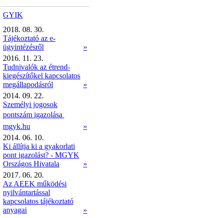
GYIK
2018. 08. 30.
Tájékoztató az e-
ügyintézésről
»
2016. 11. 23.
Tudnivalók az étrend-
kiegészítőkel kapcsolatos
megállapodásról
»
2014. 09. 22.
Személyi jogosok
pontszám igazolása 
mgyk.hu
»
2014. 06. 10.
Ki állítja ki a gyakorlati
pont igazolást? - MGYK
Országos Hivatala
»
2017. 06. 20.
Az AEEK működési
nyilvántartással
kapcsolatos tájékoztató
anyagai
»