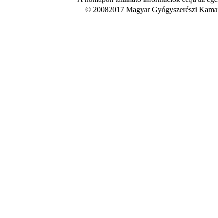
© 20082017 Magyar Gyógyszerészi Kamara