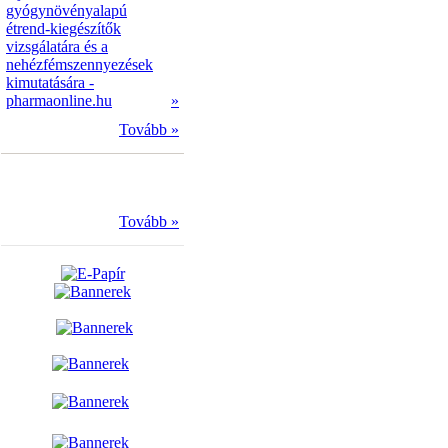
gyógynövényalapú
étrend-kiegészítők
vizsgálatára és a
nehézfémszennyezések
kimutatására -
pharmaonline.hu
»
Tovább »
Tovább »