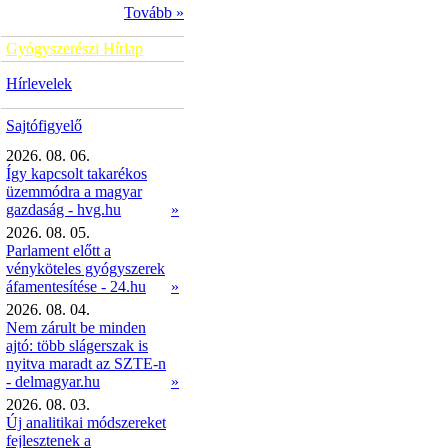
Tovább »
Gyógyszerészi Hírlap
Hírlevelek
Sajtófigyelő
2026. 08. 06.
Így kapcsolt takarékos
üzemmódra a magyar
gazdaság - hvg.hu
»
2026. 08. 05.
Parlament előtt a
vényköteles gyógyszerek
áfamentesítése - 24.hu
»
2026. 08. 04.
Nem zárult be minden
ajtó: több slágerszak is
nyitva maradt az SZTE-n
- delmagyar.hu
»
2026. 08. 03.
Új analitikai módszereket
fejlesztenek a