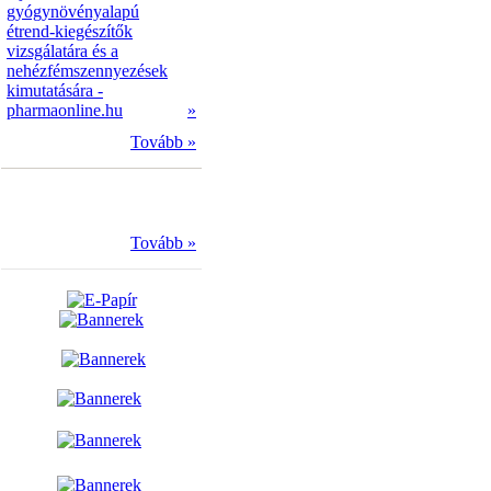
gyógynövényalapú
étrend-kiegészítők
vizsgálatára és a
nehézfémszennyezések
kimutatására -
pharmaonline.hu
»
Tovább »
Tovább »