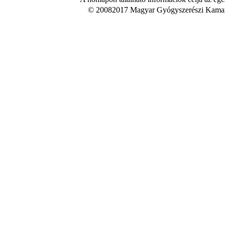
© 20082017 Magyar Gyógyszerészi Kamara