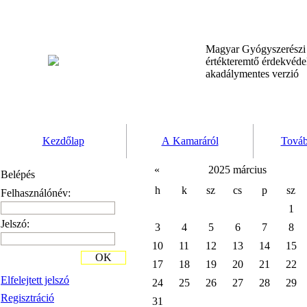
Magyar Gyógyszerész
értékteremtő érdekvéd
akadálymentes verzió
Kezdőlap
A Kamaráról
Továb
«
2025 március
Belépés
h
k
sz
cs
p
sz
Felhasználónév:
1
Jelszó:
3
4
5
6
7
8
10
11
12
13
14
15
OK
17
18
19
20
21
22
Elfelejtett jelszó
24
25
26
27
28
29
Regisztráció
31