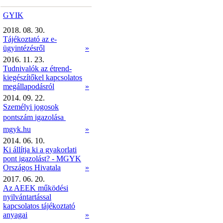
GYIK
2018. 08. 30.
Tájékoztató az e-
ügyintézésről
»
2016. 11. 23.
Tudnivalók az étrend-
kiegészítőkel kapcsolatos
megállapodásról
»
2014. 09. 22.
Személyi jogosok
pontszám igazolása 
mgyk.hu
»
2014. 06. 10.
Ki állítja ki a gyakorlati
pont igazolást? - MGYK
Országos Hivatala
»
2017. 06. 20.
Az AEEK működési
nyilvántartással
kapcsolatos tájékoztató
anyagai
»