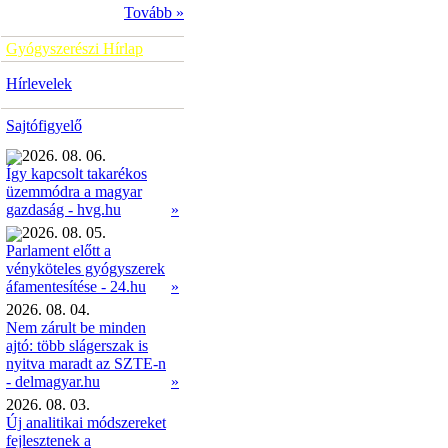
Tovább »
Gyógyszerészi Hírlap
Hírlevelek
Sajtófigyelő
2026. 08. 06.
Így kapcsolt takarékos
üzemmódra a magyar
»
gazdaság - hvg.hu
2026. 08. 05.
Parlament előtt a
vényköteles gyógyszerek
»
áfamentesítése - 24.hu
2026. 08. 04.
Nem zárult be minden
ajtó: több slágerszak is
nyitva maradt az SZTE-n
- delmagyar.hu
»
2026. 08. 03.
Új analitikai módszereket
fejlesztenek a