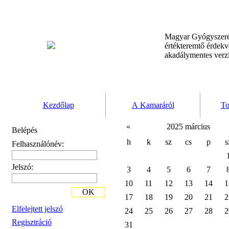
Magyar Gyógyszeré
értékteremtő érdek
akadálymentes verz
Kezdőlap
A Kamaráról
To
«
2025 március
Belépés
h
k
sz
cs
p
s
Felhasználónév:
Jelszó:
3
4
5
6
7
10
11
12
13
14
1
OK
17
18
19
20
21
2
Elfelejtett jelszó
24
25
26
27
28
2
Regisztráció
31