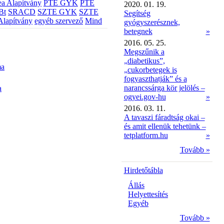
a Alapítvány
PTE GYK
PTE
2020. 01. 19.
Bt
SRACD
SZTE GYK
SZTE
Segítség
Alapítvány
egyéb szervező
Mind
gyógyszerésznek,
betegnek
»
2016. 05. 25.
Megszűnik a
„diabetikus”,
ma
„cukorbetegek is
fogyaszthatják” és a
narancssárga kör jelölés –
a
ogyei.gov-hu
»
2016. 03. 11.
A tavaszi fáradtság okai –
és amit ellenük tehetünk –
tetplatform.hu
»
Tovább »
Hirdetőtábla
Állás
Helyettesítés
Egyéb
Tovább »