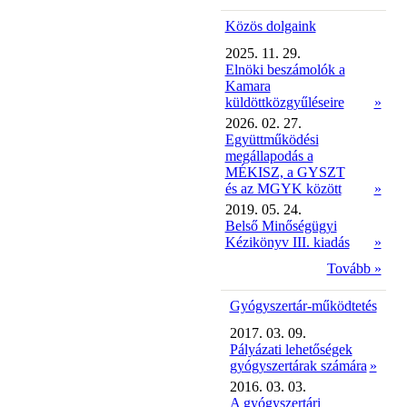
Közös dolgaink
2025. 11. 29.
Elnöki beszámolók a
Kamara
küldöttközgyűléseire
»
2026. 02. 27.
Együttműködési
megállapodás a
MÉKISZ, a GYSZT
és az MGYK között
»
2019. 05. 24.
Belső Minőségügyi
Kézikönyv III. kiadás
»
Tovább »
Gyógyszertár-működtetés
2017. 03. 09.
Pályázati lehetőségek
gyógyszertárak számára
»
2016. 03. 03.
A gyógyszertári