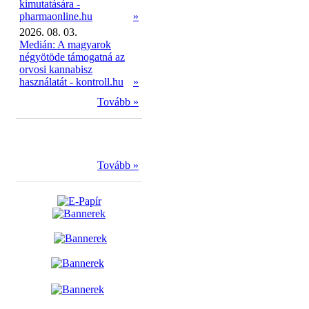
kimutatására -
pharmaonline.hu
»
2026. 08. 03.
Medián: A magyarok
négyötöde támogatná az
orvosi kannabisz
használatát - kontroll.hu
»
Tovább »
Tovább »