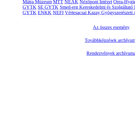
Mátra Múzeum
MTT
NEAK
Nézőpont Intézet
Orea-Hygie
GYTK
SE GYTK
Smed-erg Kereskedelmi és Szolgáltató 
GYTK
ENKK
NEFI
Vértesacsai Kazay Gyógyszerészeti 
Az összes esemény
Továbbképzések archívu
Rendezvények archívum