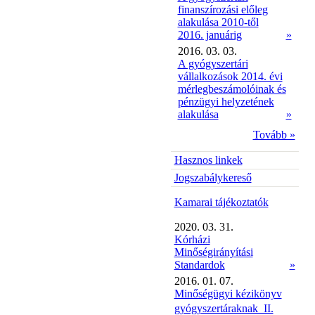
finanszírozási előleg
alakulása 2010-től
2016. januárig
»
2016. 03. 03.
A gyógyszertári
vállalkozások 2014. évi
mérlegbeszámolóinak és
pénzügyi helyzetének
alakulása
»
Tovább »
Hasznos linkek
Jogszabálykereső
Kamarai tájékoztatók
2020. 03. 31.
Kórházi
Minőségirányítási
Standardok
»
2016. 01. 07.
Minőségügyi kézikönyv
gyógyszertáraknak  II.