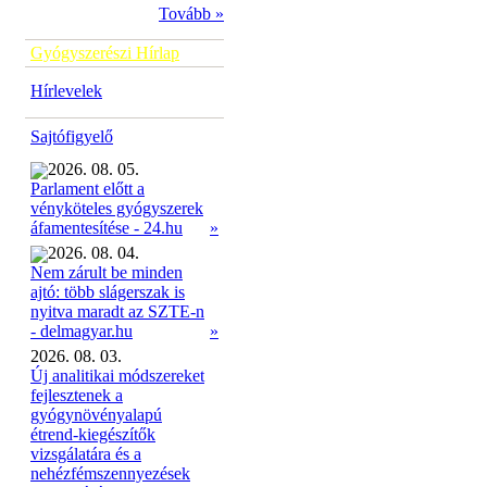
Tovább »
Gyógyszerészi Hírlap
Hírlevelek
Sajtófigyelő
2026. 08. 05.
Parlament előtt a
vényköteles gyógyszerek
»
áfamentesítése - 24.hu
2026. 08. 04.
Nem zárult be minden
ajtó: több slágerszak is
nyitva maradt az SZTE-n
»
- delmagyar.hu
2026. 08. 03.
Új analitikai módszereket
fejlesztenek a
gyógynövényalapú
étrend-kiegészítők
vizsgálatára és a
nehézfémszennyezések