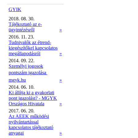
GYIK
2018. 08. 30.
Tájékoztató az e-
ügyintézésről
»
2016. 11. 23.
Tudnivalók az étrend-
kiegészítőkel kapcsolatos
megállapodásról
»
2014. 09. 22.
Személyi jogosok
pontszám igazolása 
mgyk.hu
»
2014. 06. 10.
Ki állítja ki a gyakorlati
pont igazolást? - MGYK
Országos Hivatala
»
2017. 06. 20.
Az AEEK működési
nyilvántartással
kapcsolatos tájékoztató
anyagai
»