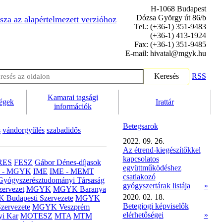
H-1068 Budapest
Dózsa György út 86/b
sza az alapértelmezett verzióhoz
Tel.: (+36-1) 351-9483
(+36-1) 413-1924
Fax: (+36-1) 351-9485
E-mail: hivatal@mgyk.hu
Keresés
RSS
Kamarai tagsági
ségek
Irattár
információk
Betegsarok
s
vándorgyűlés
szabadidős
2022. 09. 26.
Az étrend-kiegészítőkkel
kapcsolatos
RES
FESZ
Gábor Dénes-díjasok
együttműködéshez
- MGYK
IME
IME - MEMT
csatlakozó
Gyógyszerésztudományi Társaság
gyógyszertárak listája
»
ervezet
MGYK
MGYK Baranya
2020. 02. 18.
Budapesti Szervezete
MGYK
Betegjogi képviselők
zervezete
MGYK Veszprém
elérhetőségei
»
yi Kar
MOTESZ
MTA
MTM