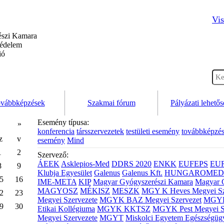
Vis
szi Kamara
védelem
ió
vábbképzések
Szakmai fórum
Pályázati lehető
Esemény típusa:
»
konferencia
társszervezetek
testületi esemény
továbbképzé
z
v
esemény
Mind
1
2
Szervező:
ÁEEK
Asklepios-Med
DDRS 2020
ENKK
EUFEPS
EU
8
9
Klubja Egyesület
Galenus
Galenus Kft.
HUNGAROMED 
5
16
IME-META
KIP
Magyar Gyógyszerészi Kamara
Magyar 
MAGYOSZ
MÉKISZ
MESZK
MGY K Heves Megyei Sz
2
23
Megyei Szervezete
MGYK BAZ Megyei Szervezet
MGYK 
9
30
Etikai Kollégiuma
MGYK KKTSZ
MGYK Pest Megyei S
Megyei Szervezete
MGYT
Miskolci Egyetem Egészségüg