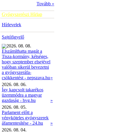
Tovább »
Gyógyszerészi Hírlap
Hírlevelek
Sajtófigyelő
2026. 08. 08.
Elszámíthatta magát a
Tisza-kormány, kétséges,
hogy szeptember elsejével
valóban sikerül bevezetni
a gyógyszeráfa-
»
csökkentést - nepszava.hu
2026. 08. 06.
Így kapcsolt takarékos
üzemmódra a magyar
gazdaság - hvg.hu
»
2026. 08. 05.
Parlament előtt a
vényköteles gyógyszerek
áfamentesítése - 24.hu
»
2026. 08. 04.