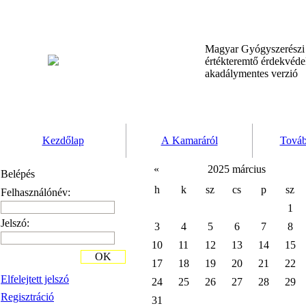
Magyar Gyógyszerész
értékteremtő érdekvéd
akadálymentes verzió
Kezdőlap
A Kamaráról
Továb
«
2025 március
Belépés
h
k
sz
cs
p
sz
Felhasználónév:
1
Jelszó:
3
4
5
6
7
8
10
11
12
13
14
15
OK
17
18
19
20
21
22
Elfelejtett jelszó
24
25
26
27
28
29
Regisztráció
31