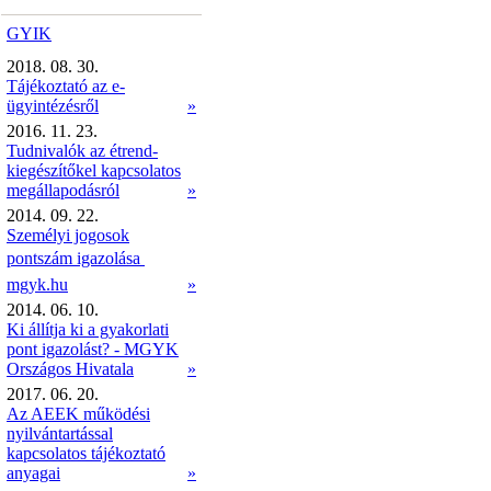
GYIK
2018. 08. 30.
Tájékoztató az e-
ügyintézésről
»
2016. 11. 23.
Tudnivalók az étrend-
kiegészítőkel kapcsolatos
megállapodásról
»
2014. 09. 22.
Személyi jogosok
pontszám igazolása 
mgyk.hu
»
2014. 06. 10.
Ki állítja ki a gyakorlati
pont igazolást? - MGYK
Országos Hivatala
»
2017. 06. 20.
Az AEEK működési
nyilvántartással
kapcsolatos tájékoztató
anyagai
»