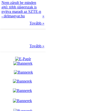
Nem zárult be minden
ajtó: több slágerszak is
nyitva maradt az SZTE-n
- delmagyar.hu
»
Tovább »
Tovább »