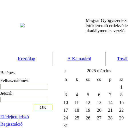
Magyar Gyógyszerész
értékteremtő érdekvéd
akadálymentes verzió
Kezdőlap
A Kamaráról
Továb
«
2025 március
Belépés
h
k
sz
cs
p
sz
Felhasználónév:
1
Jelszó:
3
4
5
6
7
8
10
11
12
13
14
15
OK
17
18
19
20
21
22
Elfelejtett jelszó
24
25
26
27
28
29
Regisztráció
31