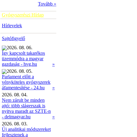
Tovább »
Gyógyszerészi Hírlap
Hírlevelek
Sajtófigyelő
2026. 08. 06.
Így kapcsolt takarékos
üzemmódra a magyar
»
gazdaság - hvg.hu
2026. 08. 05.
Parlament előtt a
vényköteles gyógyszerek
»
áfamentesítése - 24.hu
2026. 08. 04.
Nem zárult be minden
ajtó: több slágerszak is
nyitva maradt az SZTE-n
- delmagyar.hu
»
2026. 08. 03.
Új analitikai módszereket
fejlesztenek a