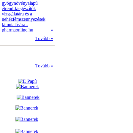
gyógynövényalapú
étrend-kiegészítők
vizsgálatára és a
nehézfémszennyezések
kimutatására -
pharmaonline.hu
»
Tovább »
Tovább »