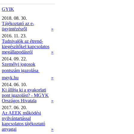
GYIK
2018. 08. 30.
Tájékoztató az e-
ügyintézésről
»
2016. 11. 23.
Tudnivalók az étrend-
kiegészítőkel kapcsolatos
megállapodásról
»
2014. 09. 22.
Személyi jogosok
pontszám igazolása 
mgyk.hu
»
2014. 06. 10.
Ki állítja ki a gyakorlati
pont igazolást? - MGYK
Országos Hivatala
»
2017. 06. 20.
Az AEEK működési
nyilvántartással
kapcsolatos tájékoztató
anyagai
»