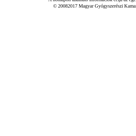
© 20082017 Magyar Gyógyszerészi Kamara