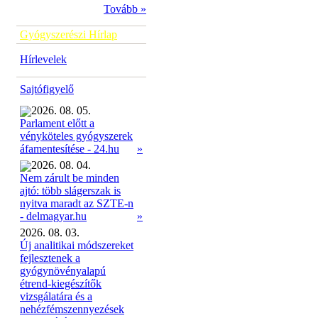
Tovább »
Gyógyszerészi Hírlap
Hírlevelek
Sajtófigyelő
2026. 08. 05.
Parlament előtt a
vényköteles gyógyszerek
»
áfamentesítése - 24.hu
2026. 08. 04.
Nem zárult be minden
ajtó: több slágerszak is
nyitva maradt az SZTE-n
»
- delmagyar.hu
2026. 08. 03.
Új analitikai módszereket
fejlesztenek a
gyógynövényalapú
étrend-kiegészítők
vizsgálatára és a
nehézfémszennyezések