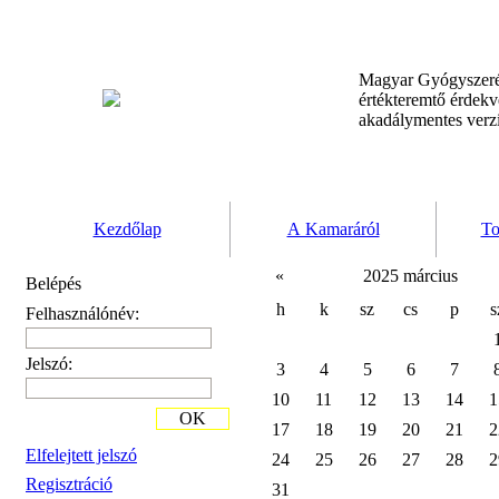
Magyar Gyógyszeré
értékteremtő érdek
akadálymentes verz
Kezdőlap
A Kamaráról
To
«
2025 március
Belépés
h
k
sz
cs
p
s
Felhasználónév:
Jelszó:
3
4
5
6
7
10
11
12
13
14
1
OK
17
18
19
20
21
2
Elfelejtett jelszó
24
25
26
27
28
2
Regisztráció
31