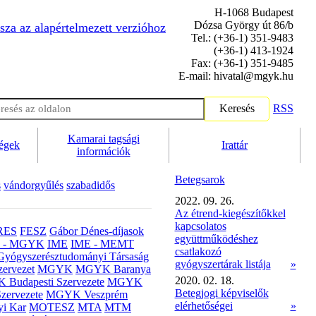
H-1068 Budapest
Dózsa György út 86/b
sza az alapértelmezett verzióhoz
Tel.: (+36-1) 351-9483
(+36-1) 413-1924
Fax: (+36-1) 351-9485
E-mail: hivatal@mgyk.hu
Keresés
RSS
Kamarai tagsági
ségek
Irattár
információk
Betegsarok
s
vándorgyűlés
szabadidős
2022. 09. 26.
Az étrend-kiegészítőkkel
kapcsolatos
RES
FESZ
Gábor Dénes-díjasok
együttműködéshez
- MGYK
IME
IME - MEMT
csatlakozó
Gyógyszerésztudományi Társaság
gyógyszertárak listája
»
ervezet
MGYK
MGYK Baranya
2020. 02. 18.
Budapesti Szervezete
MGYK
Betegjogi képviselők
zervezete
MGYK Veszprém
elérhetőségei
»
yi Kar
MOTESZ
MTA
MTM