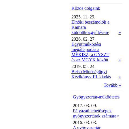
Közös dolgaink
2025. 11. 29.
Elnöki beszámolók a
Kamara
küldöttközgyűléseire
»
2026. 02. 27.
Együttműködési
megállapodás a
MÉKISZ, a GYSZT
és az MGYK között
»
2019. 05. 24.
Belső Minőségügyi
Kézikönyv III. kiadás
»
Tovább »
Gyógyszertár-működtetés
2017. 03. 09.
Pályázati lehetőségek
gyógyszertárak számára
»
2016. 03. 03.
A gyógyszertári