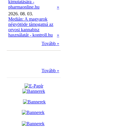
kimutatására -
pharmaonline.hu
»
2026. 08. 03.
Medián: A magyarok
négyötöde támogatná az
orvosi kannabisz
használatát - kontroll.hu
»
Tovább »
Tovább »