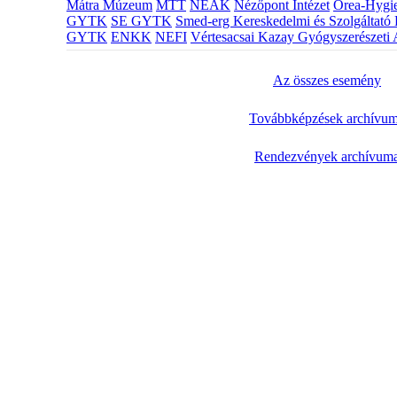
Mátra Múzeum
MTT
NEAK
Nézőpont Intézet
Orea-Hygie
GYTK
SE GYTK
Smed-erg Kereskedelmi és Szolgáltató 
GYTK
ENKK
NEFI
Vértesacsai Kazay Gyógyszerészeti 
Az összes esemény
Továbbképzések archívu
Rendezvények archívum