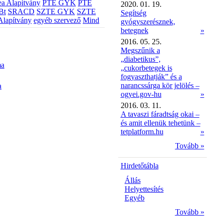
a Alapítvány
PTE GYK
PTE
2020. 01. 19.
Bt
SRACD
SZTE GYK
SZTE
Segítség
Alapítvány
egyéb szervező
Mind
gyógyszerésznek,
betegnek
»
2016. 05. 25.
Megszűnik a
„diabetikus”,
ma
„cukorbetegek is
fogyaszthatják” és a
narancssárga kör jelölés –
a
ogyei.gov-hu
»
2016. 03. 11.
A tavaszi fáradtság okai –
és amit ellenük tehetünk –
tetplatform.hu
»
Tovább »
Hirdetőtábla
Állás
Helyettesítés
Egyéb
Tovább »