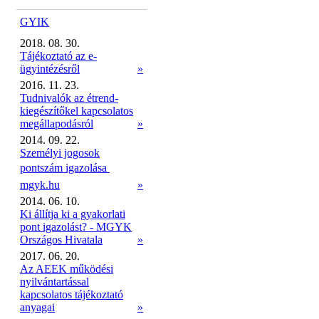
GYIK
2018. 08. 30.
Tájékoztató az e-
ügyintézésről
»
2016. 11. 23.
Tudnivalók az étrend-
kiegészítőkel kapcsolatos
megállapodásról
»
2014. 09. 22.
Személyi jogosok
pontszám igazolása 
mgyk.hu
»
2014. 06. 10.
Ki állítja ki a gyakorlati
pont igazolást? - MGYK
Országos Hivatala
»
2017. 06. 20.
Az AEEK működési
nyilvántartással
kapcsolatos tájékoztató
anyagai
»