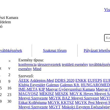
Vis
szi Kamara
védelem
ió
vábbképzések
Szakmai fórum
Pályázati lehető
Esemény típusa:
»
konferencia
társszervezetek
testületi esemény
továbbképzé
z
v
esemény
Mind
1
2
Szervező:
ÁEEK
Asklepios-Med
DDRS 2020
ENKK
EUFEPS
EU
8
9
Klubja Egyesület
Galenus
Galenus Kft.
HUNGAROMED 
5
16
IME-META
KIP
Magyar Gyógyszerészi Kamara
Magyar 
MAGYOSZ
MÉKISZ
MESZK
MGY K Heves Megyei Sz
2
23
Megyei Szervezete
MGYK BAZ Megyei Szervezet
MGYK 
9
30
Etikai Kollégiuma
MGYK KKTSZ
MGYK Pest Megyei S
Megyei Szervezete
MGYT
Miskolci Egyetem Egészségüg