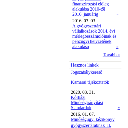
finanszírozási előleg
alakulása 2010-től
2016. januárig
»
2016. 03. 03.
A gyógyszertári
vállalkozások 2014. évi
mérlegbeszámolóinak és
pénzügyi helyzetének
alakulása
»
Tovább »
Hasznos linkek
Jogszabálykereső
Kamarai tájékoztatók
2020. 03. 31.
Kórházi
Minőségirányítási
Standardok
»
2016. 01. 07.
Minőségügyi kézikönyv
gyógyszertáraknak  II.