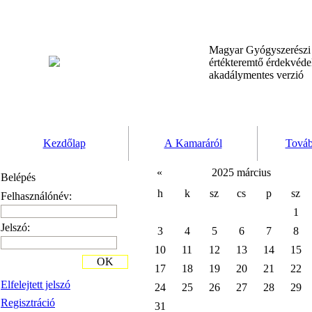
Magyar Gyógyszerész
értékteremtő érdekvéd
akadálymentes verzió
Kezdőlap
A Kamaráról
Továb
«
2025 március
Belépés
h
k
sz
cs
p
sz
Felhasználónév:
1
Jelszó:
3
4
5
6
7
8
10
11
12
13
14
15
OK
17
18
19
20
21
22
Elfelejtett jelszó
24
25
26
27
28
29
Regisztráció
31