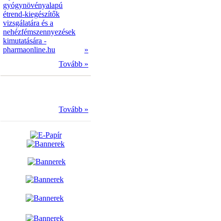
gyógynövényalapú
étrend-kiegészítők
vizsgálatára és a
nehézfémszennyezések
kimutatására -
pharmaonline.hu
»
Tovább »
Tovább »