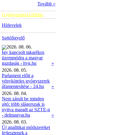
Tovább »
Gyógyszerészi Hírlap
Hírlevelek
Sajtófigyelő
2026. 08. 06.
Így kapcsolt takarékos
üzemmódra a magyar
»
gazdaság - hvg.hu
2026. 08. 05.
Parlament előtt a
vényköteles gyógyszerek
áfamentesítése - 24.hu
»
2026. 08. 04.
Nem zárult be minden
ajtó: több slágerszak is
nyitva maradt az SZTE-n
- delmagyar.hu
»
2026. 08. 03.
Új analitikai módszereket
fejlesztenek a