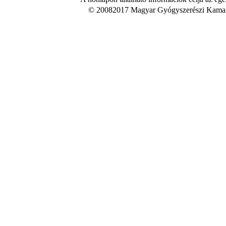
© 20082017 Magyar Gyógyszerészi Kamara