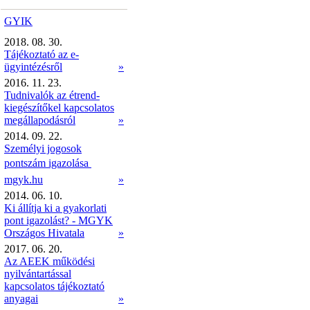
GYIK
2018. 08. 30.
Tájékoztató az e-
ügyintézésről
»
2016. 11. 23.
Tudnivalók az étrend-
kiegészítőkel kapcsolatos
megállapodásról
»
2014. 09. 22.
Személyi jogosok
pontszám igazolása 
mgyk.hu
»
2014. 06. 10.
Ki állítja ki a gyakorlati
pont igazolást? - MGYK
Országos Hivatala
»
2017. 06. 20.
Az AEEK működési
nyilvántartással
kapcsolatos tájékoztató
anyagai
»