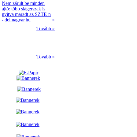
Nem zárult be minden
ajtó: több slágerszak is
nyitva maradt az SZTE-n
- delmagyar.hu
»
Tovább »
Tovább »