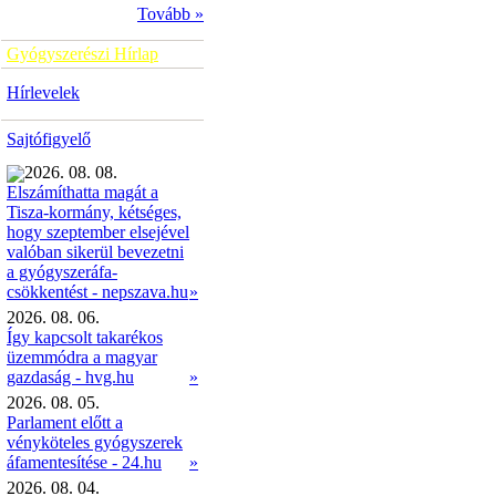
Tovább »
Gyógyszerészi Hírlap
Hírlevelek
Sajtófigyelő
2026. 08. 08.
Elszámíthatta magát a
Tisza-kormány, kétséges,
hogy szeptember elsejével
valóban sikerül bevezetni
a gyógyszeráfa-
»
csökkentést - nepszava.hu
2026. 08. 06.
Így kapcsolt takarékos
üzemmódra a magyar
gazdaság - hvg.hu
»
2026. 08. 05.
Parlament előtt a
vényköteles gyógyszerek
áfamentesítése - 24.hu
»
2026. 08. 04.