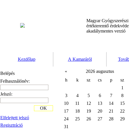
Magyar Gyógyszerész
értékteremtő érdekvéd
akadálymentes verzió
Kezdőlap
A Kamaráról
Továb
«
2026 augusztus
Belépés
h
k
sz
cs
p
sz
Felhasználónév:
1
Jelszó:
3
4
5
6
7
8
10
11
12
13
14
15
OK
17
18
19
20
21
22
Elfelejtett jelszó
24
25
26
27
28
29
Regisztráció
31