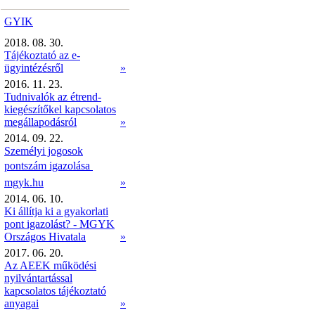
GYIK
2018. 08. 30.
Tájékoztató az e-
ügyintézésről
»
2016. 11. 23.
Tudnivalók az étrend-
kiegészítőkel kapcsolatos
megállapodásról
»
2014. 09. 22.
Személyi jogosok
pontszám igazolása 
mgyk.hu
»
2014. 06. 10.
Ki állítja ki a gyakorlati
pont igazolást? - MGYK
Országos Hivatala
»
2017. 06. 20.
Az AEEK működési
nyilvántartással
kapcsolatos tájékoztató
anyagai
»