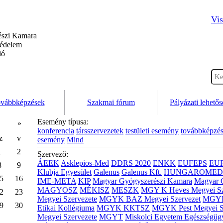
Vis
szi Kamara
védelem
ió
vábbképzések
Szakmai fórum
Pályázati lehető
Esemény típusa:
»
konferencia
társszervezetek
testületi esemény
továbbképzé
z
v
esemény
Mind
1
2
Szervező:
ÁEEK
Asklepios-Med
DDRS 2020
ENKK
EUFEPS
EU
8
9
Klubja Egyesület
Galenus
Galenus Kft.
HUNGAROMED 
5
16
IME-META
KIP
Magyar Gyógyszerészi Kamara
Magyar 
MAGYOSZ
MÉKISZ
MESZK
MGY K Heves Megyei Sz
2
23
Megyei Szervezete
MGYK BAZ Megyei Szervezet
MGYK 
9
30
Etikai Kollégiuma
MGYK KKTSZ
MGYK Pest Megyei S
Megyei Szervezete
MGYT
Miskolci Egyetem Egészségüg