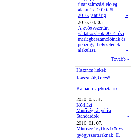
finanszírozási előleg
alakulása 2010-től
2016. januárig
»
2016. 03. 03.
A gyógyszertári
vállalkozások 2014. évi
mérlegbeszámolóinak és
pénzügyi helyzetének
alakulása
»
Tovább »
Hasznos linkek
Jogszabálykereső
Kamarai tájékoztatók
2020. 03. 31.
Kórházi
Minőségirányítási
Standardok
»
2016. 01. 07.
Minőségügyi kézikönyv
gyógyszertáraknak  II.