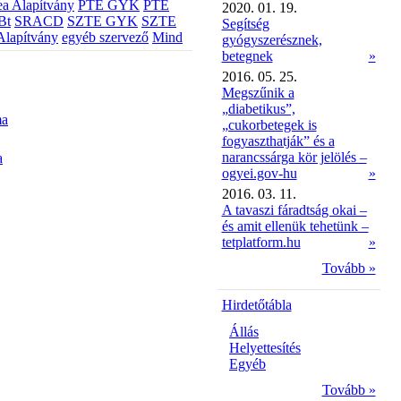
a Alapítvány
PTE GYK
PTE
2020. 01. 19.
Bt
SRACD
SZTE GYK
SZTE
Segítség
Alapítvány
egyéb szervező
Mind
gyógyszerésznek,
betegnek
»
2016. 05. 25.
Megszűnik a
„diabetikus”,
ma
„cukorbetegek is
fogyaszthatják” és a
narancssárga kör jelölés –
a
ogyei.gov-hu
»
2016. 03. 11.
A tavaszi fáradtság okai –
és amit ellenük tehetünk –
tetplatform.hu
»
Tovább »
Hirdetőtábla
Állás
Helyettesítés
Egyéb
Tovább »