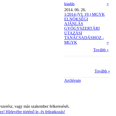
kiadás
»
2014. 06. 26.
1/2014 (VI. 19.) MGYK
ELNÖKSÉGI
AJÁNLÁS
GYÓGYSZERTÁRI
UTAZÁSI
TANÁCSADÁSHOZ -
MGYK
»
Tovább »
Tovább »
Archívum
yszerész, vagy más szakember felkeresését.
z! Hírlevélre történő le- és feliratkozás!