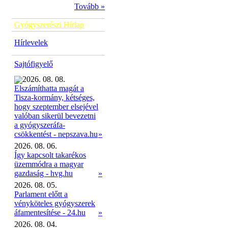
Tovább »
Gyógyszerészi Hírlap
Hírlevelek
Sajtófigyelő
2026. 08. 08.
Elszámíthatta magát a
Tisza-kormány, kétséges,
hogy szeptember elsejével
valóban sikerül bevezetni
a gyógyszeráfa-
»
csökkentést - nepszava.hu
2026. 08. 06.
Így kapcsolt takarékos
üzemmódra a magyar
gazdaság - hvg.hu
»
2026. 08. 05.
Parlament előtt a
vényköteles gyógyszerek
áfamentesítése - 24.hu
»
2026. 08. 04.