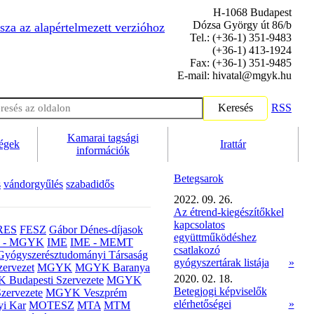
H-1068 Budapest
Dózsa György út 86/b
sza az alapértelmezett verzióhoz
Tel.: (+36-1) 351-9483
(+36-1) 413-1924
Fax: (+36-1) 351-9485
E-mail: hivatal@mgyk.hu
Keresés
RSS
Kamarai tagsági
ségek
Irattár
információk
Betegsarok
s
vándorgyűlés
szabadidős
2022. 09. 26.
Az étrend-kiegészítőkkel
kapcsolatos
RES
FESZ
Gábor Dénes-díjasok
együttműködéshez
- MGYK
IME
IME - MEMT
csatlakozó
Gyógyszerésztudományi Társaság
gyógyszertárak listája
»
ervezet
MGYK
MGYK Baranya
2020. 02. 18.
Budapesti Szervezete
MGYK
Betegjogi képviselők
zervezete
MGYK Veszprém
elérhetőségei
»
yi Kar
MOTESZ
MTA
MTM