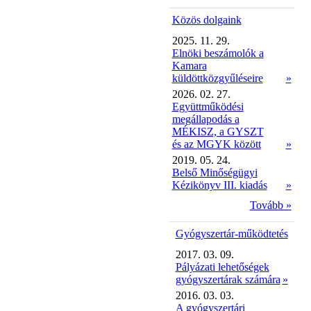
Közös dolgaink
2025. 11. 29.
Elnöki beszámolók a
Kamara
küldöttközgyűléseire
»
2026. 02. 27.
Együttműködési
megállapodás a
MÉKISZ, a GYSZT
és az MGYK között
»
2019. 05. 24.
Belső Minőségügyi
Kézikönyv III. kiadás
»
Tovább »
Gyógyszertár-működtetés
2017. 03. 09.
Pályázati lehetőségek
gyógyszertárak számára
»
2016. 03. 03.
A gyógyszertári