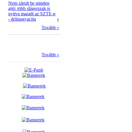
Nem zárult be minden
ajtó: több slágerszak is
nyitva maradt az SZTE-n
- delmagyar.hu
»
Tovább »
Tovább »