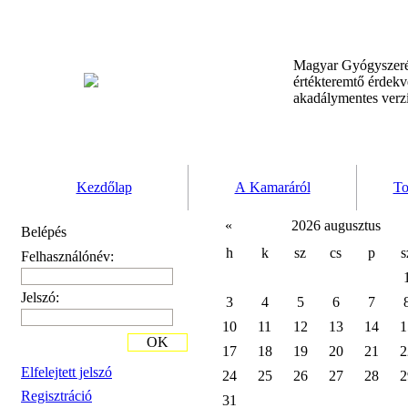
Magyar Gyógyszeré
értékteremtő érdek
akadálymentes verz
Kezdőlap
A Kamaráról
To
«
2026 augusztus
Belépés
h
k
sz
cs
p
s
Felhasználónév:
Jelszó:
3
4
5
6
7
10
11
12
13
14
1
OK
17
18
19
20
21
2
Elfelejtett jelszó
24
25
26
27
28
2
Regisztráció
31