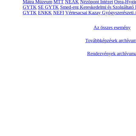
Mátra Múzeum
MTT
NEAK
Nézőpont Intézet
Orea-Hygie
GYTK
SE GYTK
Smed-erg Kereskedelmi és Szolgáltató 
GYTK
ENKK
NEFI
Vértesacsai Kazay Gyógyszerészeti 
Az összes esemény
Továbbképzések archívu
Rendezvények archívum