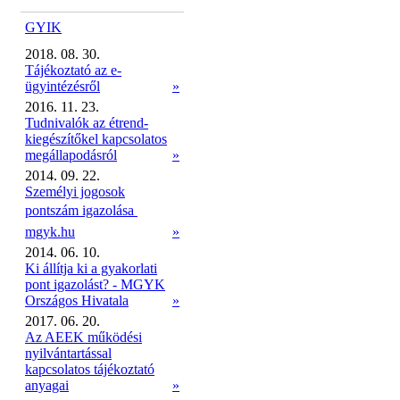
GYIK
2018. 08. 30.
Tájékoztató az e-
ügyintézésről
»
2016. 11. 23.
Tudnivalók az étrend-
kiegészítőkel kapcsolatos
megállapodásról
»
2014. 09. 22.
Személyi jogosok
pontszám igazolása 
mgyk.hu
»
2014. 06. 10.
Ki állítja ki a gyakorlati
pont igazolást? - MGYK
Országos Hivatala
»
2017. 06. 20.
Az AEEK működési
nyilvántartással
kapcsolatos tájékoztató
anyagai
»