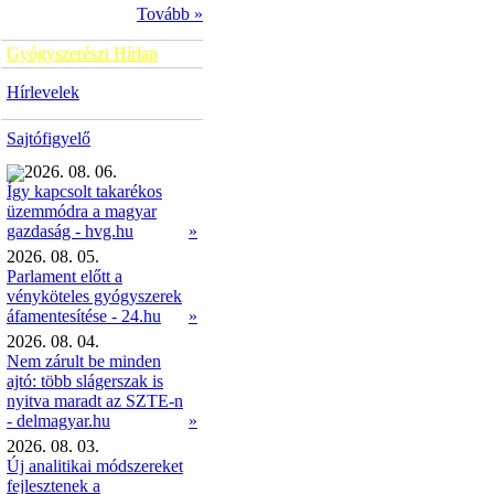
Tovább »
Gyógyszerészi Hírlap
Hírlevelek
Sajtófigyelő
2026. 08. 06.
Így kapcsolt takarékos
üzemmódra a magyar
»
gazdaság - hvg.hu
2026. 08. 05.
Parlament előtt a
vényköteles gyógyszerek
áfamentesítése - 24.hu
»
2026. 08. 04.
Nem zárult be minden
ajtó: több slágerszak is
nyitva maradt az SZTE-n
- delmagyar.hu
»
2026. 08. 03.
Új analitikai módszereket
fejlesztenek a