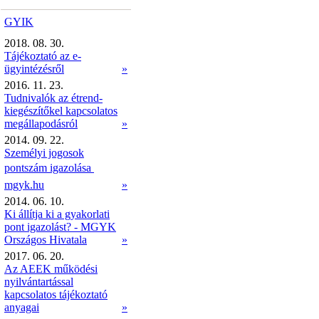
GYIK
2018. 08. 30.
Tájékoztató az e-
ügyintézésről
»
2016. 11. 23.
Tudnivalók az étrend-
kiegészítőkel kapcsolatos
megállapodásról
»
2014. 09. 22.
Személyi jogosok
pontszám igazolása 
mgyk.hu
»
2014. 06. 10.
Ki állítja ki a gyakorlati
pont igazolást? - MGYK
Országos Hivatala
»
2017. 06. 20.
Az AEEK működési
nyilvántartással
kapcsolatos tájékoztató
anyagai
»