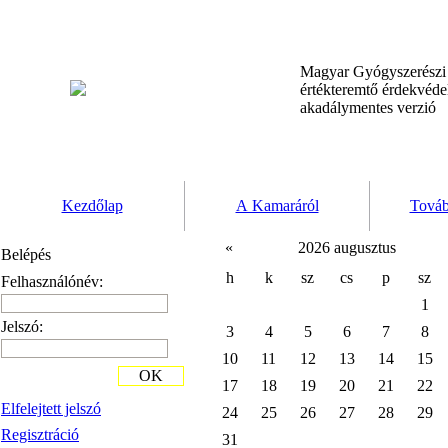
Magyar Gyógyszerész
értékteremtő érdekvéd
akadálymentes verzió
Kezdőlap
A Kamaráról
Továb
«
2026 augusztus
Belépés
h
k
sz
cs
p
sz
Felhasználónév:
1
Jelszó:
3
4
5
6
7
8
10
11
12
13
14
15
OK
17
18
19
20
21
22
Elfelejtett jelszó
24
25
26
27
28
29
Regisztráció
31