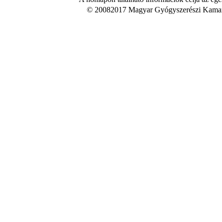
© 20082017 Magyar Gyógyszerészi Kamara