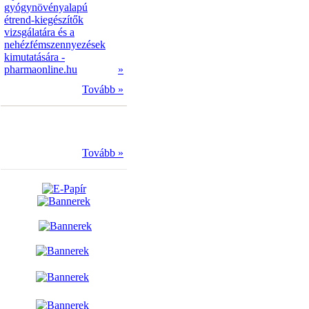
gyógynövényalapú
étrend-kiegészítők
vizsgálatára és a
nehézfémszennyezések
kimutatására -
pharmaonline.hu
»
Tovább »
Tovább »