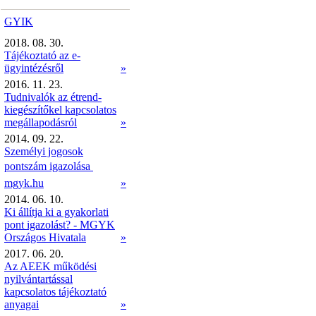
GYIK
2018. 08. 30.
Tájékoztató az e-
ügyintézésről
»
2016. 11. 23.
Tudnivalók az étrend-
kiegészítőkel kapcsolatos
megállapodásról
»
2014. 09. 22.
Személyi jogosok
pontszám igazolása 
mgyk.hu
»
2014. 06. 10.
Ki állítja ki a gyakorlati
pont igazolást? - MGYK
Országos Hivatala
»
2017. 06. 20.
Az AEEK működési
nyilvántartással
kapcsolatos tájékoztató
anyagai
»