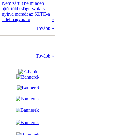
Nem zárult be minden
ajtó: több slágerszak is
nyitva maradt az SZTE-n
- delmagyar.hu
»
Tovább »
Tovább »