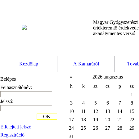
Magyar Gyógyszerész
értékteremtő érdekvéd
akadálymentes verzió
Kezdőlap
A Kamaráról
Továb
«
2026 augusztus
Belépés
h
k
sz
cs
p
sz
Felhasználónév:
1
Jelszó:
3
4
5
6
7
8
10
11
12
13
14
15
OK
17
18
19
20
21
22
Elfelejtett jelszó
24
25
26
27
28
29
Regisztráció
31