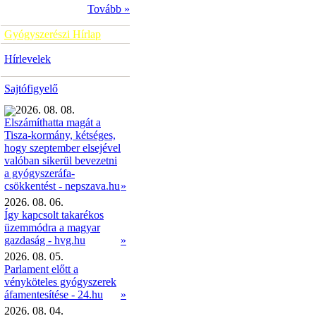
Tovább »
Gyógyszerészi Hírlap
Hírlevelek
Sajtófigyelő
2026. 08. 08.
Elszámíthatta magát a
Tisza-kormány, kétséges,
hogy szeptember elsejével
valóban sikerül bevezetni
a gyógyszeráfa-
»
csökkentést - nepszava.hu
2026. 08. 06.
Így kapcsolt takarékos
üzemmódra a magyar
gazdaság - hvg.hu
»
2026. 08. 05.
Parlament előtt a
vényköteles gyógyszerek
áfamentesítése - 24.hu
»
2026. 08. 04.