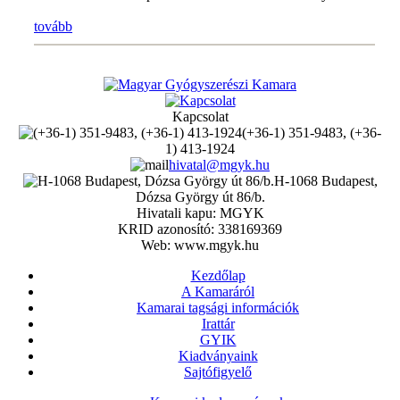
tovább
Kapcsolat
(+36-1) 351-9483, (+36-
1) 413-1924
hivatal@mgyk.hu
H-1068 Budapest,
Dózsa György út 86/b.
Hivatali kapu: MGYK
KRID azonosító: 338169369
Web: www.mgyk.hu
Kezdőlap
A Kamaráról
Kamarai tagsági információk
Irattár
GYIK
Kiadványaink
Sajtófigyelő