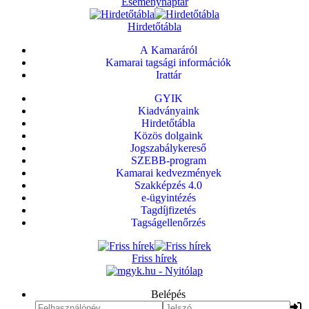
Eseménynaptár
Hirdetőtábla
A Kamaráról
Kamarai tagsági információk
Irattár
GYIK
Kiadványaink
Hirdetőtábla
Közös dolgaink
Jogszabálykereső
SZEBB-program
Kamarai kedvezmények
Szakképzés 4.0
e-ügyintézés
Tagdíjfizetés
Tagságellenőrzés
Friss hírek
Belépés