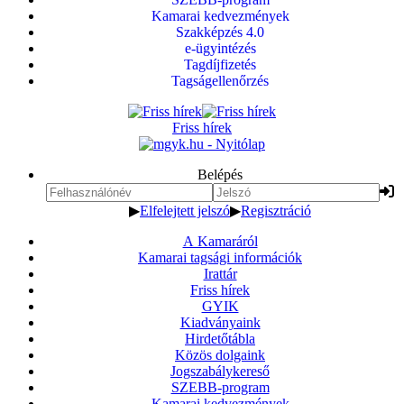
Kamarai kedvezmények
Szakképzés 4.0
e-ügyintézés
Tagdíjfizetés
Tagságellenőrzés
Friss hírek
Belépés
▶
Elfelejtett jelszó
▶
Regisztráció
A Kamaráról
Kamarai tagsági információk
Irattár
Friss hírek
GYIK
Kiadványaink
Hirdetőtábla
Közös dolgaink
Jogszabálykereső
SZEBB-program
Kamarai kedvezmények