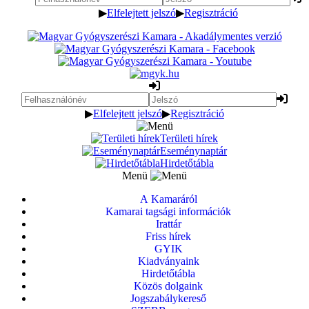
▶
Elfelejtett jelszó
▶
Regisztráció
▶
Elfelejtett jelszó
▶
Regisztráció
Területi hírek
Eseménynaptár
Hirdetőtábla
Menü
A Kamaráról
Kamarai tagsági információk
Irattár
Friss hírek
GYIK
Kiadványaink
Hirdetőtábla
Közös dolgaink
Jogszabálykereső