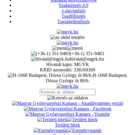
Szakképzés 4.0
e-ügyintézés
Tagdíjfizetés
Tagságellenőrzés
(+36-1) 351-9483
hivatal@mgyk.hu
Hivatali kapu: MGYK
KRID azonosító: 338169369
H-1068 Budapest,
Dózsa György út 86/b.
Területi hírek