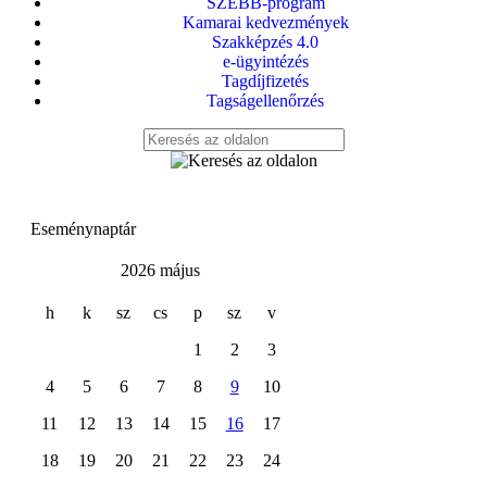
SZEBB-program
Kamarai kedvezmények
Szakképzés 4.0
e-ügyintézés
Tagdíjfizetés
Tagságellenőrzés
Eseménynaptár
2026 május
h
k
sz
cs
p
sz
v
1
2
3
4
5
6
7
8
9
10
11
12
13
14
15
16
17
18
19
20
21
22
23
24