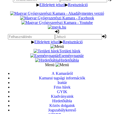
▶
Elfelejtett jelszó
▶
Regisztráció
▶
Elfelejtett jelszó
▶
Regisztráció
Területi hírek
Eseménynaptár
Hirdetőtábla
Menü
A Kamaráról
Kamarai tagsági információk
Irattár
Friss hírek
GYIK
Kiadványaink
Hirdetőtábla
Közös dolgaink
Jogszabálykereső