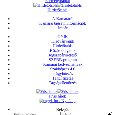
Eseménynaptár
Hirdetőtábla
A Kamaráról
Kamarai tagsági információk
Irattár
GYIK
Kiadványaink
Hirdetőtábla
Közös dolgaink
Jogszabálykereső
SZEBB-program
Kamarai kedvezmények
Szakképzés 4.0
e-ügyintézés
Tagdíjfizetés
Tagságellenőrzés
Friss hírek
Belépés