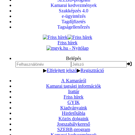
Kamarai kedvezmények
Szakképzés 4.0
e-ügyintézés
Tagdíjfizetés
Tagságellenőrzés
Friss hírek
Belépés
▶
Elfelejtett jelszó
▶
Regisztráció
A Kamaráról
Kamarai tagsági információk
Irattár
Friss hírek
GYIK
Kiadványaink
Hirdetőtábla
Közös dolgaink
Jogszabálykereső
SZEBB-program
Kamarai kedvezmények