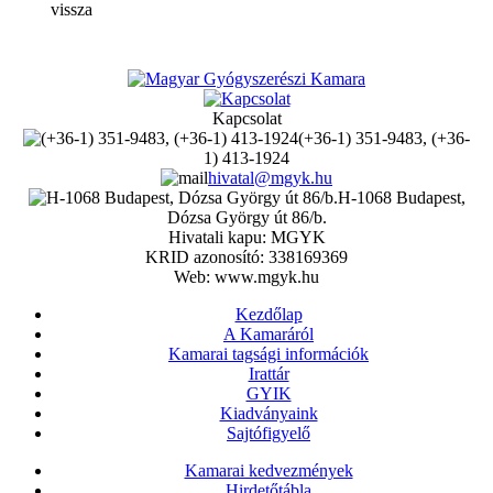
vissza
Kapcsolat
(+36-1) 351-9483, (+36-
1) 413-1924
hivatal@mgyk.hu
H-1068 Budapest,
Dózsa György út 86/b.
Hivatali kapu: MGYK
KRID azonosító: 338169369
Web: www.mgyk.hu
Kezdőlap
A Kamaráról
Kamarai tagsági információk
Irattár
GYIK
Kiadványaink
Sajtófigyelő
Kamarai kedvezmények
Hirdetőtábla