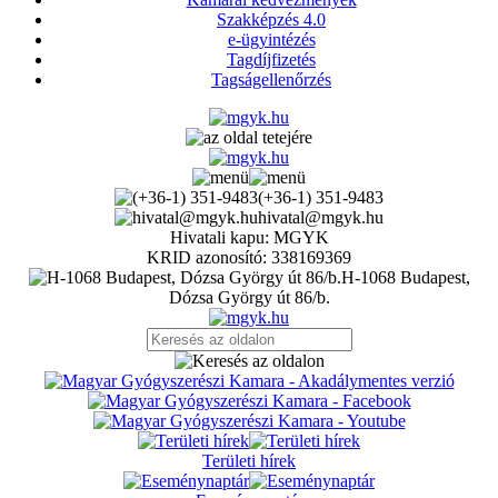
Szakképzés 4.0
e-ügyintézés
Tagdíjfizetés
Tagságellenőrzés
(+36-1) 351-9483
hivatal@mgyk.hu
Hivatali kapu: MGYK
KRID azonosító: 338169369
H-1068 Budapest,
Dózsa György út 86/b.
Területi hírek