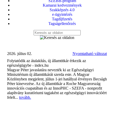
SZEBB-program
Kamarai kedvezmények
Szakképzés 4.0
e-ügyintézés
Tagdíjfizetés
Tagságellenőrzés
2026. július 02.
Nyomtatható változat
Folytatódik az átalakítás, új államtitkár érkezik az
egészségügybe - index.hu
Magyar Péter javaslatára nevezték ki az Egészségügyi
Minisztérium új államtitkárát szerda este. A Magyar
Közlönyben megjelent, július 1-jei hatállyal érvényes Becságh
Péter kinevezése. Az új államtitkár a Roche Magyarország
innovációs csapatában és az InnoPHC - SZEFA - nonprofit
alapítvány kuratóriumi tagjaként az egészségügyi innovációért
felelt...
tovább.