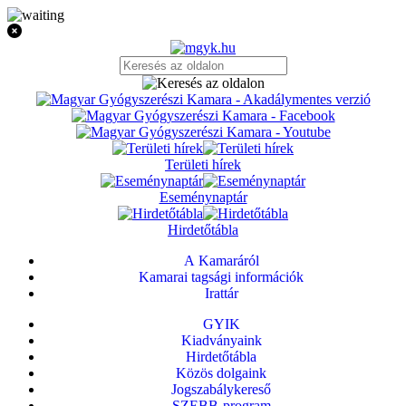
Területi hírek
Eseménynaptár
Hirdetőtábla
A Kamaráról
Kamarai tagsági információk
Irattár
GYIK
Kiadványaink
Hirdetőtábla
Közös dolgaink
Jogszabálykereső
SZEBB-program